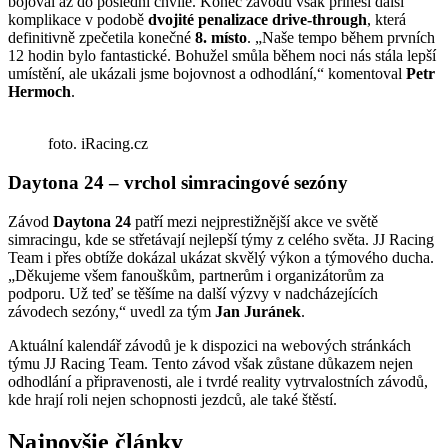
bojoval až do poslední chvíle. Konec závodu však přinesl další
komplikace v podobě
dvojité penalizace drive-through
, která
definitivně zpečetila konečné
8. místo
. „Naše tempo během prvních
12 hodin bylo fantastické. Bohužel smůla během noci nás stála lepší
umístění, ale ukázali jsme bojovnost a odhodlání,“ komentoval
Petr
Hermoch
.
foto. iRacing.cz
Daytona 24 – vrchol simracingové sezóny
Závod
Daytona 24
patří mezi nejprestižnější akce ve světě
simracingu, kde se střetávají nejlepší týmy z celého světa. JJ Racing
Team i přes obtíže dokázal ukázat skvělý výkon a týmového ducha.
„Děkujeme všem fanouškům, partnerům i organizátorům za
podporu. Už teď se těšíme na další výzvy v nadcházejících
závodech sezóny,“ uvedl za tým
Jan Juránek
.
Aktuální kalendář závodů je k dispozici na webových stránkách
týmu JJ Racing Team. Tento závod však zůstane důkazem nejen
odhodlání a připravenosti, ale i tvrdé reality vytrvalostních závodů,
kde hrají roli nejen schopnosti jezdců, ale také štěstí.
Najnovšie články