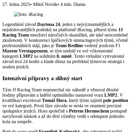
27. ledna 2025
• Miloš Novák
• 4 min. čítania
Legendární závod
Daytona 24
, jeden z nejvýznamnějších a
nejsledovanějších podniků na platformě iRacing, přinesl týmu
JJ
Racing Team
množství náročných okamžiků, ale také neocenitelné
zkušenosti. V konkurenci špičkových simracingových týmů, včetně
profesionálních stájí, jako je
Team Redline
vedený jezdcem F1
Maxem Verstappenem
, se tým umístil ve své výkonnostní
kategorii
LMP2
na solidním
8. místě
. Tento virtuální vytrvalostní
závod trvá 24 hodin a klade důraz na perfektní týmovou strategii i
souhru jezdců.
Intenzivní přípravy a slibný start
Tým JJ Racing Team neponechal nic náhodě a věnoval dlouhé
hodiny přípravám a ladění optimálního nastavení vozu
LMP2
. V
kvalifikaci exceloval
Tomáš Hora
, který týmu zajistil
pole position
ve své kategorii. První fáze závodu se nesla ve znamení precizní
spolupráce jezdců. Hora společně s
Petrem Hermochem
postupně
navyšovali náskok a až do třetí výměny vedli s odstupem jednoho
kola na soupeře.
Poté do vozu usedl
František Kaštovský
, aby odstartoval noční