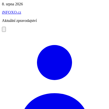
Preskočiť
8. srpna 2026
na
iNFOXO.cz
obsah
Aktuální zpravodajství