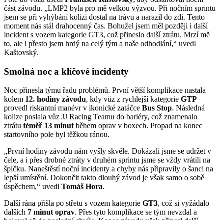
část závodu. „LMP2 byla pro mě velkou výzvou. Při nočním sprintu
jsem se při vyhýbání kolizi dostal na trávu a narazil do zdi. Tento
moment nás stál drahocenný čas. Bohužel jsem měl později i další
incident s vozem kategorie GT3, což přineslo další ztrátu. Mrzí mě
to, ale i přesto jsem hrdý na celý tým a naše odhodlání,“ uvedl
Kaštovský.
Smolná noc a klíčové incidenty
Noc přinesla týmu řadu problémů. První větší komplikace nastala
kolem
12. hodiny závodu
, kdy vůz z rychlejší kategorie
GTP
provedl riskantní manévr v ikonické zatáčce
Bus Stop
. Následná
kolize poslala vůz JJ Racing Teamu do bariéry, což znamenalo
ztrátu
téměř 13 minut
během oprav v boxech. Propad na konec
startovního pole byl těžkou ránou.
„První hodiny závodu nám vyšly skvěle. Dokázali jsme se udržet v
čele, a i přes drobné ztráty v druhém sprintu jsme se vždy vrátili na
špičku. Naneštěstí noční incidenty a chyby nás připravily o šanci na
lepší umístění. Dokončit takto dlouhý závod je však samo o sobě
úspěchem,“ uvedl
Tomáš Hora
.
Další rána přišla po střetu s vozem kategorie
GT3
, což si vyžádalo
dalších
7 minut oprav
. Přes tyto komplikace se tým nevzdal a