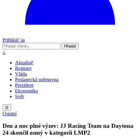
Prihlásiť sa
Hľadať
Hľadať
⌂
Aktuálně
Regiony
Vláda
Poslanecká sněmovna
Prezident
Ekonomika
Svět
☰
Ostatní
Den a noc plné výzev: JJ Racing Team na Daytona
24 skončil osmý v kategorii LMP2