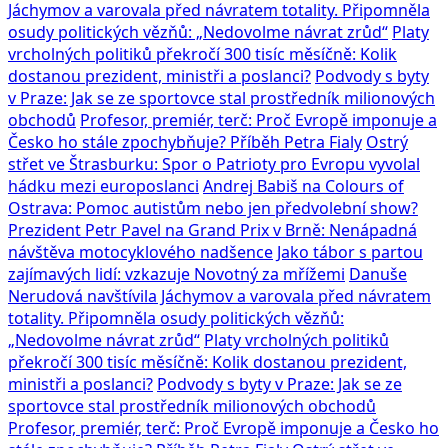
Jáchymov a varovala před návratem totality. Připomněla
osudy politických vězňů: „Nedovolme návrat zrůd“
Platy
vrcholných politiků překročí 300 tisíc měsíčně: Kolik
dostanou prezident, ministři a poslanci?
Podvody s byty
v Praze: Jak se ze sportovce stal prostředník milionových
obchodů
Profesor, premiér, terč: Proč Evropě imponuje a
Česko ho stále zpochybňuje? Příběh Petra Fialy
Ostrý
střet ve Štrasburku: Spor o Patrioty pro Evropu vyvolal
hádku mezi europoslanci
Andrej Babiš na Colours of
Ostrava: Pomoc autistům nebo jen předvolební show?
Prezident Petr Pavel na Grand Prix v Brně: Nenápadná
návštěva motocyklového nadšence
Jako tábor s partou
zajímavých lidí: vzkazuje Novotný za mřížemi
Danuše
Nerudová navštívila Jáchymov a varovala před návratem
totality. Připomněla osudy politických vězňů:
„Nedovolme návrat zrůd“
Platy vrcholných politiků
překročí 300 tisíc měsíčně: Kolik dostanou prezident,
ministři a poslanci?
Podvody s byty v Praze: Jak se ze
sportovce stal prostředník milionových obchodů
Profesor, premiér, terč: Proč Evropě imponuje a Česko ho