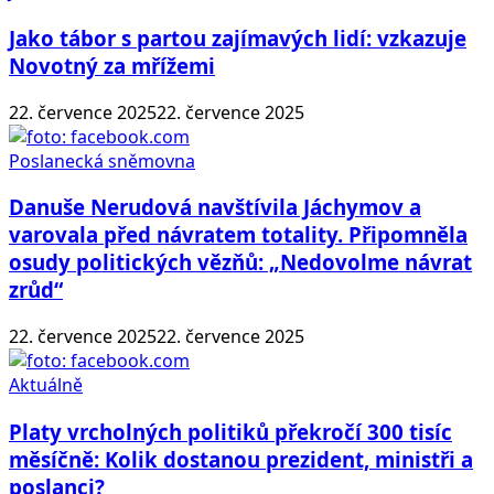
Jako tábor s partou zajímavých lidí: vzkazuje
Novotný za mřížemi
22. července 2025
22. července 2025
Poslanecká sněmovna
Danuše Nerudová navštívila Jáchymov a
varovala před návratem totality. Připomněla
osudy politických vězňů: „Nedovolme návrat
zrůd“
22. července 2025
22. července 2025
Aktuálně
Platy vrcholných politiků překročí 300 tisíc
měsíčně: Kolik dostanou prezident, ministři a
poslanci?