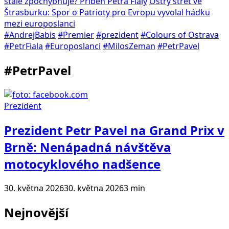
stále zpochybňuje? Příběh Petra Fialy
Ostrý střet ve
Štrasburku: Spor o Patrioty pro Evropu vyvolal hádku
mezi europoslanci
#AndrejBabis
#Premier
#prezident
#Colours of Ostrava
#PetrFiala
#Europoslanci
#MilosZeman
#PetrPavel
#PetrPavel
Prezident
Prezident Petr Pavel na Grand Prix v
Brně: Nenápadná návštěva
motocyklového nadšence
30. května 2026
30. května 2026
3 min
Nejnovější