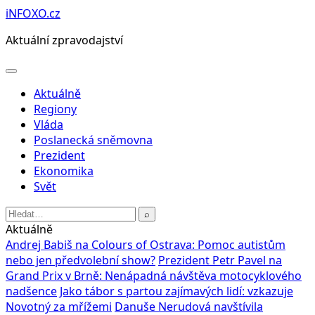
Přeskočit
iNFOXO.cz
na
Aktuální zpravodajství
obsah
Otevřít
menu
Aktuálně
Regiony
Vláda
Poslanecká sněmovna
Prezident
Ekonomika
Svět
Hledat:
⌕
Aktuálně
Andrej Babiš na Colours of Ostrava: Pomoc autistům
nebo jen předvolební show?
Prezident Petr Pavel na
Grand Prix v Brně: Nenápadná návštěva motocyklového
nadšence
Jako tábor s partou zajímavých lidí: vzkazuje
Novotný za mřížemi
Danuše Nerudová navštívila