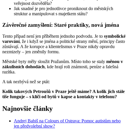
veřejnost dozvěděla?
Jak snadné je pro jednotlivce proniknout do městských
struktur a manipulovat s majetkem státu?
Závěrečné zamyšlení: Staré praktiky, nová jména
Tento případ není jen příběhem jednoho podvodu. Je to
symbolické
varování
, že i když se jména a politické strany mění, principy často
zůstávají. A že korupce a klientelismus v Praze nikdy opravdu
nezmizely – jen změnily formu.
Městské byty měly sloužit Pražanům. Místo toho se staly
měnou v
zákulisních dohodách
, kde hrají roli známosti, peníze a falešná
razítka.
A tak nezbývá než se ptát:
Kolik takových Petroušů v Praze ještě máme? A kolik jich stále
tiše funguje – s klíči od bytů v kapse a kontakty v telefonu?
Najnovšie články
Andrej Babiš na Colours of Ostrava: Pomoc autistům nebo
jen předvolební show?