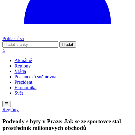
Prihlásiť sa
Hľadať
Hľadať
⌂
Aktuálně
Regiony
Vláda
Poslanecká sněmovna
Prezident
Ekonomika
Svět
☰
Regióny
Podvody s byty v Praze: Jak se ze sportovce stal
prostředník milionových obchodů