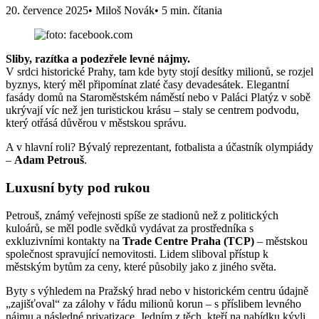
20. července 2025
• Miloš Novák
• 5 min. čítania
Sliby, razítka a podezřele levné nájmy.
V srdci historické Prahy, tam kde byty stojí desítky milionů, se rozjel
byznys, který měl připomínat zlaté časy devadesátek. Elegantní
fasády domů na Staroměstském náměstí nebo v Paláci Platýz v sobě
ukrývají víc než jen turistickou krásu – staly se centrem podvodu,
který otřásá důvěrou v městskou správu.
A v hlavní roli? Bývalý reprezentant, fotbalista a účastník olympiády
–
Adam Petrouš
.
Luxusní byty pod rukou
Petrouš, známý veřejnosti spíše ze stadionů než z politických
kuloárů, se měl podle svědků vydávat za prostředníka s
exkluzivními kontakty na
Trade Centre Praha (TCP)
– městskou
společnost spravující nemovitosti. Lidem sliboval přístup k
městským bytům za ceny, které působily jako z jiného světa.
Byty s výhledem na Pražský hrad nebo v historickém centru údajně
„zajišťoval“ za zálohy v řádu milionů korun – s příslibem levného
nájmu a následné privatizace. Jedním z těch, kteří na nabídku kývli,