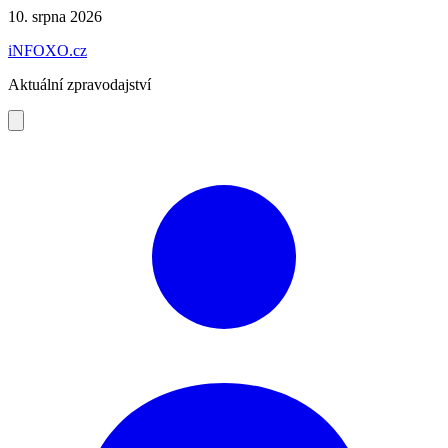
Preskočiť
10. srpna 2026
na
iNFOXO.cz
obsah
Aktuální zpravodajství