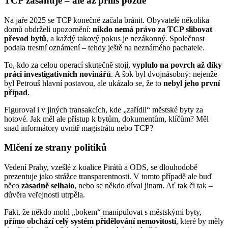
TCP zasahuje – ale až příliš pozdě
Na jaře 2025 se TCP konečně začala bránit. Obyvatelé několika
domů obdrželi upozornění:
nikdo nemá právo za TCP slibovat
převod bytů
, a každý takový pokus je nezákonný. Společnost
podala trestní oznámení – tehdy ještě na neznámého pachatele.
To, kdo za celou operací skutečně stojí,
vyplulo na povrch až díky
práci investigativních novinářů
. A šok byl dvojnásobný: nejenže
byl Petrouš hlavní postavou, ale ukázalo se, že to
nebyl jeho první
případ
.
Figuroval i v jiných transakcích, kde „zařídil“ městské byty za
hotové. Jak měl ale přístup k bytům, dokumentům, klíčům? Měl
snad informátory uvnitř magistrátu nebo TCP?
Mlčení ze strany politiků
Vedení Prahy, vzešlé z koalice Pirátů a ODS, se dlouhodobě
prezentuje jako strážce transparentnosti. V tomto případě ale buď
něco
zásadně selhalo
, nebo se někdo díval jinam. Ať tak či tak –
důvěra veřejnosti utrpěla.
Fakt, že někdo mohl „bokem“ manipulovat s městskými byty,
přímo obchází celý systém přidělování nemovitostí
, které by měly