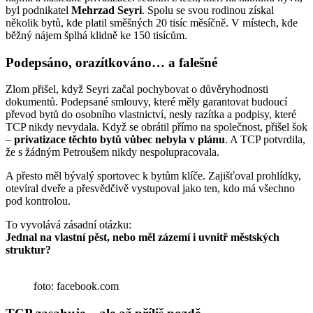
byl podnikatel
Mehrzad Seyri
. Spolu se svou rodinou získal
několik bytů, kde platil směšných 20 tisíc měsíčně. V místech, kde
běžný nájem šplhá klidně ke 150 tisícům.
Podepsáno, orazítkováno… a falešné
Zlom přišel, když Seyri začal pochybovat o důvěryhodnosti
dokumentů. Podepsané smlouvy, které měly garantovat budoucí
převod bytů do osobního vlastnictví, nesly razítka a podpisy, které
TCP nikdy nevydala. Když se obrátil přímo na společnost, přišel šok
–
privatizace těchto bytů vůbec nebyla v plánu
. A TCP potvrdila,
že s žádným Petroušem nikdy nespolupracovala.
A přesto měl bývalý sportovec k bytům klíče. Zajišťoval prohlídky,
otevíral dveře a přesvědčivě vystupoval jako ten, kdo má všechno
pod kontrolou.
To vyvolává zásadní otázku:
Jednal na vlastní pěst, nebo měl zázemí i uvnitř městských
struktur?
foto: facebook.com