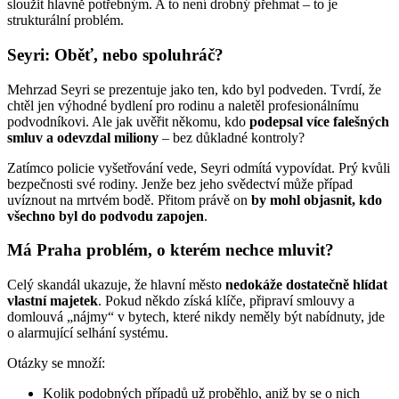
sloužit hlavně potřebným. A to není drobný přehmat – to je
strukturální problém.
Seyri: Oběť, nebo spoluhráč?
Mehrzad Seyri se prezentuje jako ten, kdo byl podveden. Tvrdí, že
chtěl jen výhodné bydlení pro rodinu a naletěl profesionálnímu
podvodníkovi. Ale jak uvěřit někomu, kdo
podepsal více falešných
smluv a odevzdal miliony
– bez důkladné kontroly?
Zatímco policie vyšetřování vede, Seyri odmítá vypovídat. Prý kvůli
bezpečnosti své rodiny. Jenže bez jeho svědectví může případ
uvíznout na mrtvém bodě. Přitom právě on
by mohl objasnit, kdo
všechno byl do podvodu zapojen
.
Má Praha problém, o kterém nechce mluvit?
Celý skandál ukazuje, že hlavní město
nedokáže dostatečně hlídat
vlastní majetek
. Pokud někdo získá klíče, připraví smlouvy a
domlouvá „nájmy“ v bytech, které nikdy neměly být nabídnuty, jde
o alarmující selhání systému.
Otázky se množí:
Kolik podobných případů už proběhlo, aniž by se o nich