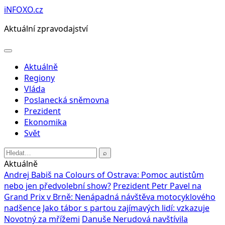
Přeskočit
iNFOXO.cz
na
Aktuální zpravodajství
obsah
Otevřít
menu
Aktuálně
Regiony
Vláda
Poslanecká sněmovna
Prezident
Ekonomika
Svět
Hledat:
⌕
Aktuálně
Andrej Babiš na Colours of Ostrava: Pomoc autistům
nebo jen předvolební show?
Prezident Petr Pavel na
Grand Prix v Brně: Nenápadná návštěva motocyklového
nadšence
Jako tábor s partou zajímavých lidí: vzkazuje
Novotný za mřížemi
Danuše Nerudová navštívila