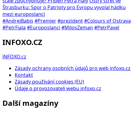
stále zpochybňuje? Příběh Petra Fialy
Ostrý střet ve
Štrasburku: Spor o Patrioty pro Evropu vyvolal hádku
mezi europoslanci
#AndrejBabis
#Premier
#prezident
#Colours of Ostrava
#PetrFiala
#Europoslanci
#MilosZeman
#PetrPavel
INFOXO.CZ
iNFOXO.cz
Zásady ochrany osobních údajů pro web infoxo.cz
Kontakt
Zásady používání cookies (EU)
Údaje o provozovateli webu infoxo.cz
Další magazíny
Infoxo.cz
Zpravodajství, politika, ekonomika a aktuální dění doma i
ve světě.