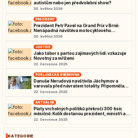
autistům nebo jen předvolební show?
30. května 2026
PREZIDENT
Prezident Petr Pavel na Grand Prix v Brně:
Nenápadná návštěva motocyklového
nadšence
30. května 2026
JUSTICE
Jako tábor s partou zajímavých lidí: vzkazuje
Novotný za mřížemi
22. července 2025
POSLANECKÁ SNĚMOVNA
Danuše Nerudová navštívila Jáchymov a
varovala před návratem totality. Připomněla
osudy politických vězňů: „Nedovolme návrat
22. července 2025
zrůd“
AKTUÁLNĚ
Platy vrcholných politiků překročí 300 tisíc
měsíčně: Kolik dostanou prezident, ministři a
poslanci?
22. července 2025
KATEGORIE