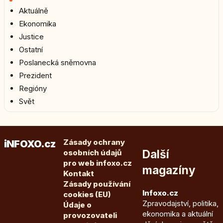
Aktuálně
Ekonomika
Justice
Ostatní
Poslanecká sněmovna
Prezident
Regióny
Svět
Zásady ochrany
iNFOXO.cz
Další
osobních údajů
pro web infoxo.cz
magazíny
Kontakt
Zásady používání
Infoxo.cz
cookies (EU)
Zpravodajství, politika,
Údaje o
ekonomika a aktuální
provozovateli