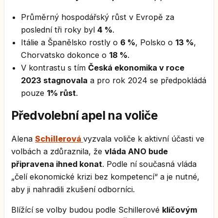
Průměrný hospodářský růst v Evropě za
poslední tři roky byl
4 %
.
Itálie a Španělsko rostly o
6 %
, Polsko o
13 %
,
Chorvatsko dokonce o
18 %
.
V kontrastu s tím
Česká ekonomika v roce
2023 stagnovala
a pro rok 2024 se předpokládá
pouze
1% růst
.
Předvolební apel na voliče
Alena
Schillerová
vyzvala voliče k aktivní účasti ve
volbách a zdůraznila, že
vláda ANO bude
připravena ihned konat
. Podle ní současná vláda
„čelí ekonomické krizi bez kompetencí“ a je nutné,
aby ji nahradili zkušení odborníci.
Blížící se volby budou podle Schillerové
klíčovým