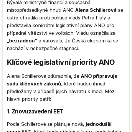
Bývalá ministryně financí a současná
místopředsedkyně hnutí ANO
Alena Schillerová
se
ostře ohradila proti politice vlády Petra Fialy a
představila konkrétní legislativní plány ANO pro
případné vítězství ve volbách. Vládu označila za
„bezradnou“
a varovala, že Česká ekonomika se
nachází v nebezpečné stagnaci.
Klíčové legislativní priority ANO
Alena Schillerová zdůraznila, že
ANO připravuje
sadu klíčových zákonů
, které budou ihned
předloženy v případě jejich návratu k moci. Mezi
hlavní priority patří:
1. Znovuzavedení EET
Podle Schillerové se plánuje nová,
jednodušší
verze EET
, která bude přívětivější pro podnikatele.