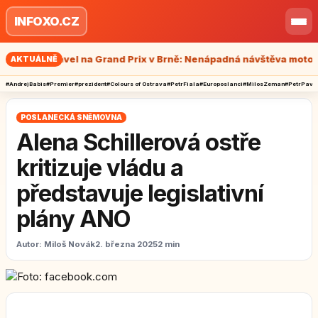
Přeskočit na obsah
INFOXO.CZ
Otev
Petr Pavel na Grand Prix v Brně: Nenápadná návštěva motocyklo
AKTUÁLNĚ
#AndrejBabis
#Premier
#prezident
#Colours of Ostrava
#PetrFiala
#Europoslanci
#MilosZeman
#PetrPave
POSLANECKÁ SNĚMOVNA
Alena Schillerová ostře
kritizuje vládu a
představuje legislativní
plány ANO
Autor:
Miloš Novák
2. března 2025
2 min