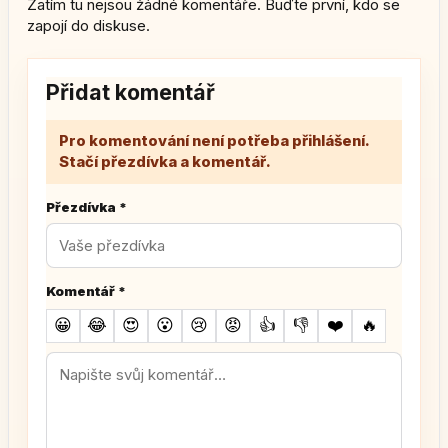
Zatím tu nejsou žádné komentáře. Buďte první, kdo se
zapojí do diskuse.
Přidat komentář
Pro komentování není potřeba přihlášení.
Stačí přezdívka a komentář.
Přezdívka
*
Komentář
*
😀
😂
😍
😮
😢
😡
👍
👎
❤️
🔥