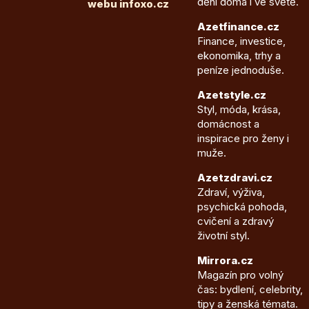
dění doma i ve světě.
webu infoxo.cz
Azetfinance.cz
Finance, investice,
ekonomika, trhy a
peníze jednoduše.
Azetstyle.cz
Styl, móda, krása,
domácnost a
inspirace pro ženy i
muže.
Azetzdravi.cz
Zdraví, výživa,
psychická pohoda,
cvičení a zdravý
životní styl.
Mirrora.cz
Magazín pro volný
čas: bydlení, celebrity,
tipy a ženská témata.