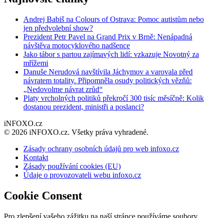
Andrej Babiš na Colours of Ostrava: Pomoc autistům nebo
jen předvolební show?
Prezident Petr Pavel na Grand Prix v Brně: Nenápadná
návštěva motocyklového nadšence
Jako tábor s partou zajímavých lidí: vzkazuje Novotný za
mřížemi
Danuše Nerudová navštívila Jáchymov a varovala před
návratem totality. Připomněla osudy politických vězňů:
„Nedovolme návrat zrůd“
Platy vrcholných politiků překročí 300 tisíc měsíčně: Kolik
dostanou prezident, ministři a poslanci?
iNFOXO.cz
© 2026 iNFOXO.cz. Všetky práva vyhradené.
Zásady ochrany osobních údajů pro web infoxo.cz
Kontakt
Zásady používání cookies (EU)
Údaje o provozovateli webu infoxo.cz