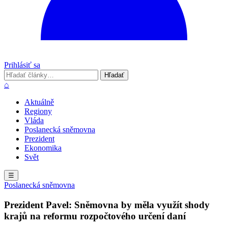
Prihlásiť sa
Hľadať
Hľadať
⌂
Aktuálně
Regiony
Vláda
Poslanecká sněmovna
Prezident
Ekonomika
Svět
☰
Poslanecká sněmovna
Prezident Pavel: Sněmovna by měla využít shody
krajů na reformu rozpočtového určení daní