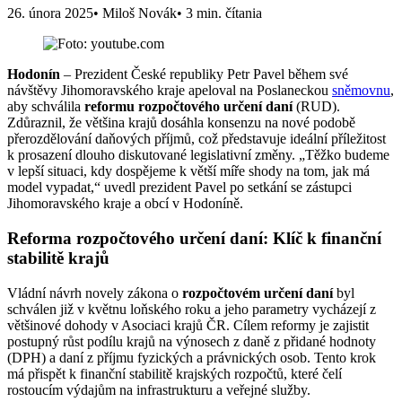
26. února 2025
• Miloš Novák
• 3 min. čítania
Hodonín
– Prezident České republiky Petr Pavel během své
návštěvy Jihomoravského kraje apeloval na Poslaneckou
sněmovnu
,
aby schválila
reformu rozpočtového určení daní
(RUD).
Zdůraznil, že většina krajů dosáhla konsenzu na nové podobě
přerozdělování daňových příjmů, což představuje ideální příležitost
k prosazení dlouho diskutované legislativní změny. „Těžko budeme
v lepší situaci, kdy dospějeme k větší míře shody na tom, jak má
model vypadat,“ uvedl prezident Pavel po setkání se zástupci
Jihomoravského kraje a obcí v Hodoníně.
Reforma rozpočtového určení daní: Klíč k finanční
stabilitě krajů
Vládní návrh novely zákona o
rozpočtovém určení daní
byl
schválen již v květnu loňského roku a jeho parametry vycházejí z
většinové dohody v Asociaci krajů ČR. Cílem reformy je zajistit
postupný růst podílu krajů na výnosech z daně z přidané hodnoty
(DPH) a daní z příjmu fyzických a právnických osob. Tento krok
má přispět k finanční stabilitě krajských rozpočtů, které čelí
rostoucím výdajům na infrastrukturu a veřejné služby.