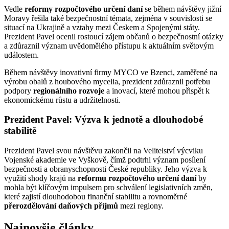
Vedle
reformy rozpočtového určení daní
se během návštěvy jižní
Moravy řešila také bezpečnostní témata, zejména v souvislosti se
situací na Ukrajině a vztahy mezi Českem a Spojenými státy.
Prezident Pavel ocenil rostoucí zájem občanů o bezpečnostní otázky
a zdůraznil význam uvědomělého přístupu k aktuálním světovým
událostem.
Během návštěvy inovativní firmy MYCO ve Bzenci, zaměřené na
výrobu obalů z houbového mycelia, prezident zdůraznil potřebu
podpory
regionálního rozvoje
a inovací, které mohou přispět k
ekonomickému růstu a udržitelnosti.
Prezident Pavel: Výzva k jednotě a dlouhodobé
stabilitě
Prezident Pavel svou návštěvu zakončil na Velitelství výcviku
Vojenské akademie ve Vyškově, čímž podtrhl význam posílení
bezpečnosti a obranyschopnosti České republiky. Jeho výzva k
využití shody krajů na
reformu rozpočtového určení daní
by
mohla být klíčovým impulsem pro schválení legislativních změn,
které zajistí dlouhodobou finanční stabilitu a rovnoměrné
přerozdělování daňových příjmů
mezi regiony.
Najnovšie články