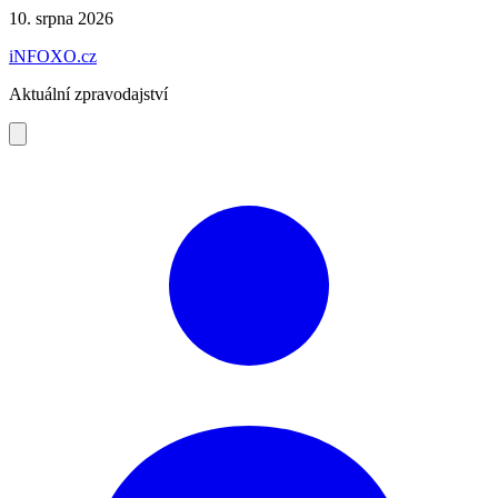
Preskočiť
10. srpna 2026
na
iNFOXO.cz
obsah
Aktuální zpravodajství