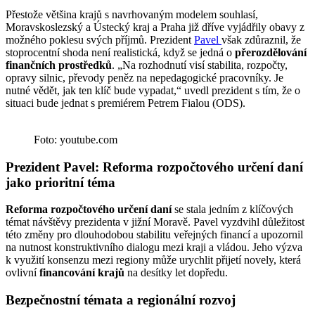
Přestože většina krajů s navrhovaným modelem souhlasí,
Moravskoslezský a Ústecký kraj a Praha již dříve vyjádřily obavy z
možného poklesu svých příjmů. Prezident
Pavel
však zdůraznil, že
stoprocentní shoda není realistická, když se jedná o
přerozdělování
finančních prostředků
. „Na rozhodnutí visí stabilita, rozpočty,
opravy silnic, převody peněz na nepedagogické pracovníky. Je
nutné vědět, jak ten klíč bude vypadat,“ uvedl prezident s tím, že o
situaci bude jednat s premiérem Petrem Fialou (ODS).
Foto: youtube.com
Prezident Pavel: Reforma rozpočtového určení daní
jako prioritní téma
Reforma rozpočtového určení daní
se stala jedním z klíčových
témat návštěvy prezidenta v jižní Moravě. Pavel vyzdvihl důležitost
této změny pro dlouhodobou stabilitu veřejných financí a upozornil
na nutnost konstruktivního dialogu mezi kraji a vládou. Jeho výzva
k využití konsenzu mezi regiony může urychlit přijetí novely, která
ovlivní
financování krajů
na desítky let dopředu.
Bezpečnostní témata a regionální rozvoj