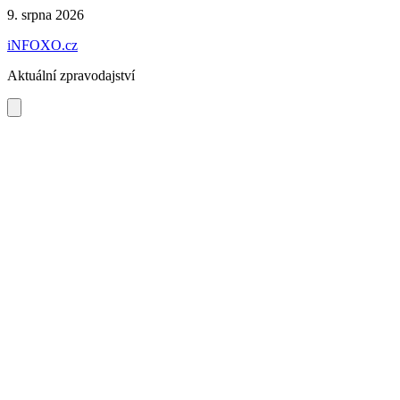
Preskočiť
9. srpna 2026
na
iNFOXO.cz
obsah
Aktuální zpravodajství