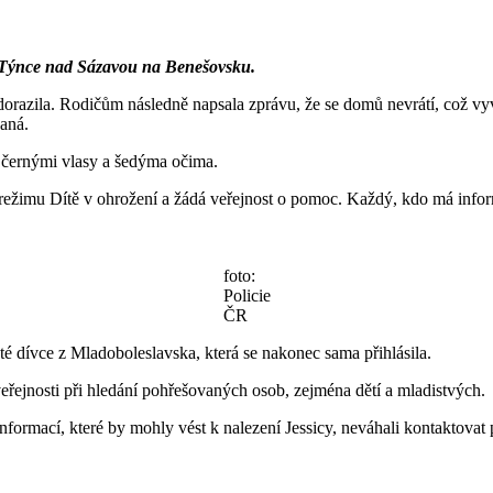
 z Týnce nad Sázavou na Benešovsku.
razila. Rodičům následně napsala zprávu, že se domů nevrátí, což vyvol
vaná.
i černými vlasy a šedýma očima.
 režimu Dítě v ohrožení a žádá veřejnost o pomoc. Každý, kdo má infor
foto:
Policie
ČR
té dívce z Mladoboleslavska, která se nakonec sama přihlásila.
eřejnosti při hledání pohřešovaných osob, zejména dětí a mladistvých.
 informací, které by mohly vést k nalezení Jessicy, neváhali kontaktova