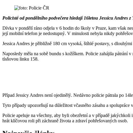
Policisté od pondělního podvečera hledají 16letou Jessicu Andres
Dívka v pondělí ráno odjela v 6 hodin do školy v Praze, kam však nedo
její mobilní telefon je nedostupný. V minulosti nebyla nikdy pohřešo
Jessica Andres je přibližně 180 cm vysoká, štíhlé postavy, s dlouhým
Naposledy měla na sobě bundu s kožíškem. Policie zahájila pátrání v
tísňovou linku 158.
Případ Jessicy Andres není ojedinělý. Nedávno policie pátrala po 14le
Tyto případy upozorňují na důležitost včasného zásahu a spolupráce v
Policie apeluje na všechny, aby byli obezřetní a v případě jakýchkoli
hrát klíčovou roli při záchraně života a zdraví pohřešovaných osob.