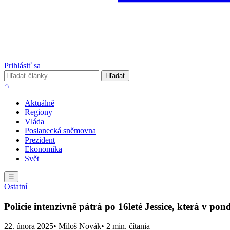
Prihlásiť sa
Hľadať
Hľadať
⌂
Aktuálně
Regiony
Vláda
Poslanecká sněmovna
Prezident
Ekonomika
Svět
☰
Ostatní
Policie intenzivně pátrá po 16leté Jessice, která v po
22. února 2025
• Miloš Novák
• 2 min. čítania