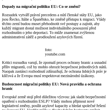
Dopady na migrační politiku EU: Co se změní?
Rozsudek vytváří právní precedens a nútí členské státy EU, jako
jsou Řecko, Itálie a Španělsko, ke změně přístupu k migraci. Vlády
těchto zemí budou muset přehodnotit své postupy a zajistit, aby
každý migrant dostal možnost individuálního posouzení před
rozhodnutím o jeho deportaci. To může znamenat zvýšenou
administrativní zátěž a prodloužení azylových řízení.
foto:
youtube.com
Kritici rozsudku varují, že zpomalí proces ochrany hranic a usnadní
příliv migrantů, což by mohlo ohrozit bezpečnost jednotlivých států.
Naopak zastánci rozhodnutí zdůrazňují, že ochrana lidských práv je
klíčová a že Evropa musí respektovat mezinárodní úzákony.
Budoucnost migrační politiky EU: Nová pravidla a ochrana
hranic
Evropské země stojí před důležitou výzvou: jak sladit bezpečnostní
opatření s rozhodnutím ESLP? Vlády mohou přijmout nové
legislativní změny, posílit azylové kapacity a hledat společné řešení