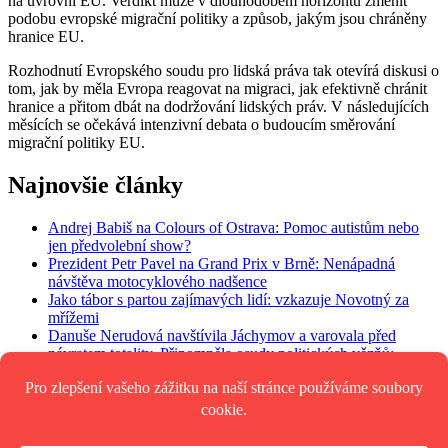
na úvrovni EU. Verdikt může v dlouhodobém horizontu změnit
podobu evropské migrační politiky a způsob, jakým jsou chráněny
hranice EU.
Rozhodnutí Evropského soudu pro lidská práva tak otevírá diskusi o
tom, jak by měla Evropa reagovat na migraci, jak efektivně chránit
hranice a přitom dbát na dodržování lidských práv. V následujících
měsících se očekává intenzivní debata o budoucím směrování
migrační politiky EU.
Najnovšie články
Andrej Babiš na Colours of Ostrava: Pomoc autistům nebo
jen předvolební show?
Prezident Petr Pavel na Grand Prix v Brně: Nenápadná
návštěva motocyklového nadšence
Jako tábor s partou zajímavých lidí: vzkazuje Novotný za
mřížemi
Danuše Nerudová navštívila Jáchymov a varovala před
návratem totality. Připomněla osudy politických vězňů:
„Nedovolme návrat zrůd“
Platy vrcholných politiků překročí 300 tisíc měsíčně: Kolik
dostanou prezident, ministři a poslanci?
iNFOXO.cz