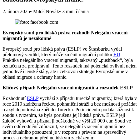
2. února 2025
• Miloš Novák
• 3 min. čítania
Evropský soud pro lidská práva rozhodl: Nelegální vracení
migrantů je nezákonné
Evropský soud pro lidská práva (ESLP) ve Štrasburku vydal
přelomový verdikt, který může změnit migrační politiku
EU
.
Praktika nelegálního vracení migrantů, takzvaný „pushback“, byla
označena za protiprávní. Tento rozsudek má potenciál ovlivnit nejen
jednotlivé členské státy, ale i celkovou strategii Evropské unie v
oblasti migrace a ochrany hranic.
Klíčový případ: Nelegální vracení migrantů a rozsudek ESLP
Rozhodnutí
ESLP
vychází z případu turecké migrantky, která byla v
roce 2019 zadržena řeckou pohraniční stráží a bez možnosti požádat
o azyl deportována zpět do Turecka. Po incidentu podala stížnost k
soudu s tvrzením, že byla porušena její lidská práva. ESLP její
žalobě vyhověl a přiznal jí odškodné ve výši 20 000 eur. Soud ve
svém odůvodnění zdůraznil, že nelegální vracení migrantů bez
individuálního posouzení je v rozporu s právem na spravedlivý
proces a ochranou před nelidským zacházením.