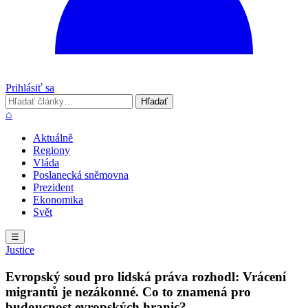
Prihlásiť sa
Hľadať
Hľadať
⌂
Aktuálně
Regiony
Vláda
Poslanecká sněmovna
Prezident
Ekonomika
Svět
☰
Justice
Evropský soud pro lidská práva rozhodl: Vrácení
migrantů je nezákonné. Co to znamená pro
budoucnost evropských hranic?