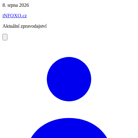
Preskočiť
8. srpna 2026
na
iNFOXO.cz
obsah
Aktuální zpravodajství