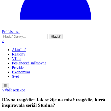
Prihlásiť sa
Hľadať
Hľadať
⌂
Aktuálně
Regiony
Vláda
Poslanecká sněmovna
Prezident
Ekonomika
Svět
☰
Výběr redakce
Dávna tragédie: Jak se žije na místě tragédie, která
inspirovala seriál Studna?