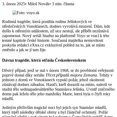
3. února 2025
• Miloš Novák
• 3 min. čítania
Rodinná tragédie, která postihla rodinu Jelínkových ve
středočeských Vonoklasech, dodnes vyvolává mrazení. Dům, kde
došlo k otřesným událostem, už sice nestojí, ale příběh nezůstává
zapomenut. Nový seriál
Studna
na platformě Voyo se vrací k této
temné kapitole české historie. Současná majitelka nemovitosti
poskytla redakci eXtra.cz exkluzivní pohled na to, jak se místo
změnilo a jak se jí tam žije.
Dávná tragédie, která otřásla Československem
Děsivý případ, jenž se stal v únoru 1968, se do povědomí veřejnosti
poprvé dostal díky seriálu
Třicet případů majora Zemana
. Tehdy v
jednom z domů ve Vonoklasech vypukl požár, jehož okolnosti
zůstávají dodnes záhadou. Hasiči, kteří dorazili na místo, nalezli ve
studni tělo sedmapadesátiletého Stanislava Jelínka. Uvnitř zničeného
domu pak leželo tělo jeho manželky Marie, která byla o čtyři roky
mladší.
Jediným přeživším tragické noci byl jejich syn Stanislav mladší,
který trpěl následky dětské obrny a byl částečně ochrnutý. Požár
zázračně přežil a nad ránem byl nalezen v Černošicích poblíž domu