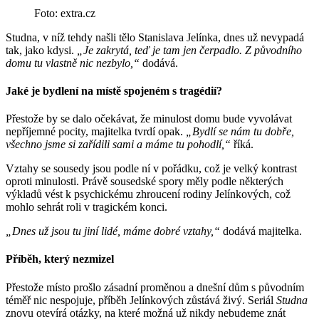
Foto: extra.cz
Studna, v níž tehdy našli tělo Stanislava Jelínka, dnes už nevypadá
tak, jako kdysi.
„Je zakrytá, teď je tam jen čerpadlo. Z původního
domu tu vlastně nic nezbylo,“
dodává.
Jaké je bydlení na místě spojeném s tragédií?
Přestože by se dalo očekávat, že minulost domu bude vyvolávat
nepříjemné pocity, majitelka tvrdí opak.
„Bydlí se nám tu dobře,
všechno jsme si zařídili sami a máme tu pohodlí,“
říká.
Vztahy se sousedy jsou podle ní v pořádku, což je velký kontrast
oproti minulosti. Právě sousedské spory měly podle některých
výkladů vést k psychickému zhroucení rodiny Jelínkových, což
mohlo sehrát roli v tragickém konci.
„Dnes už jsou tu jiní lidé, máme dobré vztahy,“
dodává majitelka.
Příběh, který nezmizel
Přestože místo prošlo zásadní proměnou a dnešní dům s původním
téměř nic nespojuje, příběh Jelínkových zůstává živý. Seriál
Studna
znovu otevírá otázky, na které možná už nikdy nebudeme znát