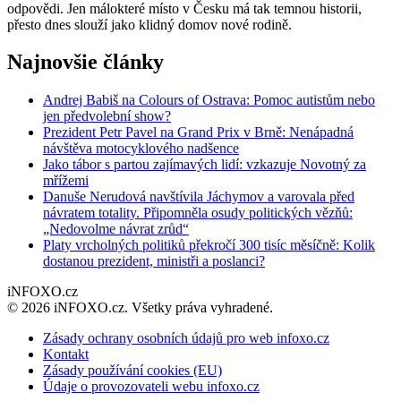
odpovědi. Jen málokteré místo v Česku má tak temnou historii,
přesto dnes slouží jako klidný domov nové rodině.
Najnovšie články
Andrej Babiš na Colours of Ostrava: Pomoc autistům nebo
jen předvolební show?
Prezident Petr Pavel na Grand Prix v Brně: Nenápadná
návštěva motocyklového nadšence
Jako tábor s partou zajímavých lidí: vzkazuje Novotný za
mřížemi
Danuše Nerudová navštívila Jáchymov a varovala před
návratem totality. Připomněla osudy politických vězňů:
„Nedovolme návrat zrůd“
Platy vrcholných politiků překročí 300 tisíc měsíčně: Kolik
dostanou prezident, ministři a poslanci?
iNFOXO.cz
© 2026 iNFOXO.cz. Všetky práva vyhradené.
Zásady ochrany osobních údajů pro web infoxo.cz
Kontakt
Zásady používání cookies (EU)
Údaje o provozovateli webu infoxo.cz