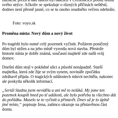
svého strýce. Ačkoliv se spekuluje o různých příčinách neštěstí,
dodnes není přesně jasné, co se tu onoho osudného večera odehrálo.
Foto: voyo.sk
Proměna místa: Nový dům a nový život
Po tragédii bylo nutné celý pozemek vyčistit. Požárem poničený
dům byl stržen a na jeho místě vyrostla nová stavba. Přestože
historie místa je dobře známá, současní majitelé zde našli svůj
domov.
Dnešní dům stojí v poklidné ulici a působí nenápadně. Starší
majitelka, která zde žije se svým synem, novináře zpočátku
zdráhavě přijala. O tragických událostech mluvit nechtěla, nakonec
ale poskytla několik informací.
„Seriál Studna jsem neviděla a ani mě to neláká. My jsme ten
pozemek koupili hned po té události, ale bylo potřeba tu všechno dát
do pořádku. Muselo se to vyčistit a přistavět. Dnes už je to úplně
jiné místo,“
popisuje žena, zatímco ukazuje na přistavěnou část
domu.