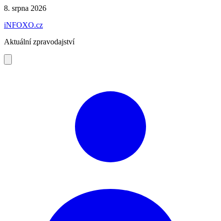
Preskočiť
8. srpna 2026
na
iNFOXO.cz
obsah
Aktuální zpravodajství