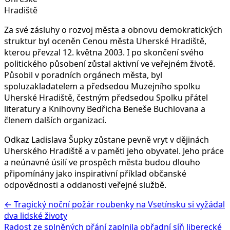
Hradiště
Za své zásluhy o rozvoj města a obnovu demokratických
struktur byl oceněn Cenou města Uherské Hradiště,
kterou převzal 12. května 2003. I po skončení svého
politického působení zůstal aktivní ve veřejném životě.
Působil v poradních orgánech města, byl
spoluzakladatelem a předsedou Muzejního spolku
Uherské Hradiště, čestným předsedou Spolku přátel
literatury a Knihovny Bedřicha Beneše Buchlovana a
členem dalších organizací.
Odkaz Ladislava Šupky zůstane pevně vryt v dějinách
Uherského Hradiště a v paměti jeho obyvatel. Jeho práce
a neúnavné úsilí ve prospěch města budou dlouho
připomínány jako inspirativní příklad občanské
odpovědnosti a oddanosti veřejné službě.
← Tragický noční požár roubenky na Vsetínsku si vyžádal
dva lidské životy
Radost ze splněných přání zaplnila obřadní síň liberecké