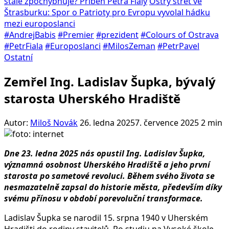
stále zpochybňuje? Příběh Petra Fialy
Ostrý střet ve
Štrasburku: Spor o Patrioty pro Evropu vyvolal hádku
mezi europoslanci
#AndrejBabis
#Premier
#prezident
#Colours of Ostrava
#PetrFiala
#Europoslanci
#MilosZeman
#PetrPavel
Ostatní
Zemřel Ing. Ladislav Šupka, bývalý
starosta Uherského Hradiště
Autor:
Miloš Novák
26. ledna 2025
7. července 2025
2 min
Dne 23. ledna 2025 nás opustil Ing. Ladislav Šupka,
významná osobnost Uherského Hradiště a jeho první
starosta po sametové revoluci. Během svého života se
nesmazatelně zapsal do historie města, především díky
svému přínosu v období porevoluční transformace.
Ladislav Šupka se narodil 15. srpna 1940 v Uherském
Hradišti do rodiny stavitelů. Po studiu na Vysoké škole