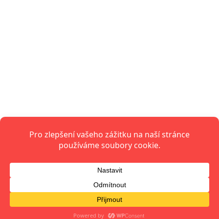
ve světě.
Azetfinance.cz
Finance, investice, ekonomika, trhy a peníze jednoduše.
Azetstyle.cz
Styl, móda, krása, domácnost a inspirace pro ženy i
muže.
Azetzdravi.cz
Zdraví, výživa, psychická pohoda, cvičení a zdravý životní
styl.
Mirrora.cz
Magazín pro volný čas: bydlení, celebrity, tipy a ženská
témata.
Infoden.cz
Příběhy, horoskopy, recepty, rady a zábavný obsah pro
každý den.
© 2026 iNFOXO.cz.