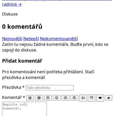
radnice →
Diskuse
0 komentářů
Nejnovější
Nejlepší
Nejkomentovanější
Zatím tu nejsou žádné komentáře. Buďte první, kdo se
zapojí do diskuse.
Přidat komentář
Pro komentování není potřeba přihlášení. Stačí
přezdívka a komentář.
Přezdívka
*
Komentář
*
😀
😂
😍
😮
😢
😡
👍
👎
❤️
🔥