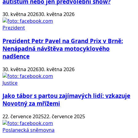
autistům nebo jen předvolební show?
30. května 2026
30. května 2026
Prezident
Prezident Petr Pavel na Grand Prix v Brně:
Nenápadná návštěva motocyklového
nadšence
30. května 2026
30. května 2026
Justice
Jako tábor s partou zajímavých lidí: vzkazuje
Novotný za mřížemi
22. července 2025
22. července 2025
Poslanecká sněmovna