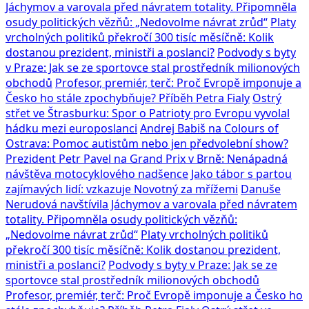
Jáchymov a varovala před návratem totality. Připomněla
osudy politických vězňů: „Nedovolme návrat zrůd“
Platy
vrcholných politiků překročí 300 tisíc měsíčně: Kolik
dostanou prezident, ministři a poslanci?
Podvody s byty
v Praze: Jak se ze sportovce stal prostředník milionových
obchodů
Profesor, premiér, terč: Proč Evropě imponuje a
Česko ho stále zpochybňuje? Příběh Petra Fialy
Ostrý
střet ve Štrasburku: Spor o Patrioty pro Evropu vyvolal
hádku mezi europoslanci
Andrej Babiš na Colours of
Ostrava: Pomoc autistům nebo jen předvolební show?
Prezident Petr Pavel na Grand Prix v Brně: Nenápadná
návštěva motocyklového nadšence
Jako tábor s partou
zajímavých lidí: vzkazuje Novotný za mřížemi
Danuše
Nerudová navštívila Jáchymov a varovala před návratem
totality. Připomněla osudy politických vězňů:
„Nedovolme návrat zrůd“
Platy vrcholných politiků
překročí 300 tisíc měsíčně: Kolik dostanou prezident,
ministři a poslanci?
Podvody s byty v Praze: Jak se ze
sportovce stal prostředník milionových obchodů
Profesor, premiér, terč: Proč Evropě imponuje a Česko ho