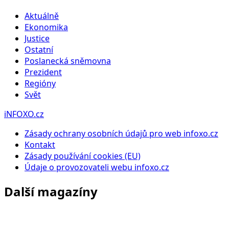
Aktuálně
Ekonomika
Justice
Ostatní
Poslanecká sněmovna
Prezident
Regióny
Svět
iNFOXO.cz
Zásady ochrany osobních údajů pro web infoxo.cz
Kontakt
Zásady používání cookies (EU)
Údaje o provozovateli webu infoxo.cz
Další magazíny
Infoxo.cz
Zpravodajství, politika, ekonomika a aktuální dění doma i