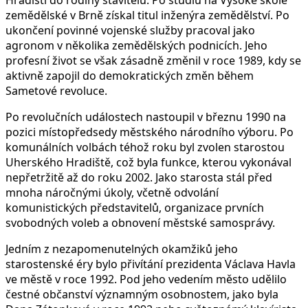
zemědělské v Brně získal titul inženýra zemědělství. Po
ukončení povinné vojenské služby pracoval jako
agronom v několika zemědělských podnicích. Jeho
profesní život se však zásadně změnil v roce 1989, kdy se
aktivně zapojil do demokratických změn během
Sametové revoluce.
Po revolučních událostech nastoupil v březnu 1990 na
pozici místopředsedy městského národního výboru. Po
komunálních volbách téhož roku byl zvolen starostou
Uherského Hradiště, což byla funkce, kterou vykonával
nepřetržitě až do roku 2002. Jako starosta stál před
mnoha náročnými úkoly, včetně odvolání
komunistických představitelů, organizace prvních
svobodných voleb a obnovení městské samosprávy.
Jedním z nezapomenutelných okamžiků jeho
starostenské éry bylo přivítání prezidenta Václava Havla
ve městě v roce 1992. Pod jeho vedením město udělilo
čestné občanství významným osobnostem, jako byla