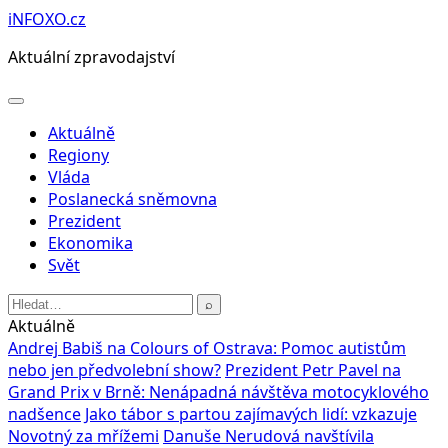
Přeskočit
iNFOXO.cz
na
Aktuální zpravodajství
obsah
Otevřít
menu
Aktuálně
Regiony
Vláda
Poslanecká sněmovna
Prezident
Ekonomika
Svět
Hledat:
⌕
Aktuálně
Andrej Babiš na Colours of Ostrava: Pomoc autistům
nebo jen předvolební show?
Prezident Petr Pavel na
Grand Prix v Brně: Nenápadná návštěva motocyklového
nadšence
Jako tábor s partou zajímavých lidí: vzkazuje
Novotný za mřížemi
Danuše Nerudová navštívila