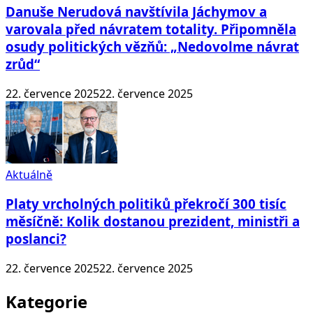
Danuše Nerudová navštívila Jáchymov a
varovala před návratem totality. Připomněla
osudy politických vězňů: „Nedovolme návrat
zrůd“
22. července 2025
22. července 2025
Aktuálně
Platy vrcholných politiků překročí 300 tisíc
měsíčně: Kolik dostanou prezident, ministři a
poslanci?
22. července 2025
22. července 2025
Kategorie