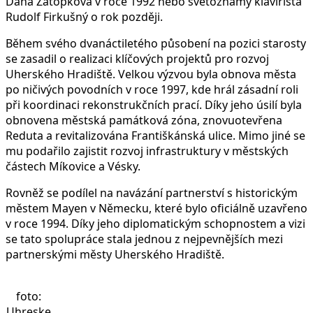
Dana Zátopková v roce 1992 nebo světoznámý klavírista
Rudolf Firkušný o rok později.
Během svého dvanáctiletého působení na pozici starosty
se zasadil o realizaci klíčových projektů pro rozvoj
Uherského Hradiště. Velkou výzvou byla obnova města
po ničivých povodních v roce 1997, kde hrál zásadní roli
při koordinaci rekonstrukčních prací. Díky jeho úsilí byla
obnovena městská památková zóna, znovuotevřena
Reduta a revitalizována Františkánská ulice. Mimo jiné se
mu podařilo zajistit rozvoj infrastruktury v městských
částech Míkovice a Vésky.
Rovněž se podílel na navázání partnerství s historickým
městem Mayen v Německu, které bylo oficiálně uzavřeno
v roce 1994. Díky jeho diplomatickým schopnostem a vizi
se tato spolupráce stala jednou z nejpevnějších mezi
partnerskými městy Uherského Hradiště.
foto:
Uhreske