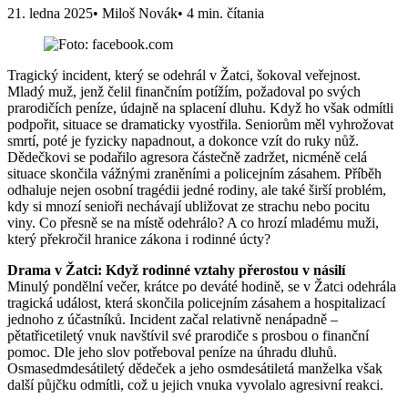
21. ledna 2025
• Miloš Novák
• 4 min. čítania
Tragický incident, který se odehrál v Žatci, šokoval veřejnost.
Mladý muž, jenž čelil finančním potížím, požadoval po svých
prarodičích peníze, údajně na splacení dluhu. Když ho však odmítli
podpořit, situace se dramaticky vyostřila. Seniorům měl vyhrožovat
smrtí, poté je fyzicky napadnout, a dokonce vzít do ruky nůž.
Dědečkovi se podařilo agresora částečně zadržet, nicméně celá
situace skončila vážnými zraněními a policejním zásahem. Příběh
odhaluje nejen osobní tragédii jedné rodiny, ale také širší problém,
kdy si mnozí senioři nechávají ubližovat ze strachu nebo pocitu
viny. Co přesně se na místě odehrálo? A co hrozí mladému muži,
který překročil hranice zákona i rodinné úcty?
Drama v Žatci: Když rodinné vztahy přerostou v násilí
Minulý pondělní večer, krátce po deváté hodině, se v Žatci odehrála
tragická událost, která skončila policejním zásahem a hospitalizací
jednoho z účastníků. Incident začal relativně nenápadně –
pětatřicetiletý vnuk navštívil své prarodiče s prosbou o finanční
pomoc. Dle jeho slov potřeboval peníze na úhradu dluhů.
Osmasedmdesátiletý dědeček a jeho osmdesátiletá manželka však
další půjčku odmítli, což u jejich vnuka vyvolalo agresivní reakci.