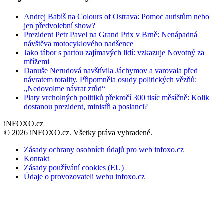
Andrej Babiš na Colours of Ostrava: Pomoc autistům nebo
jen předvolební show?
Prezident Petr Pavel na Grand Prix v Brně: Nenápadná
návštěva motocyklového nadšence
Jako tábor s partou zajímavých lidí: vzkazuje Novotný za
mřížemi
Danuše Nerudová navštívila Jáchymov a varovala před
návratem totality. Připomněla osudy politických vězňů:
„Nedovolme návrat zrůd“
Platy vrcholných politiků překročí 300 tisíc měsíčně: Kolik
dostanou prezident, ministři a poslanci?
iNFOXO.cz
© 2026 iNFOXO.cz. Všetky práva vyhradené.
Zásady ochrany osobních údajů pro web infoxo.cz
Kontakt
Zásady používání cookies (EU)
Údaje o provozovateli webu infoxo.cz