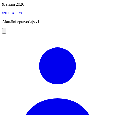
Preskočiť
9. srpna 2026
na
iNFOXO.cz
obsah
Aktuální zpravodajství