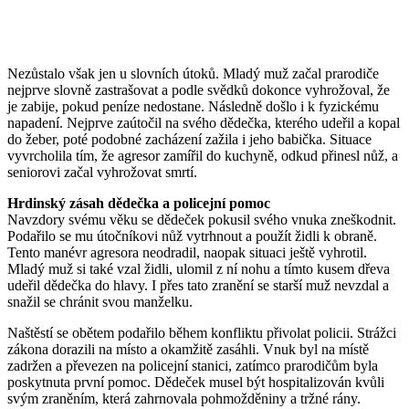
Nezůstalo však jen u slovních útoků. Mladý muž začal prarodiče
nejprve slovně zastrašovat a podle svědků dokonce vyhrožoval, že
je zabije, pokud peníze nedostane. Následně došlo i k fyzickému
napadení. Nejprve zaútočil na svého dědečka, kterého udeřil a kopal
do žeber, poté podobné zacházení zažila i jeho babička. Situace
vyvrcholila tím, že agresor zamířil do kuchyně, odkud přinesl nůž, a
seniorovi začal vyhrožovat smrtí.
Hrdinský zásah dědečka a policejní pomoc
Navzdory svému věku se dědeček pokusil svého vnuka zneškodnit.
Podařilo se mu útočníkovi nůž vytrhnout a použít židli k obraně.
Tento manévr agresora neodradil, naopak situaci ještě vyhrotil.
Mladý muž si také vzal židli, ulomil z ní nohu a tímto kusem dřeva
udeřil dědečka do hlavy. I přes tato zranění se starší muž nevzdal a
snažil se chránit svou manželku.
Naštěstí se obětem podařilo během konfliktu přivolat policii. Strážci
zákona dorazili na místo a okamžitě zasáhli. Vnuk byl na místě
zadržen a převezen na policejní stanici, zatímco prarodičům byla
poskytnuta první pomoc. Dědeček musel být hospitalizován kvůli
svým zraněním, která zahrnovala pohmožděniny a tržné rány.