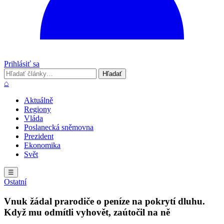
Prihlásiť sa
Hľadať
Hľadať
⌂
Aktuálně
Regiony
Vláda
Poslanecká sněmovna
Prezident
Ekonomika
Svět
☰
Ostatní
Vnuk žádal prarodiče o peníze na pokrytí dluhu.
Když mu odmítli vyhovět, zaútočil na ně