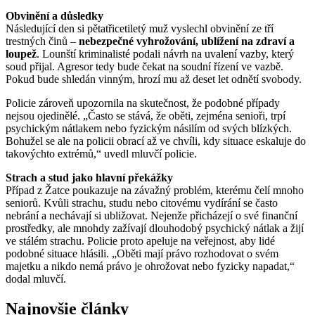
Obvinění a důsledky
Následující den si pětatřicetiletý muž vyslechl obvinění ze tří
trestných činů –
nebezpečné vyhrožování, ublížení na zdraví a
loupež
. Lounští kriminalisté podali návrh na uvalení vazby, který
soud přijal. Agresor tedy bude čekat na soudní řízení ve vazbě.
Pokud bude shledán vinným, hrozí mu až deset let odnětí svobody.
Policie zároveň upozornila na skutečnost, že podobné případy
nejsou ojedinělé. „Často se stává, že oběti, zejména senioři, trpí
psychickým nátlakem nebo fyzickým násilím od svých blízkých.
Bohužel se ale na policii obrací až ve chvíli, kdy situace eskaluje do
takovýchto extrémů,“ uvedl mluvčí policie.
Strach a stud jako hlavní překážky
Případ z Žatce poukazuje na závažný problém, kterému čelí mnoho
seniorů. Kvůli strachu, studu nebo citovému vydírání se často
nebrání a nechávají si ubližovat. Nejenže přicházejí o své finanční
prostředky, ale mnohdy zažívají dlouhodobý psychický nátlak a žijí
ve stálém strachu. Policie proto apeluje na veřejnost, aby lidé
podobné situace hlásili. „Oběti mají právo rozhodovat o svém
majetku a nikdo nemá právo je ohrožovat nebo fyzicky napadat,“
dodal mluvčí.
Najnovšie články