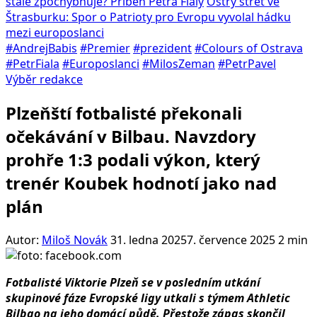
stále zpochybňuje? Příběh Petra Fialy
Ostrý střet ve
Štrasburku: Spor o Patrioty pro Evropu vyvolal hádku
mezi europoslanci
#AndrejBabis
#Premier
#prezident
#Colours of Ostrava
#PetrFiala
#Europoslanci
#MilosZeman
#PetrPavel
Výběr redakce
Plzeňští fotbalisté překonali
očekávání v Bilbau. Navzdory
prohře 1:3 podali výkon, který
trenér Koubek hodnotí jako nad
plán
Autor:
Miloš Novák
31. ledna 2025
7. července 2025
2 min
Fotbalisté Viktorie Plzeň se v posledním utkání
skupinové fáze Evropské ligy utkali s týmem Athletic
Bilbao na jeho domácí půdě. Přestože zápas skončil