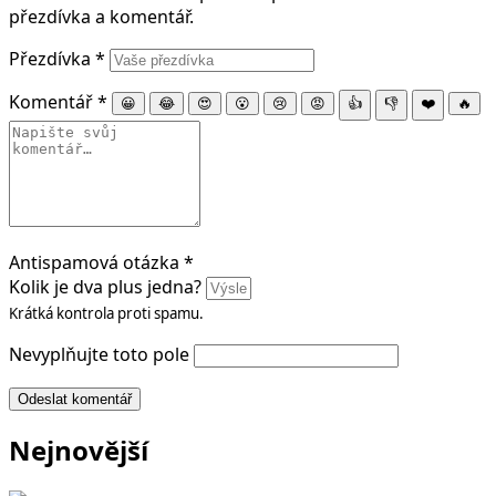
přezdívka a komentář.
Přezdívka
*
Komentář
*
😀
😂
😍
😮
😢
😡
👍
👎
❤️
🔥
Antispamová otázka
*
Kolik je dva plus jedna?
Krátká kontrola proti spamu.
Nevyplňujte toto pole
Odeslat komentář
Nejnovější