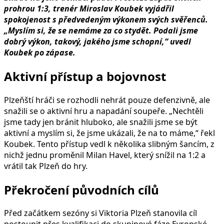
prohrou 1:3, trenér Miroslav Koubek vyjádřil
spokojenost s předvedeným výkonem svých svěřenců.
„Myslím si, že se nemáme za co stydět. Podali jsme
dobrý výkon, takový, jakého jsme schopní,“ uvedl
Koubek po zápase.
Aktivní přístup a bojovnost
Plzeňští hráči se rozhodli nehrát pouze defenzivně, ale
snažili se o aktivní hru a napadání soupeře. „Nechtěli
jsme tady jen bránit hluboko, ale snažili jsme se být
aktivní a myslím si, že jsme ukázali, že na to máme,“ řekl
Koubek. Tento přístup vedl k několika slibným šancím, z
nichž jednu proměnil Milan Havel, který snížil na 1:2 a
vrátil tak Plzeň do hry.
Překročení původních cílů
Před začátkem sezóny si Viktoria Plzeň stanovila cíl