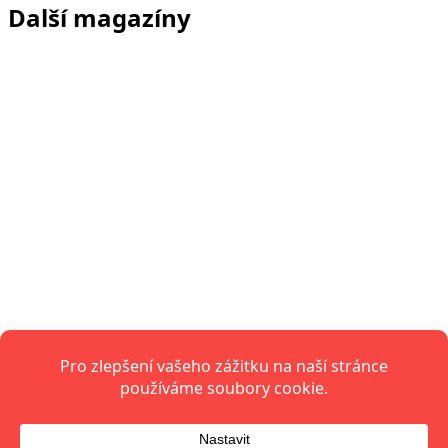
Další magazíny
Infoxo.cz
Zpravodajství, politika, ekonomika a aktuální dění doma i
ve světě.
Azetfinance.cz
Finance, investice, ekonomika, trhy a peníze jednoduše.
Azetstyle.cz
Styl, móda, krása, domácnost a inspirace pro ženy i
muže.
Azetzdravi.cz
Zdraví, výživa, psychická pohoda, cvičení a zdravý životní
styl.
Mirrora.cz
Magazín pro volný čas: bydlení, celebrity, tipy a ženská
témata.