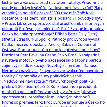
Jáchymov a varovala před návratem totality. Připomněla
osudy politických vězňů: „Nedovolme návrat zrůd“
Platy
vrcholných politiků překročí 300 tisíc měsíčně: Kolik
dostanou prezident, ministři a poslanci?
Podvody s byty
v Praze: Jak se ze sportovce stal prostředník milionových
obchodů
Profesor, premiér, terč: Proč Evropě imponuje a
Česko ho stále zpochybňuje? Příběh Petra Fialy
Ostrý
střet ve Štrasburku: Spor o Patrioty pro Evropu vyvolal
hádku mezi europoslanci
Andrej Babiš na Colours of
Ostrava: Pomoc autistům nebo jen předvolební show?
Prezident Petr Pavel na Grand Prix v Brně: Nenápadná
návštěva motocyklového nadšence
Jako tábor s partou
zajímavých lidí: vzkazuje Novotný za mřížemi
Danuše
Nerudová navštívila Jáchymov a varovala před návratem
totality. Připomněla osudy politických vězňů:
„Nedovolme návrat zrůd“
Platy vrcholných politiků
překročí 300 tisíc měsíčně: Kolik dostanou prezident,
ministři a poslanci?
Podvody s byty v Praze: Jak se ze
sportovce stal prostředník milionových obchodů
Profesor, premiér, terč: Proč Evropě imponuje a Česko ho