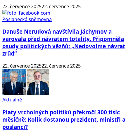
22. července 2025
22. července 2025
Poslanecká sněmovna
Danuše Nerudová navštívila Jáchymov a
varovala před návratem totality. Připomněla
osudy politických vězňů: „Nedovolme návrat
zrůd“
22. července 2025
22. července 2025
Aktuálně
Platy vrcholných politiků překročí 300 tisíc
měsíčně: Kolik dostanou prezident, ministři a
poslanci?