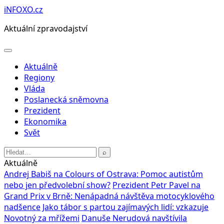
Přeskočit
iNFOXO.cz
na
Aktuální zpravodajství
obsah
Otevřít
menu
Aktuálně
Regiony
Vláda
Poslanecká sněmovna
Prezident
Ekonomika
Svět
Hledat:
⌕
Aktuálně
Andrej Babiš na Colours of Ostrava: Pomoc autistům
nebo jen předvolební show?
Prezident Petr Pavel na
Grand Prix v Brně: Nenápadná návštěva motocyklového
nadšence
Jako tábor s partou zajímavých lidí: vzkazuje
Novotný za mřížemi
Danuše Nerudová navštívila