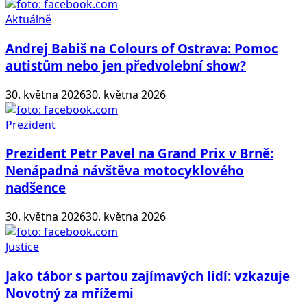
Aktuálně
Andrej Babiš na Colours of Ostrava: Pomoc
autistům nebo jen předvolební show?
30. května 2026
30. května 2026
Prezident
Prezident Petr Pavel na Grand Prix v Brně:
Nenápadná návštěva motocyklového
nadšence
30. května 2026
30. května 2026
Justice
Jako tábor s partou zajímavých lidí: vzkazuje
Novotný za mřížemi