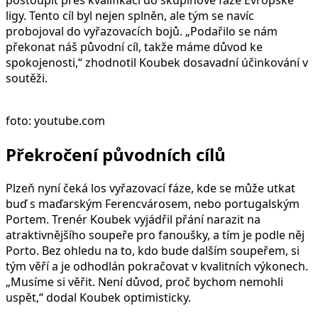
postoupit přes kvalifikaci do skupinové fáze Evropské
ligy. Tento cíl byl nejen splněn, ale tým se navíc
probojoval do vyřazovacích bojů. „Podařilo se nám
překonat náš původní cíl, takže máme důvod ke
spokojenosti,“ zhodnotil Koubek dosavadní účinkování v
soutěži.
foto: youtube.com
Překročení původních cílů
Plzeň nyní čeká los vyřazovací fáze, kde se může utkat
buď s maďarským Ferencvárosem, nebo portugalským
Portem. Trenér Koubek vyjádřil přání narazit na
atraktivnějšího soupeře pro fanoušky, a tím je podle něj
Porto. Bez ohledu na to, kdo bude dalším soupeřem, si
tým věří a je odhodlán pokračovat v kvalitních výkonech.
„Musíme si věřit. Není důvod, proč bychom nemohli
uspět,“ dodal Koubek optimisticky.