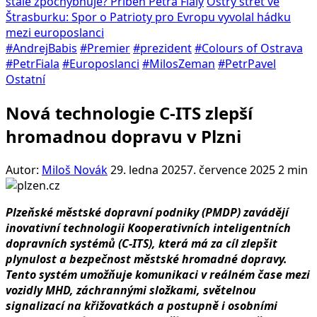
stále zpochybňuje? Příběh Petra Fialy
Ostrý střet ve
Štrasburku: Spor o Patrioty pro Evropu vyvolal hádku
mezi europoslanci
#AndrejBabis
#Premier
#prezident
#Colours of Ostrava
#PetrFiala
#Europoslanci
#MilosZeman
#PetrPavel
Ostatní
Nová technologie C-ITS zlepší
hromadnou dopravu v Plzni
Autor:
Miloš Novák
29. ledna 2025
7. července 2025
2 min
Plzeňské městské dopravní podniky (PMDP) zavádějí
inovativní technologii Kooperativních inteligentních
dopravních systémů (C-ITS), která má za cíl zlepšit
plynulost a bezpečnost městské hromadné dopravy.
Tento systém umožňuje komunikaci v reálném čase mezi
vozidly MHD, záchrannými složkami, světelnou
signalizací na křižovatkách a postupně i osobními