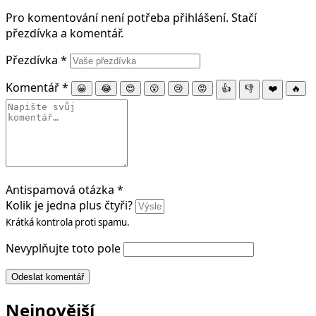
Pro komentování není potřeba přihlášení. Stačí
přezdívka a komentář.
Přezdívka
*
Komentář
*
😀
😂
😍
😮
😢
😡
👍
👎
❤️
🔥
Antispamová otázka
*
Kolik je jedna plus čtyři?
Krátká kontrola proti spamu.
Nevyplňujte toto pole
Odeslat komentář
Nejnovější