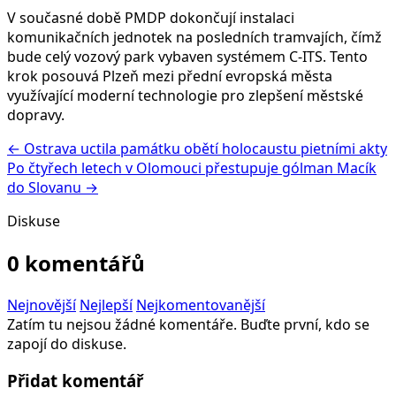
V současné době PMDP dokončují instalaci
komunikačních jednotek na posledních tramvajích, čímž
bude celý vozový park vybaven systémem C-ITS. Tento
krok posouvá Plzeň mezi přední evropská města
využívající moderní technologie pro zlepšení městské
dopravy.
← Ostrava uctila památku obětí holocaustu pietními akty
Po čtyřech letech v Olomouci přestupuje gólman Macík
do Slovanu →
Diskuse
0 komentářů
Nejnovější
Nejlepší
Nejkomentovanější
Zatím tu nejsou žádné komentáře. Buďte první, kdo se
zapojí do diskuse.
Přidat komentář