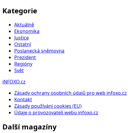
Kategorie
Aktuálně
Ekonomika
Justice
Ostatní
Poslanecká sněmovna
Prezident
Regióny
Svět
iNFOXO.cz
Zásady ochrany osobních údajů pro web infoxo.cz
Kontakt
Zásady používání cookies (EU)
Údaje o provozovateli webu infoxo.cz
Další magazíny