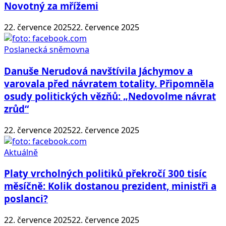
Novotný za mřížemi
22. července 2025
22. července 2025
Poslanecká sněmovna
Danuše Nerudová navštívila Jáchymov a
varovala před návratem totality. Připomněla
osudy politických vězňů: „Nedovolme návrat
zrůd“
22. července 2025
22. července 2025
Aktuálně
Platy vrcholných politiků překročí 300 tisíc
měsíčně: Kolik dostanou prezident, ministři a
poslanci?
22. července 2025
22. července 2025