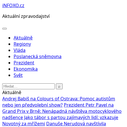
Přeskočit
iNFOXO.cz
na
Aktuální zpravodajství
obsah
Otevřít
menu
Aktuálně
Regiony
Vláda
Poslanecká sněmovna
Prezident
Ekonomika
Svět
Hledat:
⌕
Aktuálně
Andrej Babiš na Colours of Ostrava: Pomoc autistům
nebo jen předvolební show?
Prezident Petr Pavel na
Grand Prix v Brně: Nenápadná návštěva motocyklového
nadšence
Jako tábor s partou zajímavých lidí: vzkazuje
Novotný za mřížemi
Danuše Nerudová navštívila