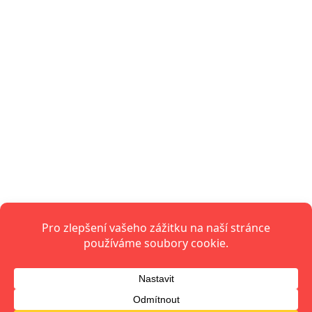
Infoxo.cz
Zpravodajství, politika, ekonomika a aktuální dění doma i
ve světě.
Azetfinance.cz
Finance, investice, ekonomika, trhy a peníze jednoduše.
Azetstyle.cz
Styl, móda, krása, domácnost a inspirace pro ženy i
muže.
Azetzdravi.cz
Zdraví, výživa, psychická pohoda, cvičení a zdravý životní
styl.
Mirrora.cz
Magazín pro volný čas: bydlení, celebrity, tipy a ženská
témata.
Infoden.cz
Příběhy, horoskopy, recepty, rady a zábavný obsah pro