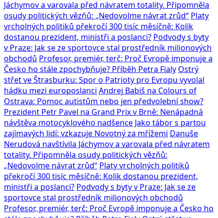
Jáchymov a varovala před návratem totality. Připomněla
osudy politických vězňů: „Nedovolme návrat zrůd“
Platy
vrcholných politiků překročí 300 tisíc měsíčně: Kolik
dostanou prezident, ministři a poslanci?
Podvody s byty
v Praze: Jak se ze sportovce stal prostředník milionových
obchodů
Profesor, premiér, terč: Proč Evropě imponuje a
Česko ho stále zpochybňuje? Příběh Petra Fialy
Ostrý
střet ve Štrasburku: Spor o Patrioty pro Evropu vyvolal
hádku mezi europoslanci
Andrej Babiš na Colours of
Ostrava: Pomoc autistům nebo jen předvolební show?
Prezident Petr Pavel na Grand Prix v Brně: Nenápadná
návštěva motocyklového nadšence
Jako tábor s partou
zajímavých lidí: vzkazuje Novotný za mřížemi
Danuše
Nerudová navštívila Jáchymov a varovala před návratem
totality. Připomněla osudy politických vězňů:
„Nedovolme návrat zrůd“
Platy vrcholných politiků
překročí 300 tisíc měsíčně: Kolik dostanou prezident,
ministři a poslanci?
Podvody s byty v Praze: Jak se ze
sportovce stal prostředník milionových obchodů
Profesor, premiér, terč: Proč Evropě imponuje a Česko ho