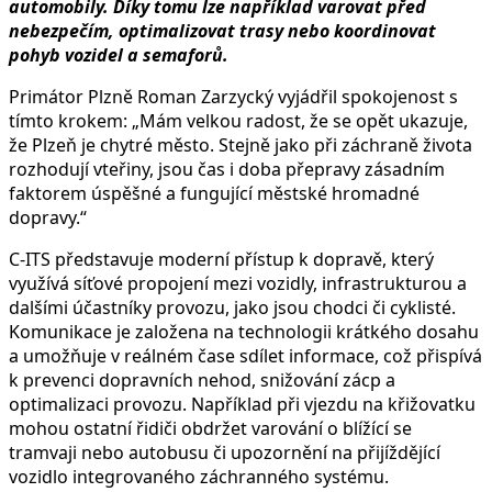
automobily. Díky tomu lze například varovat před
nebezpečím, optimalizovat trasy nebo koordinovat
pohyb vozidel a semaforů.
Primátor Plzně Roman Zarzycký vyjádřil spokojenost s
tímto krokem: „Mám velkou radost, že se opět ukazuje,
že Plzeň je chytré město. Stejně jako při záchraně života
rozhodují vteřiny, jsou čas i doba přepravy zásadním
faktorem úspěšné a fungující městské hromadné
dopravy.“
C-ITS představuje moderní přístup k dopravě, který
využívá síťové propojení mezi vozidly, infrastrukturou a
dalšími účastníky provozu, jako jsou chodci či cyklisté.
Komunikace je založena na technologii krátkého dosahu
a umožňuje v reálném čase sdílet informace, což přispívá
k prevenci dopravních nehod, snižování zácp a
optimalizaci provozu. Například při vjezdu na křižovatku
mohou ostatní řidiči obdržet varování o blížící se
tramvaji nebo autobusu či upozornění na přijíždějící
vozidlo integrovaného záchranného systému.