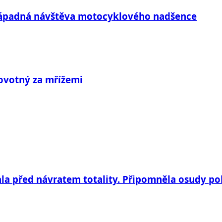
enápadná návštěva motocyklového nadšence
Novotný za mřížemi
la před návratem totality. Připomněla osudy po