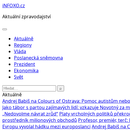
Přeskočit
iNFOXO.cz
na
Aktuální zpravodajství
obsah
Otevřít
menu
Aktuálně
Regiony
Vláda
Poslanecká sněmovna
Prezident
Ekonomika
Svět
Hledat:
⌕
Aktuálně
Andrej Babiš na Colours of Ostrava: Pomoc autistům nebo
Jako tábor s partou zajímavých lidí: vzkazuje Novotný za 
„Nedovolme návrat zrůd“
Platy vrcholných politiků překroč
prostředník milionových obchodů
Profesor, premiér, terč
Evropu vyvolal hádku mezi europoslanci
Andrej Babiš na 