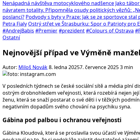
Nenápadná návštěva motocyklového nadšence
Jako tábor
návratem totality. Připomněla osudy politických vězňů: „
poslanci?
Podvody s byty v Praze: Jak se ze sportovce sta
Petra Fialy
Ostrý střet ve Štrasburku: Spor o Patrioty pro
#AndrejBabis
#Premier
#prezident
#Colours of Ostrava
#P
Ostatní
Nejnovější případ ve Výměně manžele
Autor:
Miloš Novák
8. ledna 2025
7. července 2025
3 min
V posledních týdnech se české sociální sítě a média plní 
ostrým drobnohledem veřejnosti, která rozebírá nejen její ro
ženu, která se snaží postarat o své děti i v těžkých podmí
negativním dopadům svého chování na psychiku syna.
Gábina pod palbou i ochranou veřejnosti
Gábina Kloudová, která se proslavila svou účastí ve
Výměně
poukazují na to, že si nedokáže zajistit dostatečné zázemí p