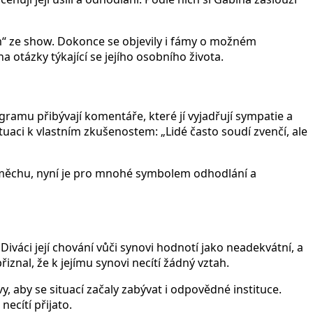
em“ ze show. Dokonce se objevily i fámy o možném
na otázky týkající se jejího osobního života.
gramu přibývají komentáře, které jí vyjadřují sympatie a
ituaci k vlastním zkušenostem: „Lidé často soudí zvenčí, ale
posměchu, nyní je pro mnohé symbolem odhodlání a
váci její chování vůči synovi hodnotí jako neadekvátní, a
řiznal, že k jejímu synovi necítí žádný vztah.
vy, aby se situací začaly zabývat i odpovědné instituce.
ecítí přijato.