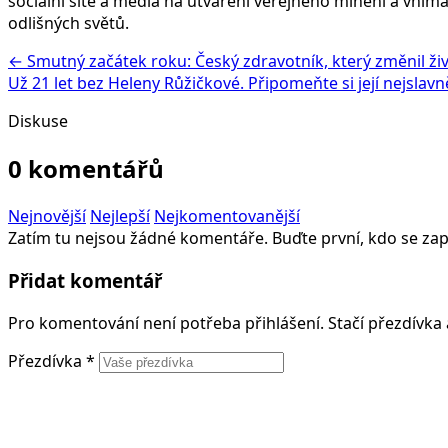
sociální sítě a média na utváření veřejného mínění a vním
odlišných světů.
← Smutný začátek roku: Český zdravotník, který změnil ž
Už 21 let bez Heleny Růžičkové. Připomeňte si její nejslavn
Diskuse
0 komentářů
Nejnovější
Nejlepší
Nejkomentovanější
Zatím tu nejsou žádné komentáře. Buďte první, kdo se zap
Přidat komentář
Pro komentování není potřeba přihlášení. Stačí přezdívka
Přezdívka
*