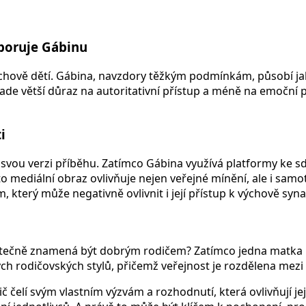
dporuje Gábinu
chově dětí. Gábina, navzdory těžkým podmínkám, působí jak
lade větší důraz na autoritativní přístup a méně na emoční 
i
svou verzi příběhu. Zatímco Gábina využívá platformy ke s
o mediální obraz ovlivňuje nejen veřejné mínění, ale i samo
který může negativně ovlivnit i její přístup k výchově syna
utečně znamená být dobrým rodičem? Zatímco jedna matka bo
ch rodičovských stylů, přičemž veřejnost je rozdělena mezi 
č čelí svým vlastním výzvám a rozhodnutí, která ovlivňují jeji