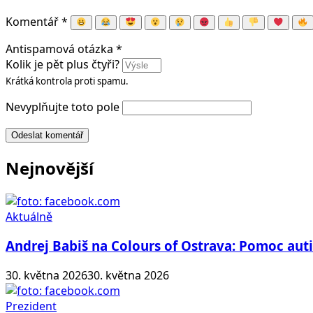
Komentář
*
Antispamová otázka
*
Kolik je pět plus čtyři?
Krátká kontrola proti spamu.
Nevyplňujte toto pole
Odeslat komentář
Nejnovější
Aktuálně
Andrej Babiš na Colours of Ostrava: Pomoc au
30. května 2026
30. května 2026
Prezident