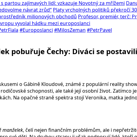
 s partou zajímavých lidí: vzkazuje Novotný za mřížemi
Danu
Nedovolme návrat zrůd“
Platy vrcholných politiků překročí 30
l prostředník milionových obchodů
Profesor, premiér, terč: 
 Evropu vyvolal hádku mezi europoslanci
etrFiala
#Europoslanci
#MilosZeman
#PetrPavel
k pobuřuje Čechy: Diváci se postavil
diskusemi o Gábině Kloudové, známé z populární reality sho
dičovské schopnosti, ale také její osobní život. Zatímco jedn
nkách. Na opačné straně spektra stojí Veronika, matka jednoh
 manželek
, čelí nejen finančním problémům, ale i nepřetrži
ro své děti. Na druhou stranu ji však podporují lidé, kteří oc