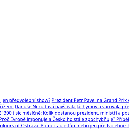
 jen předvolební show?
Prezident Petr Pavel na Grand Pri
mřížemi
Danuše Nerudová navštívila Jáchymov a varovala před
í 300 tisíc měsíčně: Kolik dostanou prezident, ministři a po
: Proč Evropě imponuje a Česko ho stále zpochybňuje? Příběh
Colours of Ostrava: Pomoc autistům nebo jen předvolební 