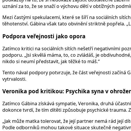
uznání za to, že se snaží o výchovu dětí v obtížných podmín
Mezi častými spekulacemi, které se šíří na sociálních sít
těhotenství. Gábina však tato obvinění striktně popřela. „Li
Podpora veřejnosti jako opora
Zatímco kritici na sociálních sítích nešetří negativními p
podporu. „Jsi skvělá máma, to, co zvládáš, je obdivuhodné,“
nikdo si neumí představit, jak těžké to máš.“
Tento nával podpory potvrzuje, že část veřejnosti začíná
vytrvalosti.
Veronika pod kritikou: Psychika syna v ohrožen
Zatímco Gábina získává sympatie, Veronika, druhá účastni
dokonce tvrdí, že tím dítěti způsobuje psychické trauma. Zvl
„Jak může matka tolerovat, že její partner nemá rád její dítě
Podle odborníků mohou takové situace skutečně negativně o