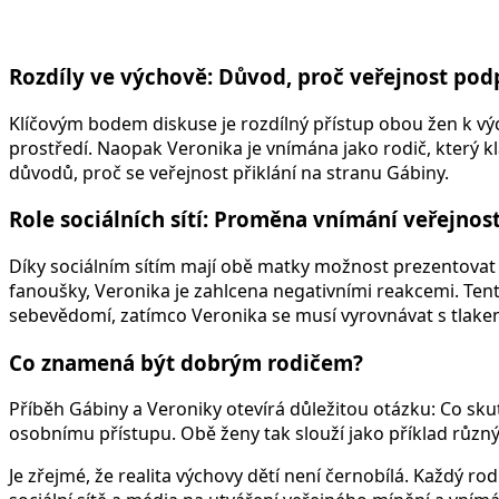
Rozdíly ve výchově: Důvod, proč veřejnost po
Klíčovým bodem diskuse je rozdílný přístup obou žen k vý
prostředí. Naopak Veronika je vnímána jako rodič, který k
důvodů, proč se veřejnost přiklání na stranu Gábiny.
Role sociálních sítí: Proměna vnímání veřejnost
Díky sociálním sítím mají obě matky možnost prezentovat 
fanoušky, Veronika je zahlcena negativními reakcemi. Tent
sebevědomí, zatímco Veronika se musí vyrovnávat s tlakem, 
Co znamená být dobrým rodičem?
Příběh Gábiny a Veroniky otevírá důležitou otázku: Co sk
osobnímu přístupu. Obě ženy tak slouží jako příklad různý
Je zřejmé, že realita výchovy dětí není černobílá. Každý rodi