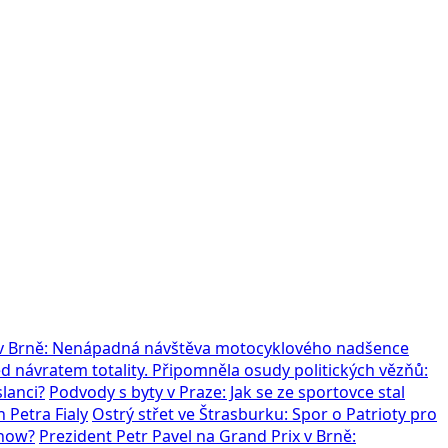
x v Brně: Nenápadná návštěva motocyklového nadšence
 návratem totality. Připomněla osudy politických vězňů:
slanci?
Podvody s byty v Praze: Jak se ze sportovce stal
 Petra Fialy
Ostrý střet ve Štrasburku: Spor o Patrioty pro
show?
Prezident Petr Pavel na Grand Prix v Brně: