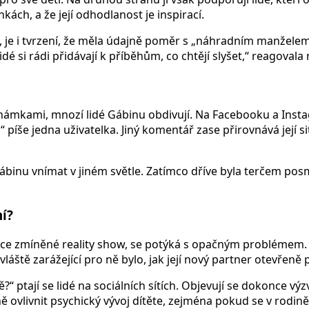
kách, a že její odhodlanost je inspirací.
ích, je i tvrzení, že měla údajně poměr s „náhradním manžel
dé si rádi přidávají k příběhům, co chtějí slyšet,“ reagovala 
oznámkami, mnozí lidé Gábinu obdivují. Na Facebooku a Insta
 píše jedna uživatelka. Jiný komentář zase přirovnává její s
 Gábinu vnímat v jiném světle. Zatímco dříve byla terčem 
í?
ce zmíněné reality show, se potýká s opačným problémem. Di
áště zarážející pro ně bylo, jak její nový partner otevřeně p
?“ ptají se lidé na sociálních sítích. Objevují se dokonce výz
vlivnit psychický vývoj dítěte, zejména pokud se v rodině n