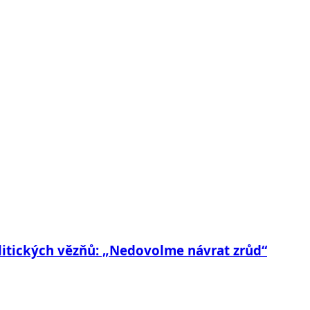
litických vězňů: „Nedovolme návrat zrůd“