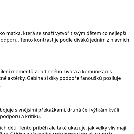
o matka, která se snaží vytvořit svým dětem co nejlepší
podporu. Tento kontrast je podle diváků jedním z hlavních
dílení momentů z rodinného života a komunikaci s
tné aktérky. Gábina si díky podpoře fanoušků posiluje
.
juje s vnějšími překážkami, druhá čelí výtkám kvůli
podporu a kritiku.
ch děti. Tento příběh ale také ukazuje, jak velký vliv mají