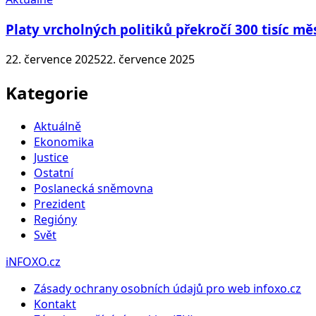
Platy vrcholných politiků překročí 300 tisíc mě
22. července 2025
22. července 2025
Kategorie
Aktuálně
Ekonomika
Justice
Ostatní
Poslanecká sněmovna
Prezident
Regióny
Svět
iNFOXO.cz
Zásady ochrany osobních údajů pro web infoxo.cz
Kontakt