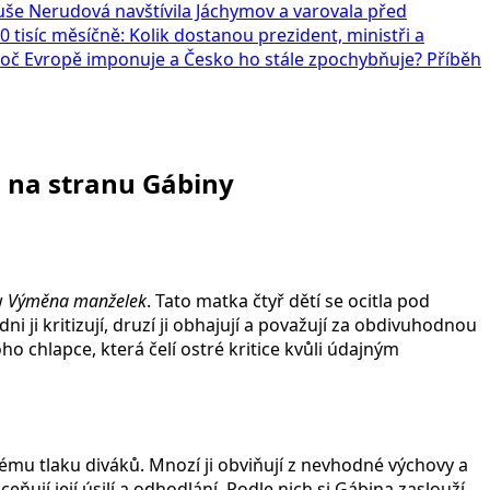
še Nerudová navštívila Jáchymov a varovala před
0 tisíc měsíčně: Kolik dostanou prezident, ministři a
Proč Evropě imponuje a Česko ho stále zpochybňuje? Příběh
i na stranu Gábiny
w
Výměna manželek
. Tato matka čtyř dětí se ocitla pod
i ji kritizují, druzí ji obhajují a považují za obdivuhodnou
o chlapce, která čelí ostré kritice kvůli údajným
tému tlaku diváků. Mnozí ji obviňují z nevhodné výchovy a
eňují její úsilí a odhodlání. Podle nich si Gábina zaslouží