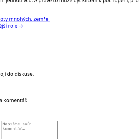
ání jednotlivců. A právě to může být klíčem k pochopení, p
ivoty mnohých, zemřel
ější role →
ojí do diskuse.
 a komentář.