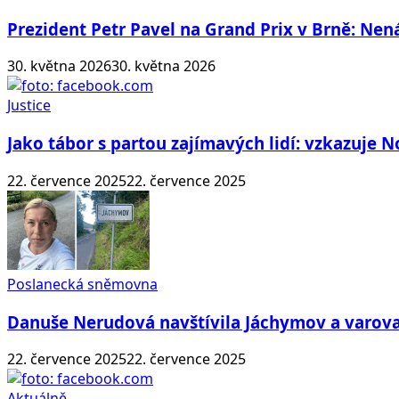
Prezident Petr Pavel na Grand Prix v Brně: N
30. května 2026
30. května 2026
Justice
Jako tábor s partou zajímavých lidí: vzkazuje 
22. července 2025
22. července 2025
Poslanecká sněmovna
Danuše Nerudová navštívila Jáchymov a varova
22. července 2025
22. července 2025
Aktuálně