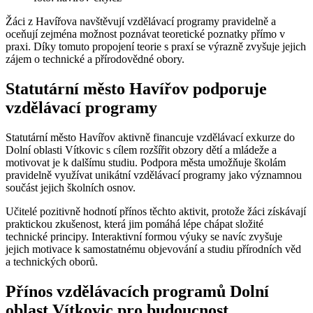
Žáci z Havířova navštěvují vzdělávací programy pravidelně a
oceňují zejména možnost poznávat teoretické poznatky přímo v
praxi. Díky tomuto propojení teorie s praxí se výrazně zvyšuje jejich
zájem o technické a přírodovědné obory.
Statutární město Havířov podporuje
vzdělávací programy
Statutární město Havířov aktivně financuje vzdělávací exkurze do
Dolní oblasti Vítkovic s cílem rozšířit obzory dětí a mládeže a
motivovat je k dalšímu studiu. Podpora města umožňuje školám
pravidelně využívat unikátní vzdělávací programy jako významnou
součást jejich školních osnov.
Učitelé pozitivně hodnotí přínos těchto aktivit, protože žáci získávají
praktickou zkušenost, která jim pomáhá lépe chápat složité
technické principy. Interaktivní formou výuky se navíc zvyšuje
jejich motivace k samostatnému objevování a studiu přírodních věd
a technických oborů.
Přínos vzdělávacích programů Dolní
oblast Vítkovic pro budoucnost