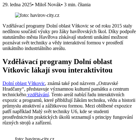
29. ledna 2025
• Miloš Novák
• 3 min. čítania
Vzdělávací programy Dolní oblast Vítkovic se od roku 2015 staly
nedílnou součástí výuky pro žáky havířovských škol. Díky podpoře
statutárního města Havířova získávají studenti unikátní možnost
poznávat svět techniky a vědy interaktivní formou v prostředí
unikátního industriálního areálu.
Vzdělávací programy Dolní oblast
Vítkovic lákají svou interaktivitou
Dolní oblast Vítkovic
, známá také pod názvem „Ostravské
Hradčany“, představuje významnou kulturní památku a centrum
technického
vzdělávání
. Tento areál nabízí řadu interaktivních
expozic a programů, které přibližují žákům techniku, vědu a historii
průmyslu atraktivní a zážitkovou formou. Mezi oblíbené expozice
patří například Malý svět techniky U6, kde se studenti
prostřednictvím praktických úkolů seznamují s principy fungování
různých strojů a zařízení.
foto: havirov-city.cz