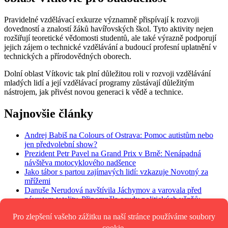
Pravidelné vzdělávací exkurze významně přispívají k rozvoji
dovedností a znalostí žáků havířovských škol. Tyto aktivity nejen
rozšiřují teoretické vědomosti studentů, ale také výrazně podporují
jejich zájem o technické vzdělávání a budoucí profesní uplatnění v
technických a přírodovědných oborech.
Dolní oblast Vítkovic tak plní důležitou roli v rozvoji vzdělávání
mladých lidí a její vzdělávací programy zůstávají důležitým
nástrojem, jak přivést novou generaci k vědě a technice.
Najnovšie články
Andrej Babiš na Colours of Ostrava: Pomoc autistům nebo
jen předvolební show?
Prezident Petr Pavel na Grand Prix v Brně: Nenápadná
návštěva motocyklového nadšence
Jako tábor s partou zajímavých lidí: vzkazuje Novotný za
mřížemi
Danuše Nerudová navštívila Jáchymov a varovala před
návratem totality. Připomněla osudy politických vězňů:
„Nedovolme návrat zrůd“
Platy vrcholných politiků překročí 300 tisíc měsíčně: Kolik
dostanou prezident, ministři a poslanci?