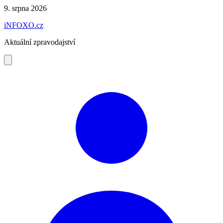
Preskočiť
9. srpna 2026
na
iNFOXO.cz
obsah
Aktuální zpravodajství