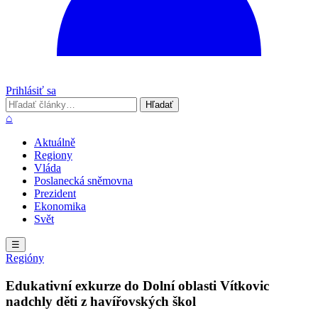
Prihlásiť sa
Hľadať
Hľadať
⌂
Aktuálně
Regiony
Vláda
Poslanecká sněmovna
Prezident
Ekonomika
Svět
☰
Regióny
Edukativní exkurze do Dolní oblasti Vítkovic
nadchly děti z havířovských škol