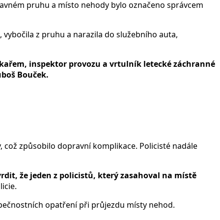
dstavném pruhu a místo nehody bylo označeno správcem
 vybočila z pruhu a narazila do služebního auta,
ékařem, inspektor provozu a vrtulník letecké záchranné
Luboš Bouček.
, což způsobilo dopravní komplikace. Policisté nadále
t, že jeden z policistů, který zasahoval na místě
icie.
pečnostních opatření při průjezdu místy nehod.