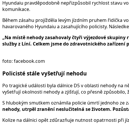
Hyundaiu pravděpodobně nepřizpůsobil rychlost stavu voz
komunikace.
Během zásahu projížděla levým jízdním pruhem řidička vozu
havarovaného Hyundaiu a zasahujícího policisty. Následkem t
„Na místě nehody zasahovaly čtyři výjezdové skupiny r
služby z Líní. Celkem jsme do zdravotnického zařízení 
foto: facebook.com
Policisté stále vyšetřují nehodu
Po tragické události byla dálnice D5 v oblasti nehody na 
vyšetřují okolnosti nehody a zjišťují, co přesně způsobilo, 
S hlubokým smutkem oznámila policie úmrtí jednoho ze zas
nehody, utrpěl zranění neslučitelná se životem. Pozů
Kolize na dálnici opět zdůrazňuje nutnost opatrnosti při