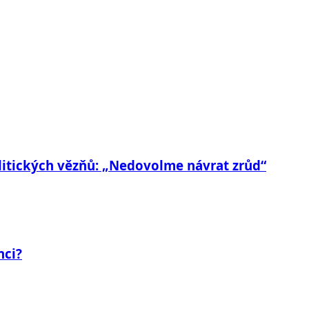
litických vězňů: „Nedovolme návrat zrůd“
nci?