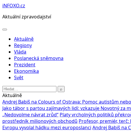
Přeskočit
iNFOXO.cz
na
Aktuální zpravodajství
obsah
Otevřít
menu
Aktuálně
Regiony
Vláda
Poslanecká sněmovna
Prezident
Ekonomika
Svět
Hledat:
⌕
Aktuálně
Andrej Babiš na Colours of Ostrava: Pomoc autistům nebo
Jako tábor s partou zajímavých lidí: vzkazuje Novotný za 
„Nedovolme návrat zrůd“
Platy vrcholných politiků překroč
prostředník milionových obchodů
Profesor, premiér, terč
Evropu vyvolal hádku mezi europoslanci
Andrej Babiš na 