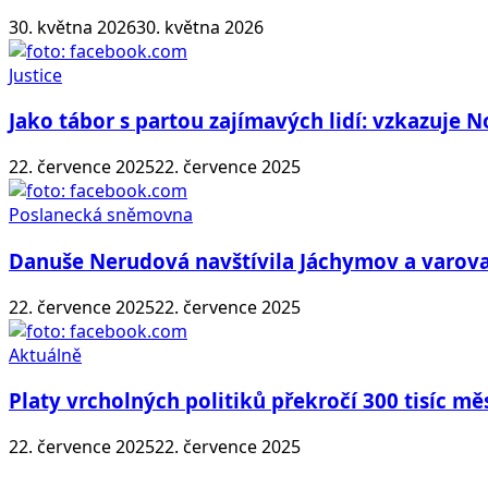
30. května 2026
30. května 2026
Justice
Jako tábor s partou zajímavých lidí: vzkazuje 
22. července 2025
22. července 2025
Poslanecká sněmovna
Danuše Nerudová navštívila Jáchymov a varova
22. července 2025
22. července 2025
Aktuálně
Platy vrcholných politiků překročí 300 tisíc mě
22. července 2025
22. července 2025