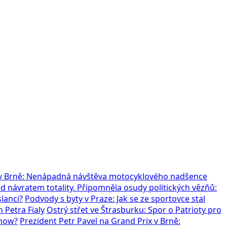
x v Brně: Nenápadná návštěva motocyklového nadšence
 návratem totality. Připomněla osudy politických vězňů:
slanci?
Podvody s byty v Praze: Jak se ze sportovce stal
 Petra Fialy
Ostrý střet ve Štrasburku: Spor o Patrioty pro
show?
Prezident Petr Pavel na Grand Prix v Brně: