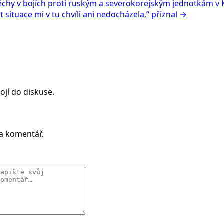
pěchy v bojích proti ruským a severokorejským jednotkám v 
situace mi v tu chvíli ani nedocházela,“ přiznal →
ojí do diskuse.
 a komentář.