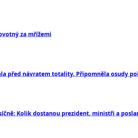
Novotný za mřížemi
la před návratem totality. Připomněla osudy po
síčně: Kolik dostanou prezident, ministři a posla