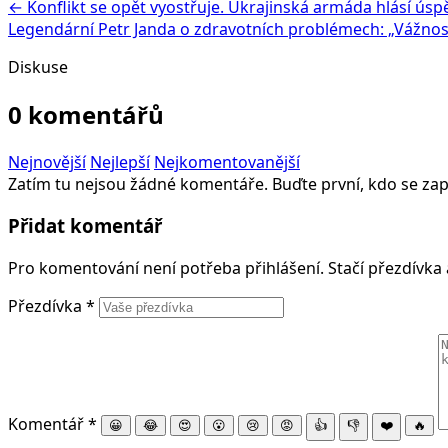
← Konflikt se opět vyostřuje. Ukrajinská armáda hlásí ús
Legendární Petr Janda o zdravotních problémech: „Vážnost 
Diskuse
0 komentářů
Nejnovější
Nejlepší
Nejkomentovanější
Zatím tu nejsou žádné komentáře. Buďte první, kdo se zap
Přidat komentář
Pro komentování není potřeba přihlášení. Stačí přezdívka
Přezdívka
*
Komentář
*
😀
😂
😍
😮
😢
😡
👍
👎
❤️
🔥