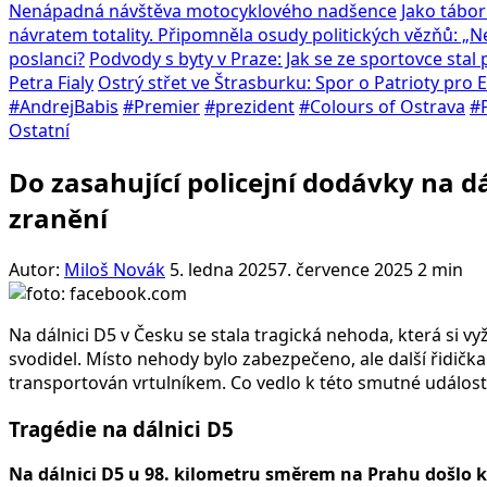
Nenápadná návštěva motocyklového nadšence
Jako tábor
návratem totality. Připomněla osudy politických vězňů: „
poslanci?
Podvody s byty v Praze: Jak se ze sportovce sta
Petra Fialy
Ostrý střet ve Štrasburku: Spor o Patrioty pro
#AndrejBabis
#Premier
#prezident
#Colours of Ostrava
#P
Ostatní
Do zasahující policejní dodávky na dál
zranění
Autor:
Miloš Novák
5. ledna 2025
7. července 2025
2 min
Na dálnici D5 v Česku se stala tragická nehoda, která si vy
svodidel. Místo nehody bylo zabezpečeno, ale další řidička
transportován vrtulníkem. Co vedlo k této smutné událost
Tragédie na dálnici D5
Na dálnici D5 u 98. kilometru směrem na Prahu došlo k 