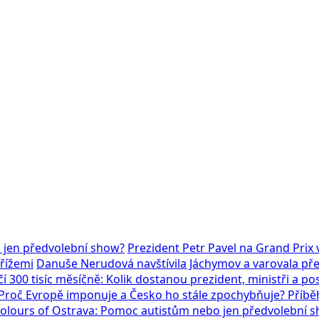
 jen předvolební show?
Prezident Petr Pavel na Grand Pri
mřížemi
Danuše Nerudová navštívila Jáchymov a varovala před
í 300 tisíc měsíčně: Kolik dostanou prezident, ministři a po
: Proč Evropě imponuje a Česko ho stále zpochybňuje? Příběh
Colours of Ostrava: Pomoc autistům nebo jen předvolební 