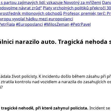
 s partou zajímavých lidí: vzkazuje Novotný za mřížemi
Danu
Nedovolme návrat zrůd“
Platy vrcholných politiků překročí 30
l prostředník milionových obchodů
Profesor, premiér, terč: 
 Evropu vyvolal hádku mezi europoslanci
etrFiala
#Europoslanci
#MilosZeman
#PetrPavel
nici narazilo auto. Tragická nehoda si
žádala život policisty. K incidentu došlo během zásahu při př
 ztratila kontrolu nad vozidlem a narazila do zasahujících o
i?
tragické nehodě, při které zahynul policista.
Incident se