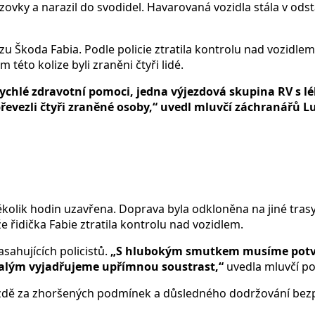
ovky a narazil do svodidel. Havarovaná vozidla stála v o
 Škoda Fabia. Podle policie ztratila kontrolu nad vozidlem,
éto kolize byli zraněni čtyři lidé.
ychlé zdravotní pomoci, jedna výjezdová skupina RV s l
převezli čtyři zraněné osoby,“ uvedl mluvčí záchranářů 
několik hodin uzavřena. Doprava byla odkloněna na jiné trasy
že řidička Fabie ztratila kontrolu nad vozidlem.
ahujících policistů.
„S hlubokým smutkem musíme potvrdi
stalým vyjadřujeme upřímnou soustrast,“
uvedla mluvčí pol
 jízdě za zhoršených podmínek a důsledného dodržování bez