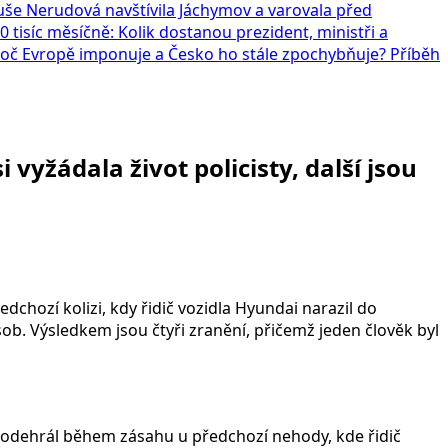
še Nerudová navštívila Jáchymov a varovala před
0 tisíc měsíčně: Kolik dostanou prezident, ministři a
Proč Evropě imponuje a Česko ho stále zpochybňuje? Příběh
 vyžádala život policisty, další jsou
edchozí kolizi, kdy řidič vozidla Hyundai narazil do
sob. Výsledkem jsou čtyři zranění, přičemž jeden člověk byl
 odehrál během zásahu u předchozí nehody, kde řidič