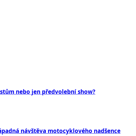
tistům nebo jen předvolební show?
enápadná návštěva motocyklového nadšence