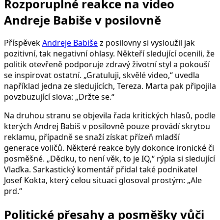
Rozporuplné reakce na video
Andreje Babiše v posilovně
Příspěvek
Andreje Babiše
z posilovny si vysloužil jak
pozitivní, tak negativní ohlasy. Někteří sledující ocenili, že
politik otevřeně podporuje zdravý životní styl a pokouší
se inspirovat ostatní. „Gratuluji, skvělé video,“ uvedla
například jedna ze sledujících, Tereza. Marta pak připojila
povzbuzující slova: „Držte se.“
Na druhou stranu se objevila řada kritických hlasů, podle
kterých Andrej Babiš v posilovně pouze provádí skrytou
reklamu, případně se snaží získat přízeň mladší
generace voličů. Některé reakce byly dokonce ironické či
posměšné. „Dědku, to není věk, to je IQ,“ rýpla si sledující
Vlaďka. Sarkastický komentář přidal také podnikatel
Josef Kokta, který celou situaci glosoval prostým: „Ale
prd.“
Politické přesahy a posměšky vůči