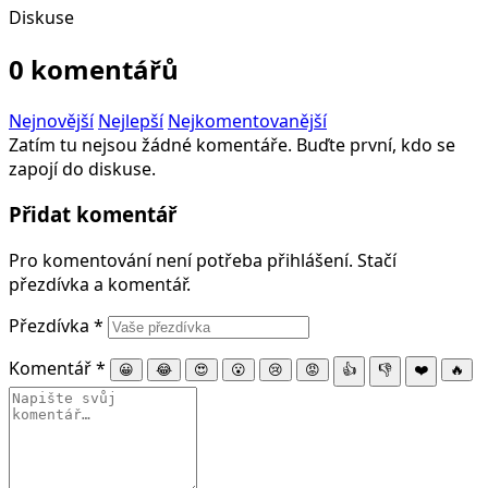
Diskuse
0 komentářů
Nejnovější
Nejlepší
Nejkomentovanější
Zatím tu nejsou žádné komentáře. Buďte první, kdo se
zapojí do diskuse.
Přidat komentář
Pro komentování není potřeba přihlášení. Stačí
přezdívka a komentář.
Přezdívka
*
Komentář
*
😀
😂
😍
😮
😢
😡
👍
👎
❤️
🔥