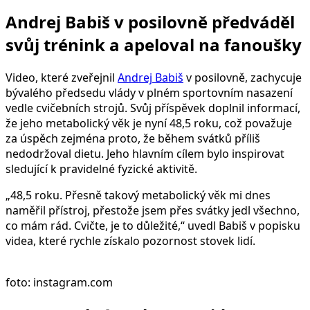
Andrej Babiš v posilovně předváděl
svůj trénink a apeloval na fanoušky
Video, které zveřejnil
Andrej Babiš
v posilovně, zachycuje
bývalého předsedu vlády v plném sportovním nasazení
vedle cvičebních strojů. Svůj příspěvek doplnil informací,
že jeho metabolický věk je nyní 48,5 roku, což považuje
za úspěch zejména proto, že během svátků příliš
nedodržoval dietu. Jeho hlavním cílem bylo inspirovat
sledující k pravidelné fyzické aktivitě.
„48,5 roku. Přesně takový metabolický věk mi dnes
naměřil přístroj, přestože jsem přes svátky jedl všechno,
co mám rád. Cvičte, je to důležité,“ uvedl Babiš v popisku
videa, které rychle získalo pozornost stovek lidí.
foto: instagram.com