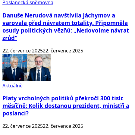
Poslanecká sněmovna
Danuše Nerudová navštívila Jáchymov a
varovala před návratem totality. Připomněla
osudy politických vězňů: „Nedovolme návrat
zrůd“
22. července 2025
22. července 2025
Aktuálně
Platy vrcholných politiků překročí 300 tisíc
měsíčně: Kolik dostanou prezident, ministři a
poslanci?
22. července 2025
22. července 2025