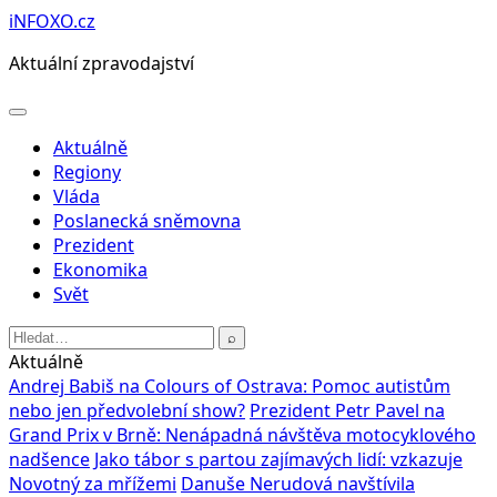
Přeskočit
iNFOXO.cz
na
Aktuální zpravodajství
obsah
Otevřít
menu
Aktuálně
Regiony
Vláda
Poslanecká sněmovna
Prezident
Ekonomika
Svět
Hledat:
⌕
Aktuálně
Andrej Babiš na Colours of Ostrava: Pomoc autistům
nebo jen předvolební show?
Prezident Petr Pavel na
Grand Prix v Brně: Nenápadná návštěva motocyklového
nadšence
Jako tábor s partou zajímavých lidí: vzkazuje
Novotný za mřížemi
Danuše Nerudová navštívila