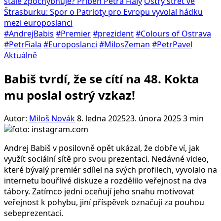
stále zpochybňuje? Příběh Petra Fialy
Ostrý střet ve
Štrasburku: Spor o Patrioty pro Evropu vyvolal hádku
mezi europoslanci
#AndrejBabis
#Premier
#prezident
#Colours of Ostrava
#PetrFiala
#Europoslanci
#MilosZeman
#PetrPavel
Aktuálně
Babiš tvrdí, že se cítí na 48. Kokta
mu poslal ostrý vzkaz!
Autor:
Miloš Novák
8. ledna 2025
23. února 2025
3 min
Andrej Babiš v posilovně opět ukázal, že dobře ví, jak
využít sociální sítě pro svou prezentaci. Nedávné video,
které bývalý premiér sdílel na svých profilech, vyvolalo na
internetu bouřlivé diskuze a rozdělilo veřejnost na dva
tábory. Zatímco jedni oceňují jeho snahu motivovat
veřejnost k pohybu, jiní příspěvek označují za pouhou
sebeprezentaci.