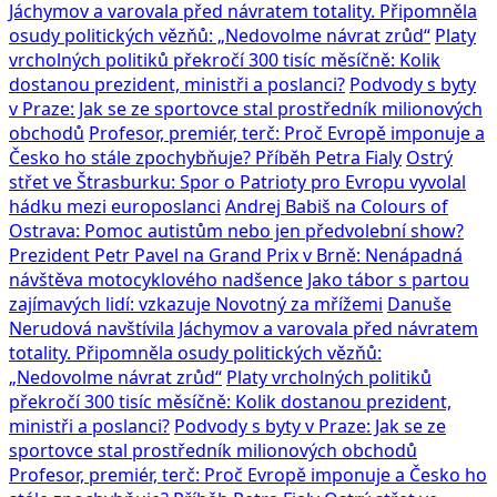
Jáchymov a varovala před návratem totality. Připomněla
osudy politických vězňů: „Nedovolme návrat zrůd“
Platy
vrcholných politiků překročí 300 tisíc měsíčně: Kolik
dostanou prezident, ministři a poslanci?
Podvody s byty
v Praze: Jak se ze sportovce stal prostředník milionových
obchodů
Profesor, premiér, terč: Proč Evropě imponuje a
Česko ho stále zpochybňuje? Příběh Petra Fialy
Ostrý
střet ve Štrasburku: Spor o Patrioty pro Evropu vyvolal
hádku mezi europoslanci
Andrej Babiš na Colours of
Ostrava: Pomoc autistům nebo jen předvolební show?
Prezident Petr Pavel na Grand Prix v Brně: Nenápadná
návštěva motocyklového nadšence
Jako tábor s partou
zajímavých lidí: vzkazuje Novotný za mřížemi
Danuše
Nerudová navštívila Jáchymov a varovala před návratem
totality. Připomněla osudy politických vězňů:
„Nedovolme návrat zrůd“
Platy vrcholných politiků
překročí 300 tisíc měsíčně: Kolik dostanou prezident,
ministři a poslanci?
Podvody s byty v Praze: Jak se ze
sportovce stal prostředník milionových obchodů
Profesor, premiér, terč: Proč Evropě imponuje a Česko ho