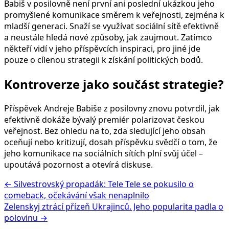
Babiš v posilovně není první ani poslední ukázkou jeho
promyšlené komunikace směrem k veřejnosti, zejména k
mladší generaci. Snaží se využívat sociální sítě efektivně
a neustále hledá nové způsoby, jak zaujmout. Zatímco
někteří vidí v jeho příspěvcích inspiraci, pro jiné jde
pouze o cílenou strategii k získání politických bodů.
Kontroverze jako součást strategie?
Příspěvek Andreje Babiše z posilovny znovu potvrdil, jak
efektivně dokáže bývalý premiér polarizovat českou
veřejnost. Bez ohledu na to, zda sledující jeho obsah
oceňují nebo kritizují, dosah příspěvku svědčí o tom, že
jeho komunikace na sociálních sítích plní svůj účel –
upoutává pozornost a otevírá diskuse.
← Silvestrovský propadák: Tele Tele se pokusilo o
comeback, očekávání však nenaplnilo
Zelenskyj ztrácí přízeň Ukrajinců. Jeho popularita padla o
polovinu →