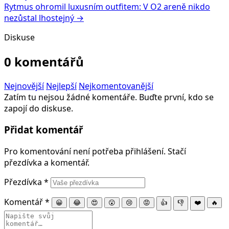
Rytmus ohromil luxusním outfitem: V O2 areně nikdo
nezůstal lhostejný →
Diskuse
0 komentářů
Nejnovější
Nejlepší
Nejkomentovanější
Zatím tu nejsou žádné komentáře. Buďte první, kdo se
zapojí do diskuse.
Přidat komentář
Pro komentování není potřeba přihlášení. Stačí
přezdívka a komentář.
Přezdívka
*
Komentář
*
😀
😂
😍
😮
😢
😡
👍
👎
❤️
🔥