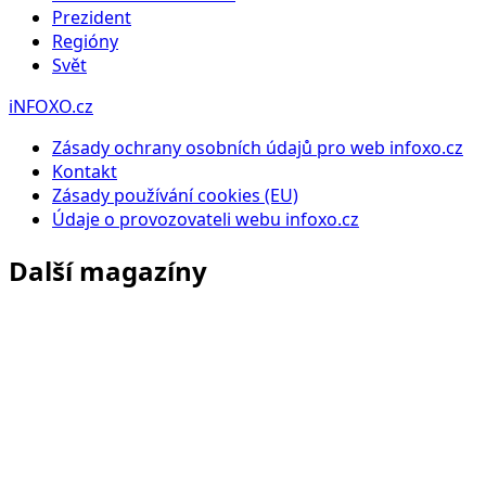
Prezident
Regióny
Svět
iNFOXO.cz
Zásady ochrany osobních údajů pro web infoxo.cz
Kontakt
Zásady používání cookies (EU)
Údaje o provozovateli webu infoxo.cz
Další magazíny
Infoxo.cz
Zpravodajství, politika, ekonomika a aktuální dění doma i
ve světě.
Azetfinance.cz
Finance, investice, ekonomika, trhy a peníze jednoduše.
Azetstyle.cz