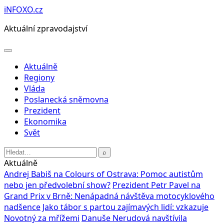
Přeskočit
iNFOXO.cz
na
Aktuální zpravodajství
obsah
Otevřít
menu
Aktuálně
Regiony
Vláda
Poslanecká sněmovna
Prezident
Ekonomika
Svět
Hledat:
⌕
Aktuálně
Andrej Babiš na Colours of Ostrava: Pomoc autistům
nebo jen předvolební show?
Prezident Petr Pavel na
Grand Prix v Brně: Nenápadná návštěva motocyklového
nadšence
Jako tábor s partou zajímavých lidí: vzkazuje
Novotný za mřížemi
Danuše Nerudová navštívila