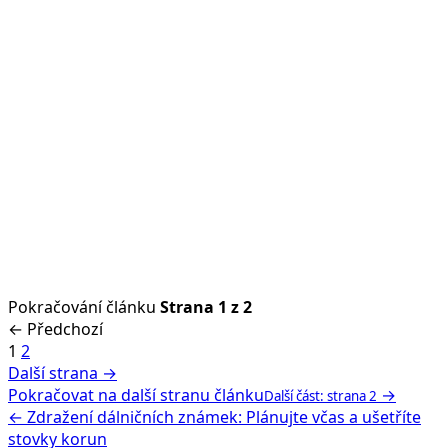
Pokračování článku
Strana 1 z 2
← Předchozí
1
2
Další strana →
Pokračovat na další stranu článku
→
Další část: strana 2
← Zdražení dálničních známek: Plánujte včas a ušetříte
stovky korun