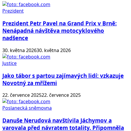
Prezident
Prezident Petr Pavel na Grand Prix v Brně:
Nenápadná návštěva motocyklového
nadšence
30. května 2026
30. května 2026
Justice
Jako tábor s partou zajímavých lidí: vzkazuje
Novotný za mřížemi
22. července 2025
22. července 2025
Poslanecká sněmovna
Danuše Nerudová navštívila Jáchymov a
varovala před návratem totality. Připomněla