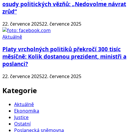
osudy politických vězňů: „Nedovolme návrat
zrůd“
22. července 2025
22. července 2025
Aktuálně
Platy vrcholných politiků překročí 300 tisíc
měsíčně: Kolik dostanou prezident, ministři a
poslanci?
22. července 2025
22. července 2025
Kategorie
Aktuálně
Ekonomika
Justice
Ostatní
Poslanecká sněmovna