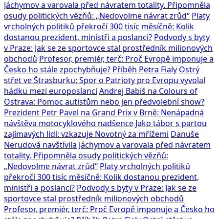
Jáchymov a varovala před návratem totality. Připomněla
osudy politických vězňů: „Nedovolme návrat zrůd“
Platy
vrcholných politiků překročí 300 tisíc měsíčně: Kolik
dostanou prezident, ministři a poslanci?
Podvody s byty
v Praze: Jak se ze sportovce stal prostředník milionových
obchodů
Profesor, premiér, terč: Proč Evropě imponuje a
Česko ho stále zpochybňuje? Příběh Petra Fialy
Ostrý
střet ve Štrasburku: Spor o Patrioty pro Evropu vyvolal
hádku mezi europoslanci
Andrej Babiš na Colours of
Ostrava: Pomoc autistům nebo jen předvolební show?
Prezident Petr Pavel na Grand Prix v Brně: Nenápadná
návštěva motocyklového nadšence
Jako tábor s partou
zajímavých lidí: vzkazuje Novotný za mřížemi
Danuše
Nerudová navštívila Jáchymov a varovala před návratem
totality. Připomněla osudy politických vězňů:
„Nedovolme návrat zrůd“
Platy vrcholných politiků
překročí 300 tisíc měsíčně: Kolik dostanou prezident,
ministři a poslanci?
Podvody s byty v Praze: Jak se ze
sportovce stal prostředník milionových obchodů
Profesor, premiér, terč: Proč Evropě imponuje a Česko ho