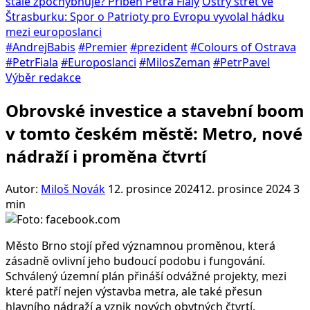
stále zpochybňuje? Příběh Petra Fialy
Ostrý střet ve
Štrasburku: Spor o Patrioty pro Evropu vyvolal hádku
mezi europoslanci
#AndrejBabis
#Premier
#prezident
#Colours of Ostrava
#PetrFiala
#Europoslanci
#MilosZeman
#PetrPavel
Výběr redakce
Obrovské investice a stavební boom
v tomto českém městě: Metro, nové
nádraží i proměna čtvrtí
Autor:
Miloš Novák
12. prosince 2024
12. prosince 2024
3
min
Město Brno stojí před významnou proměnou, která
zásadně ovlivní jeho budoucí podobu i fungování.
Schválený územní plán přináší odvážné projekty, mezi
které patří nejen výstavba metra, ale také přesun
hlavního nádraží a vznik nových obytných čtvrtí.