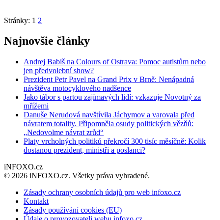
Stránky:
1
2
Najnovšie články
Andrej Babiš na Colours of Ostrava: Pomoc autistům nebo
jen předvolební show?
Prezident Petr Pavel na Grand Prix v Brně: Nenápadná
návštěva motocyklového nadšence
Jako tábor s partou zajímavých lidí: vzkazuje Novotný za
mřížemi
Danuše Nerudová navštívila Jáchymov a varovala před
návratem totality. Připomněla osudy politických vězňů:
„Nedovolme návrat zrůd“
Platy vrcholných politiků překročí 300 tisíc měsíčně: Kolik
dostanou prezident, ministři a poslanci?
iNFOXO.cz
© 2026 iNFOXO.cz. Všetky práva vyhradené.
Zásady ochrany osobních údajů pro web infoxo.cz
Kontakt
Zásady používání cookies (EU)
Údaje o provozovateli webu infoxo.cz