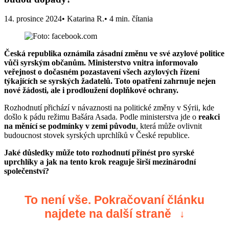
14. prosince 2024
• Katarina R.
• 4 min. čítania
Česká republika oznámila zásadní změnu ve své azylové politice
vůči syrským občanům. Ministerstvo vnitra informovalo
veřejnost o dočasném pozastavení všech azylových řízení
týkajících se syrských žadatelů. Toto opatření zahrnuje nejen
nové žádosti, ale i prodloužení doplňkové ochrany.
Rozhodnutí přichází v návaznosti na politické změny v Sýrii, kde
došlo k pádu režimu Bašára Asada. Podle ministerstva jde o
reakci
na měnící se podmínky v zemi původu
, která může ovlivnit
budoucnost stovek syrských uprchlíků v České republice.
Jaké důsledky může toto rozhodnutí přinést pro syrské
uprchlíky a jak na tento krok reaguje širší mezinárodní
společenství?
To není vše. Pokračovaní článku
najdete na další straně
↓