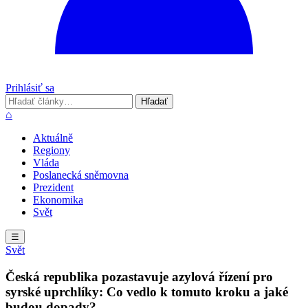
Prihlásiť sa
Hľadať
Hľadať
⌂
Aktuálně
Regiony
Vláda
Poslanecká sněmovna
Prezident
Ekonomika
Svět
☰
Svět
Česká republika pozastavuje azylová řízení pro
syrské uprchlíky: Co vedlo k tomuto kroku a jaké
budou dopady?