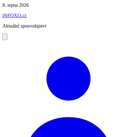
Preskočiť
8. srpna 2026
na
iNFOXO.cz
obsah
Aktuální zpravodajství