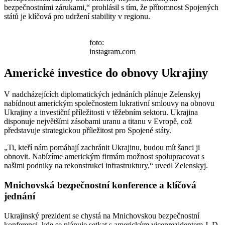
bezpečnostními zárukami,“ prohlásil s tím, že přítomnost Spojených
států je klíčová pro udržení stability v regionu.
foto:
instagram.com
Americké investice do obnovy Ukrajiny
V nadcházejících diplomatických jednáních plánuje Zelenskyj
nabídnout americkým společnostem lukrativní smlouvy na obnovu
Ukrajiny a investiční příležitosti v těžebním sektoru. Ukrajina
disponuje největšími zásobami uranu a titanu v Evropě, což
představuje strategickou příležitost pro Spojené státy.
„Ti, kteří nám pomáhají zachránit Ukrajinu, budou mít šanci ji
obnovit. Nabízíme americkým firmám možnost spolupracovat s
našimi podniky na rekonstrukci infrastruktury,“ uvedl Zelenskyj.
Mnichovská bezpečnostní konference a klíčová
jednání
Ukrajinský prezident se chystá na Mnichovskou bezpečnostní
konferenci, kde se plánuje setkat s americkým viceprezidentem J. D.