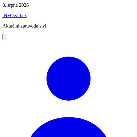
Preskočiť
8. srpna 2026
na
iNFOXO.cz
obsah
Aktuální zpravodajství