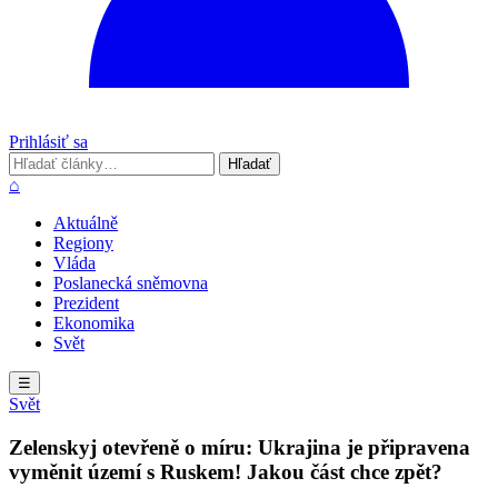
Prihlásiť sa
Hľadať
Hľadať
⌂
Aktuálně
Regiony
Vláda
Poslanecká sněmovna
Prezident
Ekonomika
Svět
☰
Svět
Zelenskyj otevřeně o míru: Ukrajina je připravena
vyměnit území s Ruskem! Jakou část chce zpět?