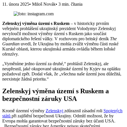
11. února 2025
• Miloš Novák
• 3 min. čítania
Zelenskyj výměna území s Ruskem
– v historicky prvním
veřejném prohlášení ukrajinský prezident Volodymyr Zelenskyj
nevyloučil možnost výměny území s Ruskem jako součást
diplomatického řešení války. V rozhovoru pro britský deník
The
Guardian
uvedl, že Ukrajina by mohla zvážit výměnu části ruské
Kurské oblasti, kterou ukrajinská armáda ovládla během loňské
ofenzívy.
„Vyměníme jedno území za druhé,“ prohlásil Zelenskyj, ale
neupřesnil, jaké okupované ukrajinské území by Kyjev na oplátku
požadoval zpět. Dodal však, že „všechna naše území jsou důležitá,
neexistuje žádná priorita.“
Zelenskyj výměna území s Ruskem a
bezpečnostní záruky USA
Kromě územní výměny
Zelenskyj
zdůraznil zásadní roli
Spojených
států
při zajištění bezpečnosti Ukrajiny. Odmítl možnost, že by
Evropa mohla garantovat bezpečnostní záruky bez účasti USA.
„Bezpečnostní záruky bez Ameriky nejsou skutečnými