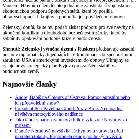
Vancem. Hlavním cílem těchto jednání je zajistit další vojenskou a
ekonomickou podporu Spojených států, která by posílila
obranyschopnost Ukrajiny a podpořila její poválečnou obnovu.
Zelenskyj doufá, že se mu podaří získat podporu pro své návrhy na
ukončení konfliktu a dlouhodobé bezpečnostní záruky, které by
zabránily opakování podobné krize v budoucnosti.
Shrnutí:
Zelenskyj výměna území s Ruskem
představuje zásadní
posun v diplomatických jednáních. V kombinaci s bezpečnostními
zárukami USA a americkými investicemi do obnovy Ukrajiny se
rýsuje nový strategický plán Kyjeva pro zajištění stability a
budoucnosti země.
Najnovšie články
Andrej Babiš na Colours of Ostrava: Pomoc autistům nebo
jen předvolební show?
Prezident Petr Pavel na Grand Prix v Brně: Nenápadná
návštěva motocyklového nadšence
Jako tábor s partou zajímavých lidí: vzkazuje Novotný za
mřížemi
Danuše Nerudová navštívila Jáchymov a varovala před
návratem totality. Připomněla osudy politických vězňů: