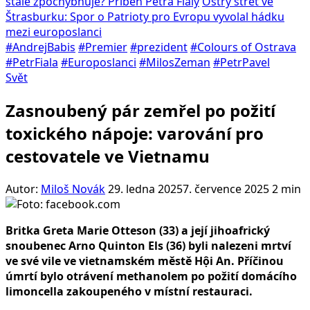
stále zpochybňuje? Příběh Petra Fialy
Ostrý střet ve
Štrasburku: Spor o Patrioty pro Evropu vyvolal hádku
mezi europoslanci
#AndrejBabis
#Premier
#prezident
#Colours of Ostrava
#PetrFiala
#Europoslanci
#MilosZeman
#PetrPavel
Svět
Zasnoubený pár zemřel po požití
toxického nápoje: varování pro
cestovatele ve Vietnamu
Autor:
Miloš Novák
29. ledna 2025
7. července 2025
2 min
Britka Greta Marie Otteson (33) a její jihoafrický
snoubenec Arno Quinton Els (36) byli nalezeni mrtví
ve své vile ve vietnamském městě Hội An. Příčinou
úmrtí bylo otrávení methanolem po požití domácího
limoncella zakoupeného v místní restauraci.