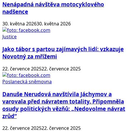
Nenápadná návštěva motocyklového
nadšence
30. května 2026
30. května 2026
Justice
Jako tábor s partou zajímavých lidí: vzkazuje
Novotný za mřížemi
22. července 2025
22. července 2025
Poslanecká sněmovna
Danuše Nerudová navštívila Jáchymov a
varovala před návratem totality. Připomněla
osudy politických vězňů: „Nedovolme návrat
zrůd“
22. července 2025
22. července 2025