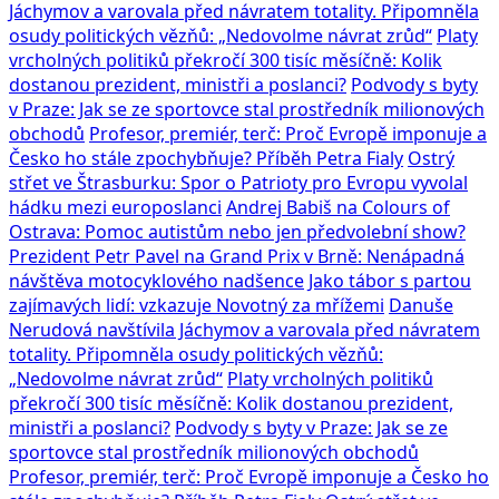
Jáchymov a varovala před návratem totality. Připomněla
osudy politických vězňů: „Nedovolme návrat zrůd“
Platy
vrcholných politiků překročí 300 tisíc měsíčně: Kolik
dostanou prezident, ministři a poslanci?
Podvody s byty
v Praze: Jak se ze sportovce stal prostředník milionových
obchodů
Profesor, premiér, terč: Proč Evropě imponuje a
Česko ho stále zpochybňuje? Příběh Petra Fialy
Ostrý
střet ve Štrasburku: Spor o Patrioty pro Evropu vyvolal
hádku mezi europoslanci
Andrej Babiš na Colours of
Ostrava: Pomoc autistům nebo jen předvolební show?
Prezident Petr Pavel na Grand Prix v Brně: Nenápadná
návštěva motocyklového nadšence
Jako tábor s partou
zajímavých lidí: vzkazuje Novotný za mřížemi
Danuše
Nerudová navštívila Jáchymov a varovala před návratem
totality. Připomněla osudy politických vězňů:
„Nedovolme návrat zrůd“
Platy vrcholných politiků
překročí 300 tisíc měsíčně: Kolik dostanou prezident,
ministři a poslanci?
Podvody s byty v Praze: Jak se ze
sportovce stal prostředník milionových obchodů
Profesor, premiér, terč: Proč Evropě imponuje a Česko ho