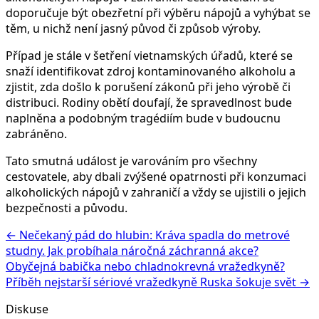
doporučuje být obezřetní při výběru nápojů a vyhýbat se
těm, u nichž není jasný původ či způsob výroby.
Případ je stále v šetření vietnamských úřadů, které se
snaží identifikovat zdroj kontaminovaného alkoholu a
zjistit, zda došlo k porušení zákonů při jeho výrobě či
distribuci. Rodiny obětí doufají, že spravedlnost bude
naplněna a podobným tragédiím bude v budoucnu
zabráněno.
Tato smutná událost je varováním pro všechny
cestovatele, aby dbali zvýšené opatrnosti při konzumaci
alkoholických nápojů v zahraničí a vždy se ujistili o jejich
bezpečnosti a původu.
← Nečekaný pád do hlubin: Kráva spadla do metrové
studny. Jak probíhala náročná záchranná akce?
Obyčejná babička nebo chladnokrevná vražedkyně?
Příběh nejstarší sériové vražedkyně Ruska šokuje svět →
Diskuse