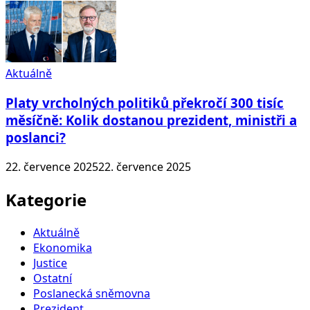
Aktuálně
Platy vrcholných politiků překročí 300 tisíc
měsíčně: Kolik dostanou prezident, ministři a
poslanci?
22. července 2025
22. července 2025
Kategorie
Aktuálně
Ekonomika
Justice
Ostatní
Poslanecká sněmovna
Prezident