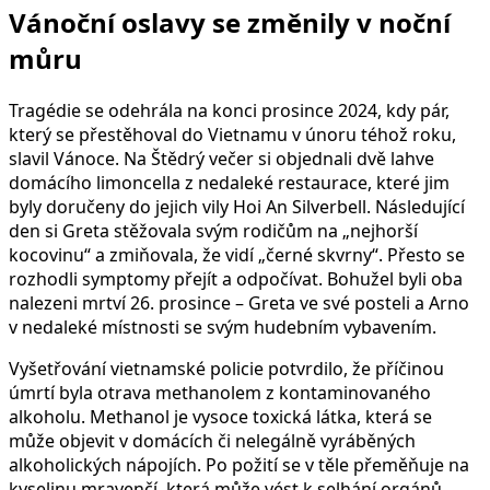
Vánoční oslavy se změnily v noční
můru
Tragédie se odehrála na konci prosince 2024, kdy pár,
který se přestěhoval do Vietnamu v únoru téhož roku,
slavil Vánoce. Na Štědrý večer si objednali dvě lahve
domácího limoncella z nedaleké restaurace, které jim
byly doručeny do jejich vily Hoi An Silverbell. Následující
den si Greta stěžovala svým rodičům na „nejhorší
kocovinu“ a zmiňovala, že vidí „černé skvrny“. Přesto se
rozhodli symptomy přejít a odpočívat. Bohužel byli oba
nalezeni mrtví 26. prosince – Greta ve své posteli a Arno
v nedaleké místnosti se svým hudebním vybavením.
Vyšetřování vietnamské policie potvrdilo, že příčinou
úmrtí byla otrava methanolem z kontaminovaného
alkoholu. Methanol je vysoce toxická látka, která se
může objevit v domácích či nelegálně vyráběných
alkoholických nápojích. Po požití se v těle přeměňuje na
kyselinu mravenčí, která může vést k selhání orgánů,