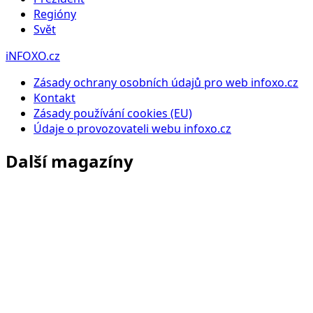
Regióny
Svět
iNFOXO.cz
Zásady ochrany osobních údajů pro web infoxo.cz
Kontakt
Zásady používání cookies (EU)
Údaje o provozovateli webu infoxo.cz
Další magazíny
Infoxo.cz
Zpravodajství, politika, ekonomika a aktuální dění doma i
ve světě.
Azetfinance.cz
Finance, investice, ekonomika, trhy a peníze jednoduše.
Azetstyle.cz
Styl, móda, krása, domácnost a inspirace pro ženy i