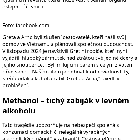
oslepnutí či smrti.
Foto: facebook.com
Greta a Arno byli zkušení cestovatelé, kteří našli svůj
domov ve Vietnamu a plánovali společnou budoucnost.
V listopadu 2024 je navštívili Gretini rodiče, kteří nyní
vyjádřili hluboký zármutek nad ztrátou své jediné dcery a
jejího snoubence. „Byli milujícím párem s celým životem
před sebou. Naším cílem je pohnat k odpovědnosti ty,
kteří dodali alkohol a zabili Gretu a Arna,“ uvedli v
prohlášení.
Methanol – tichý zabiják v levném
alkoholu
Tato tragédie upozorňuje na nebezpečí spojená s
konzumací domácích či nelegálně vyráběných
alkoholických nápojů v zahraničí. Cestovatelům se