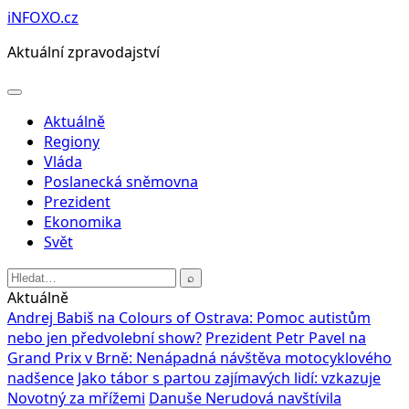
Přeskočit
iNFOXO.cz
na
Aktuální zpravodajství
obsah
Otevřít
menu
Aktuálně
Regiony
Vláda
Poslanecká sněmovna
Prezident
Ekonomika
Svět
Hledat:
⌕
Aktuálně
Andrej Babiš na Colours of Ostrava: Pomoc autistům
nebo jen předvolební show?
Prezident Petr Pavel na
Grand Prix v Brně: Nenápadná návštěva motocyklového
nadšence
Jako tábor s partou zajímavých lidí: vzkazuje
Novotný za mřížemi
Danuše Nerudová navštívila