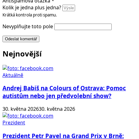
Antispamová otázka
*
Kolik je jedna plus jedna?
Krátká kontrola proti spamu.
Nevyplňujte toto pole
Odeslat komentář
Nejnovější
Aktuálně
Andrej Babiš na Colours of Ostrava: Pomoc
autistům nebo jen předvolební show?
30. května 2026
30. května 2026
Prezident
Prezident Petr Pavel na Grand Prix v Brně: