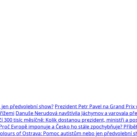
 jen předvolební show?
Prezident Petr Pavel na Grand Pri
mřížemi
Danuše Nerudová navštívila Jáchymov a varovala před
í 300 tisíc měsíčně: Kolik dostanou prezident, ministři a po
: Proč Evropě imponuje a Česko ho stále zpochybňuje? Příběh
Colours of Ostrava: Pomoc autistům nebo jen předvolební 