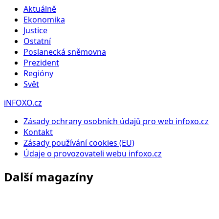
Aktuálně
Ekonomika
Justice
Ostatní
Poslanecká sněmovna
Prezident
Regióny
Svět
iNFOXO.cz
Zásady ochrany osobních údajů pro web infoxo.cz
Kontakt
Zásady používání cookies (EU)
Údaje o provozovateli webu infoxo.cz
Další magazíny
Infoxo.cz
Zpravodajství, politika, ekonomika a aktuální dění doma i v