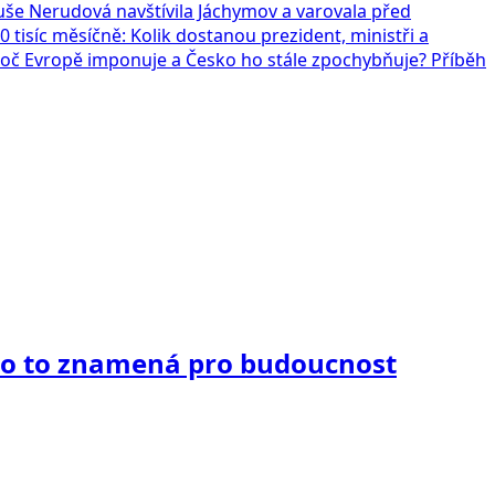
še Nerudová navštívila Jáchymov a varovala před
0 tisíc měsíčně: Kolik dostanou prezident, ministři a
Proč Evropě imponuje a Česko ho stále zpochybňuje? Příběh
 Co to znamená pro budoucnost