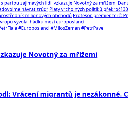
 s partou zajímavých lidí: vzkazuje Novotný za mřížemi
Danu
Nedovolme návrat zrůd“
Platy vrcholných politiků překročí 30
l prostředník milionových obchodů
Profesor, premiér, terč: 
 Evropu vyvolal hádku mezi europoslanci
etrFiala
#Europoslanci
#MilosZeman
#PetrPavel
 vzkazuje Novotný za mřížemi
hodl: Vrácení migrantů je nezákonné.