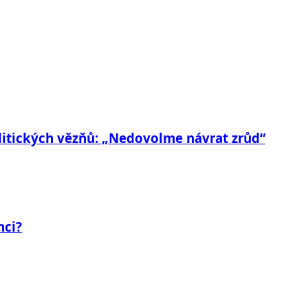
litických vězňů: „Nedovolme návrat zrůd“
nci?