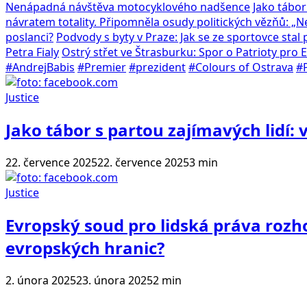
Nenápadná návštěva motocyklového nadšence
Jako tábor
návratem totality. Připomněla osudy politických vězňů: „
poslanci?
Podvody s byty v Praze: Jak se ze sportovce sta
Petra Fialy
Ostrý střet ve Štrasburku: Spor o Patrioty pro
#AndrejBabis
#Premier
#prezident
#Colours of Ostrava
#P
Justice
Jako tábor s partou zajímavých lidí:
22. července 2025
22. července 2025
3 min
Justice
Evropský soud pro lidská práva roz
evropských hranic?
2. února 2025
23. února 2025
2 min