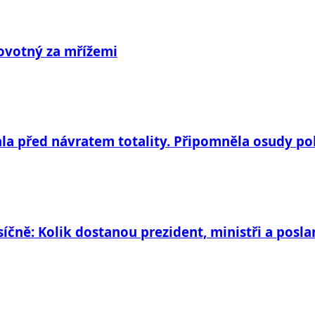
Novotný za mřížemi
la před návratem totality. Připomněla osudy po
síčně: Kolik dostanou prezident, ministři a posla