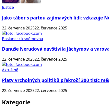
Justice
Jako tábor s partou zajímavých lidí: vzkazuje 
22. července 2025
22. července 2025
Poslanecká sněmovna
Danuše Nerudová navštívila Jáchymov a varova
22. července 2025
22. července 2025
Aktuálně
Platy vrcholných politiků překročí 300 tisíc mě
22. července 2025
22. července 2025
Kategorie