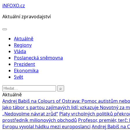
Přeskočit
iNFOXO.cz
na
Aktuální zpravodajství
obsah
Otevřít
menu
Aktuálně
Regiony
Vláda
Poslanecká sněmovna
Prezident
Ekonomika
Svět
Hledat:
⌕
Aktuálně
Andrej Babiš na Colours of Ostrava: Pomoc autistům nebo
Jako tábor s partou zajímavých lidí: vzkazuje Novotný za 
„Nedovolme návrat zrůd“
Platy vrcholných politiků překroč
prostředník milionových obchodů
Profesor, premiér, terč
Evropu vyvolal hádku mezi europoslanci
Andrej Babiš na 