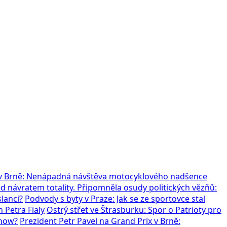
x v Brně: Nenápadná návštěva motocyklového nadšence
 návratem totality. Připomněla osudy politických vězňů:
slanci?
Podvody s byty v Praze: Jak se ze sportovce stal
 Petra Fialy
Ostrý střet ve Štrasburku: Spor o Patrioty pro
show?
Prezident Petr Pavel na Grand Prix v Brně: