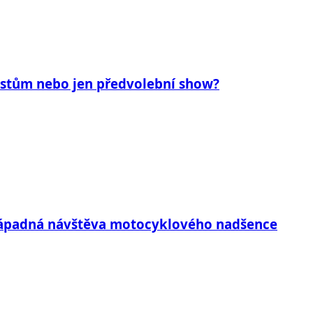
tistům nebo jen předvolební show?
enápadná návštěva motocyklového nadšence