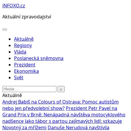
Přeskočit
iNFOXO.cz
na
Aktuální zpravodajství
obsah
Otevřít
menu
Aktuálně
Regiony
Vláda
Poslanecká sněmovna
Prezident
Ekonomika
Svět
Hledat:
⌕
Aktuálně
Andrej Babiš na Colours of Ostrava: Pomoc autistům
nebo jen předvolební show?
Prezident Petr Pavel na
Grand Prix v Brně: Nenápadná návštěva motocyklového
nadšence
Jako tábor s partou zajímavých lidí: vzkazuje
Novotný za mřížemi
Danuše Nerudová navštívila