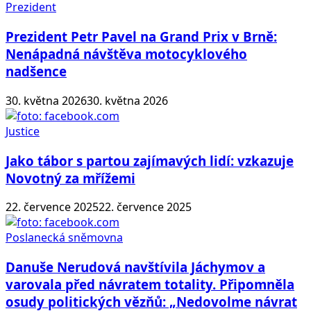
Prezident
Prezident Petr Pavel na Grand Prix v Brně:
Nenápadná návštěva motocyklového
nadšence
30. května 2026
30. května 2026
Justice
Jako tábor s partou zajímavých lidí: vzkazuje
Novotný za mřížemi
22. července 2025
22. července 2025
Poslanecká sněmovna
Danuše Nerudová navštívila Jáchymov a
varovala před návratem totality. Připomněla
osudy politických vězňů: „Nedovolme návrat