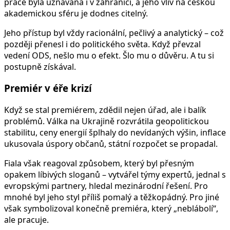
práce byla uznávána i v zahraničí, a jeho vliv na českou
akademickou sféru je dodnes citelný.
Jeho přístup byl vždy racionální, pečlivý a analytický – což
později přenesl i do politického světa. Když převzal
vedení ODS, nešlo mu o efekt. Šlo mu o důvěru. A tu si
postupně získával.
Premiér v éře krizí
Když se stal premiérem, zdědil nejen úřad, ale i balík
problémů. Válka na Ukrajině rozvrátila geopolitickou
stabilitu, ceny energií šplhaly do nevídaných výšin, inflace
ukusovala úspory občanů, státní rozpočet se propadal.
Fiala však reagoval způsobem, který byl přesným
opakem líbivých sloganů – vytvářel týmy expertů, jednal s
evropskými partnery, hledal mezinárodní řešení. Pro
mnohé byl jeho styl příliš pomalý a těžkopádný. Pro jiné
však symbolizoval konečně premiéra, který „neblábolí“,
ale pracuje.