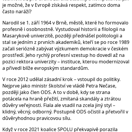
je možné, že v Evropě získává respekt, zatímco doma
často naráží?
Narodil se 1. září 1964 v Brně, městě, které ho formovalo
profesně i osobnostně. Vystudoval historii a filologii na
Masarykově univerzitě, později přednášel politologii a
stal se jedním z prvních akademiků, kteří se po roce 1989
začali seriózně zabývat výzkumem demokracie v českém
prostředí. Jeho rychlý profesní vzestup ho dovedl až na
pozici rektora univerzity – instituce, kterou modernizoval
a přivedl blíže evropským standardům.
V roce 2012 udělal zásadní krok – vstoupil do politiky.
Nejprve jako ministr školství ve vládě Petra Nečase,
později jako člen ODS. A to v době, kdy se strana
potácela na hraně přežití, zmítaná skandály a ztrátou
důvěry veřejnosti. Fiala ale vsadil na zcela jiný styl –
klidný, věcný, odborný. Postupně ODS očistil a přetvořil v
důvěryhodnou pravicovou sílu.
Když v roce 2021 koalice SPOLU překvapivě porazila