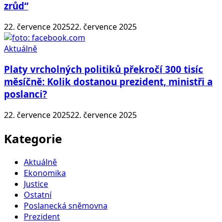
zrůd“
22. července 2025
22. července 2025
Aktuálně
Platy vrcholných politiků překročí 300 tisíc
měsíčně: Kolik dostanou prezident, ministři a
poslanci?
22. července 2025
22. července 2025
Kategorie
Aktuálně
Ekonomika
Justice
Ostatní
Poslanecká sněmovna
Prezident