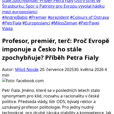
stále zpochybňuje? Příběh Petra Fialy
Ostrý střet ve
Štrasburku: Spor o Patrioty pro Evropu vyvolal hádku
mezi europoslanci
#AndrejBabis
#Premier
#prezident
#Colours of Ostrava
#PetrFiala
#Europoslanci
#MilosZeman
#PetrPavel
Vláda
Profesor, premiér, terč: Proč Evropě
imponuje a Česko ho stále
zpochybňuje? Příběh Petra Fialy
Autor:
Miloš Novák
20. července 2025
30. května 2026
4
min
Petr Fiala. Jméno, které se v posledních letech stalo
synonymem pro klid, rozvahu a racionalitu v české
politice. Předseda vlády, lídr ODS, bývalý rektor a
uznávaný profesor politologie. Pro jedny nudný
technokrat, pro druhé záruka stability a kompetence. Jak