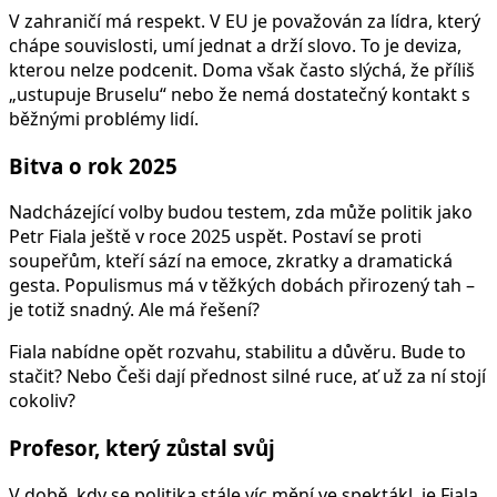
V zahraničí má respekt. V EU je považován za lídra, který
chápe souvislosti, umí jednat a drží slovo. To je deviza,
kterou nelze podcenit. Doma však často slýchá, že příliš
„ustupuje Bruselu“ nebo že nemá dostatečný kontakt s
běžnými problémy lidí.
Bitva o rok 2025
Nadcházející volby budou testem, zda může politik jako
Petr Fiala ještě v roce 2025 uspět. Postaví se proti
soupeřům, kteří sází na emoce, zkratky a dramatická
gesta. Populismus má v těžkých dobách přirozený tah –
je totiž snadný. Ale má řešení?
Fiala nabídne opět rozvahu, stabilitu a důvěru. Bude to
stačit? Nebo Češi dají přednost silné ruce, ať už za ní stojí
cokoliv?
Profesor, který zůstal svůj
V době, kdy se politika stále víc mění ve spektákl, je Fiala