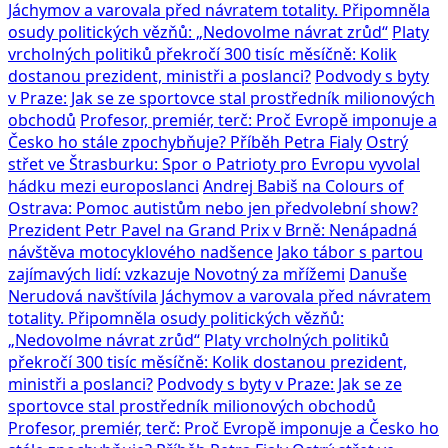
Jáchymov a varovala před návratem totality. Připomněla
osudy politických vězňů: „Nedovolme návrat zrůd“
Platy
vrcholných politiků překročí 300 tisíc měsíčně: Kolik
dostanou prezident, ministři a poslanci?
Podvody s byty
v Praze: Jak se ze sportovce stal prostředník milionových
obchodů
Profesor, premiér, terč: Proč Evropě imponuje a
Česko ho stále zpochybňuje? Příběh Petra Fialy
Ostrý
střet ve Štrasburku: Spor o Patrioty pro Evropu vyvolal
hádku mezi europoslanci
Andrej Babiš na Colours of
Ostrava: Pomoc autistům nebo jen předvolební show?
Prezident Petr Pavel na Grand Prix v Brně: Nenápadná
návštěva motocyklového nadšence
Jako tábor s partou
zajímavých lidí: vzkazuje Novotný za mřížemi
Danuše
Nerudová navštívila Jáchymov a varovala před návratem
totality. Připomněla osudy politických vězňů:
„Nedovolme návrat zrůd“
Platy vrcholných politiků
překročí 300 tisíc měsíčně: Kolik dostanou prezident,
ministři a poslanci?
Podvody s byty v Praze: Jak se ze
sportovce stal prostředník milionových obchodů
Profesor, premiér, terč: Proč Evropě imponuje a Česko ho