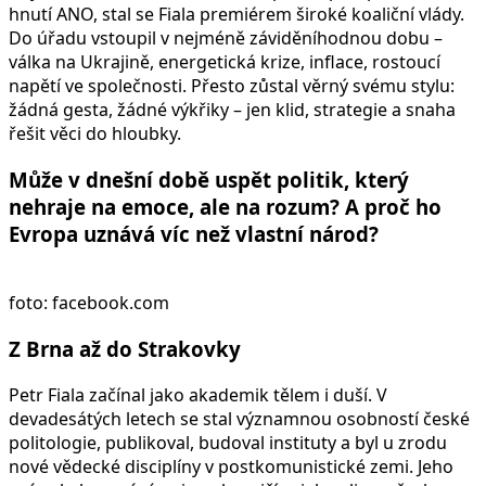
hnutí ANO, stal se Fiala premiérem široké koaliční vlády.
Do úřadu vstoupil v nejméně záviděníhodnou dobu –
válka na Ukrajině, energetická krize, inflace, rostoucí
napětí ve společnosti. Přesto zůstal věrný svému stylu:
žádná gesta, žádné výkřiky – jen klid, strategie a snaha
řešit věci do hloubky.
Může v dnešní době uspět politik, který
nehraje na emoce, ale na rozum? A proč ho
Evropa uznává víc než vlastní národ?
foto: facebook.com
Z Brna až do Strakovky
Petr Fiala začínal jako akademik tělem i duší. V
devadesátých letech se stal významnou osobností české
politologie, publikoval, budoval instituty a byl u zrodu
nové vědecké disciplíny v postkomunistické zemi. Jeho