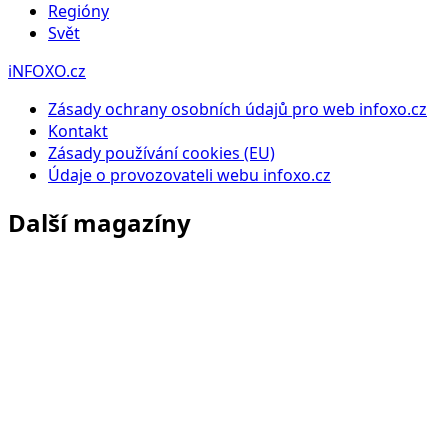
Regióny
Svět
iNFOXO.cz
Zásady ochrany osobních údajů pro web infoxo.cz
Kontakt
Zásady používání cookies (EU)
Údaje o provozovateli webu infoxo.cz
Další magazíny
Infoxo.cz
Zpravodajství, politika, ekonomika a aktuální dění doma i
ve světě.
Azetfinance.cz
Finance, investice, ekonomika, trhy a peníze jednoduše.
Azetstyle.cz
Styl, móda, krása, domácnost a inspirace pro ženy i