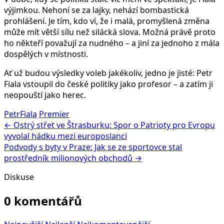
výjimkou. Nehoní se za lajky, nehází bombastická
prohlášení. Je tím, kdo ví, že i malá, promyšlená změna
může mít větší sílu než silácká slova. Možná právě proto
ho někteří považují za nudného – a jiní za jednoho z mála
dospělých v místnosti.
Ať už budou výsledky voleb jakékoliv, jedno je jisté: Petr
Fiala vstoupil do české politiky jako profesor – a zatím ji
neopouští jako herec.
PetrFiala
Premier
← Ostrý střet ve Štrasburku: Spor o Patrioty pro Evropu
vyvolal hádku mezi europoslanci
Podvody s byty v Praze: Jak se ze sportovce stal
prostředník milionových obchodů →
Diskuse
0 komentářů