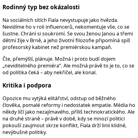
Rodinný typ bez okázalosti
Na sociálních sítích Fiala nevystupuje jako hvězda.
Nevidíme ho v roli influencerů, nekomentuje vše, co se
šustne. Chrání si soukromí. Se svou ženou Janou a třemi
dětmi žije v Brně, a jeho životní filozofie připomíná spíš
profesorský kabinet než premiérskou kampaň.
Čte, přemýšlí, plánuje. Možná i proto budí dojem
„neviditelného premiéra“. Ale možná právě to je to, co se
od politika čeká – aby nekřičel, ale konal.
Kritika i podpora
Opozice mu vytýká elitářství, odstup od běžného
člověka, pomalé reformy i nedostatek empatie. Média ho
někdy líčí jako nezajímavého, příliš technokratického. Ale
na druhé straně – právě v době, kdy se mnozí politici
pokouší zaujmout skrze konflikt, Fiala drží linii klidné,
nevýbušné politiky.