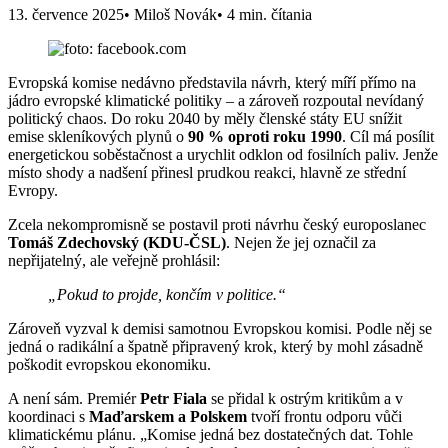
13. července 2025
• Miloš Novák
• 4 min. čítania
Evropská komise nedávno představila návrh, který míří přímo na
jádro evropské klimatické politiky – a zároveň rozpoutal nevídaný
politický chaos. Do roku 2040 by měly členské státy EU snížit
emise skleníkových plynů o
90 % oproti roku 1990
. Cíl má posílit
energetickou soběstačnost a urychlit odklon od fosilních paliv. Jenže
místo shody a nadšení přinesl prudkou reakci, hlavně ze střední
Evropy.
Zcela nekompromisně se postavil proti návrhu český europoslanec
Tomáš Zdechovský (KDU-ČSL)
. Nejen že jej označil za
nepřijatelný, ale veřejně prohlásil:
„Pokud to projde, končím v politice.“
Zároveň vyzval k demisi samotnou Evropskou komisi. Podle něj se
jedná o radikální a špatně připravený krok, který by mohl zásadně
poškodit evropskou ekonomiku.
A není sám. Premiér
Petr Fiala
se přidal k ostrým kritikům a v
koordinaci s
Maďarskem a Polskem
tvoří frontu odporu vůči
klimatickému plánu. „Komise jedná bez dostatečných dat. Tohle