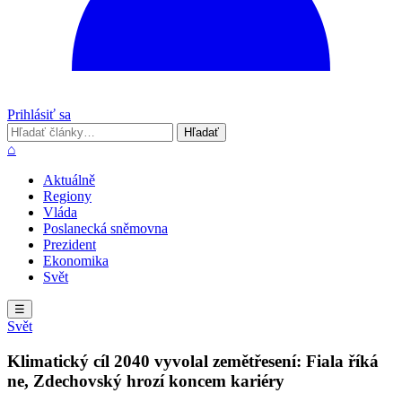
Prihlásiť sa
Hľadať
Hľadať
⌂
Aktuálně
Regiony
Vláda
Poslanecká sněmovna
Prezident
Ekonomika
Svět
☰
Svět
Klimatický cíl 2040 vyvolal zemětřesení: Fiala říká
ne, Zdechovský hrozí koncem kariéry