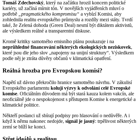
Tomáš Zdechovský
, který na začátku hrozil koncem politické
kariéry, už začíná mírnit tón. V novějších vyjádřeních mluví o
potřebě
„pragmatického kompromisu“
a vybízí Komisi, aby
zohlednila realitu evropského průmyslu a rozdíly mezi státy. Tvrdí
také, že Zelená dohoda (Green Deal) nesmí být diktátem aktivistů,
ale výsledkem reálné a transparentní diskuse.
Kromě kritiky samotného emisního plánu poukazuje i na
neprůhledné financování některých ekologických neziskovek
,
které jsou dle jeho slov „napojeny na unijní struktury“. Výsledkem
podle něj je ztráta důvěry občanů v klimatická opatření.
Reálná hrozba pro Evropskou komisi?
Napětí už dávno překročilo hranice samotného návrhu. V zákulisí
Evropského parlamentu
kolují výzvy k odvolání celé Evropské
komise
. Oficiálním důvodem má být stará kauza kolem vakcín, ale
neoficiálně jde o nespokojenost s přístupem Komise k energetické a
klimatické politice.
Někteří poslanci už sbírají podpisy pro hlasování o nedůvěře. A i
když k němu nakonec nedojde,
signál je jasný
: trpělivost některých
zemí se blíží ke konci.
Střet ideálů s realitou