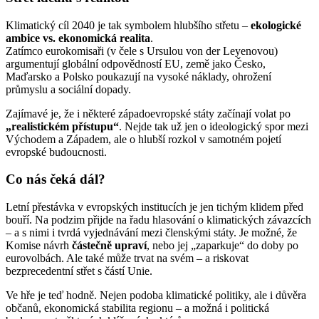
Klimatický cíl 2040 je tak symbolem hlubšího střetu –
ekologické
ambice vs. ekonomická realita
.
Zatímco eurokomisaři (v čele s Ursulou von der Leyenovou)
argumentují globální odpovědností EU, země jako Česko,
Maďarsko a Polsko poukazují na vysoké náklady, ohrožení
průmyslu a sociální dopady.
Zajímavé je, že i některé západoevropské státy začínají volat po
„realistickém přístupu“
. Nejde tak už jen o ideologický spor mezi
Východem a Západem, ale o hlubší rozkol v samotném pojetí
evropské budoucnosti.
Co nás čeká dál?
Letní přestávka v evropských institucích je jen tichým klidem před
bouří. Na podzim přijde na řadu hlasování o klimatických závazcích
– a s nimi i tvrdá vyjednávání mezi členskými státy. Je možné, že
Komise návrh
částečně upraví
, nebo jej „zaparkuje“ do doby po
eurovolbách. Ale také může trvat na svém – a riskovat
bezprecedentní střet s částí Unie.
Ve hře je teď hodně. Nejen podoba klimatické politiky, ale i důvěra
občanů, ekonomická stabilita regionu – a možná i politická