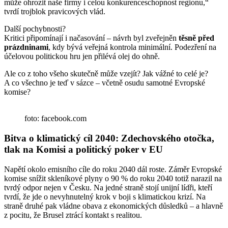
může ohrozit naše firmy i celou konkurenceschopnost regionu,“
tvrdí trojblok pravicových vlád.
Další pochybnosti?
Kritici připomínají i načasování – návrh byl zveřejněn
těsně před
prázdninami
, kdy bývá veřejná kontrola minimální. Podezření na
účelovou politickou hru jen přilévá olej do ohně.
Ale co z toho všeho skutečně může vzejít? Jak vážné to celé je?
A co všechno je teď v sázce – včetně osudu samotné Evropské
komise?
foto: facebook.com
Bitva o klimatický cíl 2040: Zdechovského otočka,
tlak na Komisi a politický poker v EU
Napětí okolo emisního cíle do roku 2040 dál roste. Záměr Evropské
komise snížit skleníkové plyny o 90 % do roku 2040 totiž narazil na
tvrdý odpor nejen v Česku. Na jedné straně stojí unijní lídři, kteří
tvrdí, že jde o nevyhnutelný krok v boji s klimatickou krizí. Na
straně druhé pak vládne obava z ekonomických důsledků – a hlavně
z pocitu, že Brusel ztrácí kontakt s realitou.