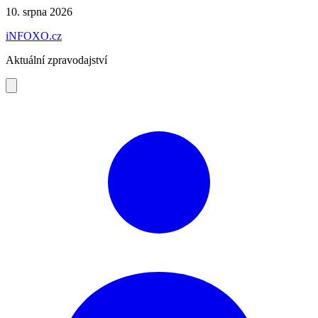
Preskočiť
10. srpna 2026
na
iNFOXO.cz
obsah
Aktuální zpravodajství