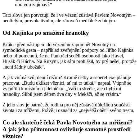
opravdu zajímaví.“
Tato slova jen potvrzují, že i ve vězení zůstává Pavlem Novotným –
neotřelým, provokativním, ale zároveň mediálně zdatným.
Od Kajínka po smažené hranolky
Krátce před nástupem do vězení nezapomněl Novotný na
symbolická gesta – například zveřejnění podpory od Jiřího Kajínka
nebo připomenutí, že na Pankráci seděli osobnosti jako Havel,
Husák či Hácha. Na Ruzyni, jak sám prohlásil, by prý nešel, protože
„není žádný ubožák“.
A jak vnímá svůj denní režim? Kromě četby a sebereflexe plánuje
pracovat. „Budu uklízet věznici, ať mi to utíká,“ napsal. Vtipně se
vyjádřil i k místnímu jídelníčku: „Vaří tu skvěle, ale chybí mi
hranolky. Slíbil jsem dětem dva dny v Mekáči, až se vrátím.“
Z jeho slov je patrné, že rodina pro něj zůstává důležitou součástí
života i za mřížemi. Právě ji označil za „největší oběť“ svého trestu.
Co ale skutečně čeká Pavla Novotného za mřížemi?
A jak jeho přítomnost ovlivňuje samotné prostředí
věznice?