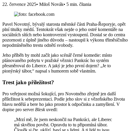
22. července 2025
• Miloš Novák
• 5 min. čítania
Pavel Novotný, bývalý starosta městské části Praha-Řeporyje, opět
plní titulky médií. Tentokrát však nejde o jeho ostré komentáře na
sociálních sítích nebo kontroverzní vystoupení. Dostal se do centra
pozornosti z úplně jiného důvodu – nastoupil k výkonu tříměsíčního
nepodmíněného trestu odnětí svobody.
Jeho příběh by mohl začít jako scénář černé komedie: místo
plánovaného pobytu v pražské věznici Pankrác ho systém
přesměroval do Liberce. A jaký je jeho první dojem? „Je to
pionýrský tábor,“ napsal s humorem sobě vlastním.
Trest jako příležitost?
Pro veřejnost možná šokující, pro Novotného zřejmě jen další
příležitost k sebeprezentaci. Podle jeho slov si z vězeňského života
hlavu nedělá a bere ho jako prostor k odpočinku a zamyšlení. V
dopise pro server
Blesk
uvedl:
„Mrzí mě, že jsem neskončil na Pankráci, ale Liberec
má skvělou pověst. Opravdu to tu připomíná tábor.
Člověk si čte, uklízí, baví se s lidmi. A ti lidé tu jsou