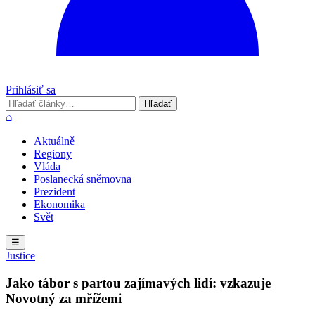
Prihlásiť sa
Hľadať
Hľadať
⌂
Aktuálně
Regiony
Vláda
Poslanecká sněmovna
Prezident
Ekonomika
Svět
☰
Justice
Jako tábor s partou zajímavých lidí: vzkazuje
Novotný za mřížemi