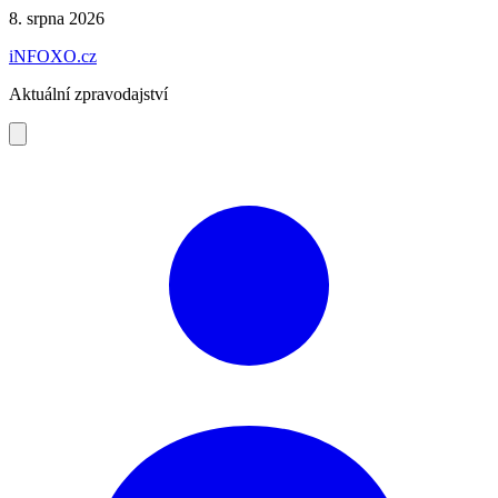
Preskočiť
8. srpna 2026
na
iNFOXO.cz
obsah
Aktuální zpravodajství