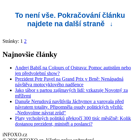
To není vše. Pokračování článku
najdete na další straně
↓
Stránky:
1
2
Najnovšie články
Andrej Babiš na Colours of Ostrava: Pomoc autistům nebo
jen předvolební show?
Prezident Petr Pavel na Grand Prix v Brně: Nenápadná
návštěva motocyklového nadšence
Jako tábor s partou zajímavých lidí: vzkazuje Novotný za
mřížemi
Danuše Nerudová navštívila Jáchymov a varovala před
návratem totality. Připomněla osudy politických vězňů:
„Nedovolme návrat zrůd“
Platy vrcholných politiků překročí 300 tisíc měsíčně: Kolik
dostanou prezident, ministři a poslanci?
iNFOXO.cz