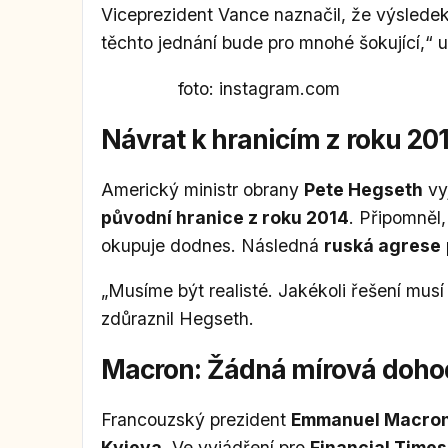
Viceprezident Vance naznačil, že výslede
těchto jednání bude pro mnohé šokující,“ 
foto: instagram.com
Návrat k hranicím z roku 201
Americký ministr obrany
Pete Hegseth
vy
původní hranice z roku 2014
. Připomněl
okupuje dodnes. Následná
ruská agrese
„Musíme být realisté. Jakékoli řešení musí r
zdůraznil Hegseth.
Macron: Žádná mírová dohoda
Francouzský prezident
Emmanuel Macro
Kyjeva
. Ve vyjádření pro
Financial Times