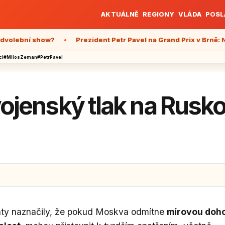
AKTUÁLNĚ
REGIONY
VLÁDA
POSL
í show?
Prezident Petr Pavel na Grand Prix v Brně: Nenáp
ci
#MilosZeman
#PetrPavel
ojenský tlak na Rusko
táty naznačily, že pokud Moskva odmítne
mírovou doh