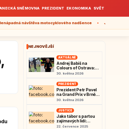
ANECKÁ SNĚMOVNA
PREZIDENT
EKONOMIKA
SVĚT
adná návštěva motocyklového nadšence
Jako tábor s partou z
NEJNOVĚJŠÍ
,
AKTUÁLNĚ
Andrej Babiš na
Colours of Ostrava:
Pomoc autistům
30. května 2026
nebo jen předvolební
show?
PREZIDENT
Prezident Petr Pavel
na Grand Prix v Brně:
Nenápadná návštěva
30. května 2026
motocyklového
nadšence
JUSTICE
Jako tábor s partou
odu
zajímavých lidí:
vzkazuje Novotný za
22. července 2025