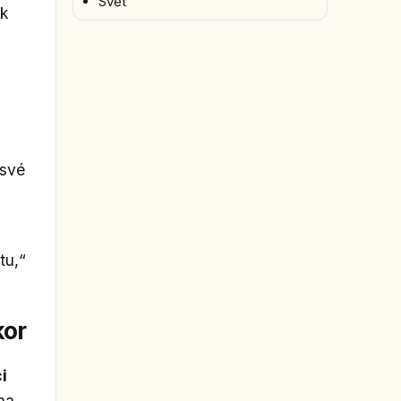
Svět
ek
 své
tu,“
kor
i
na