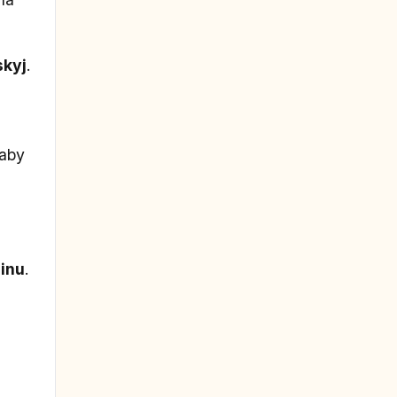
skyj
.
 aby
jinu
.