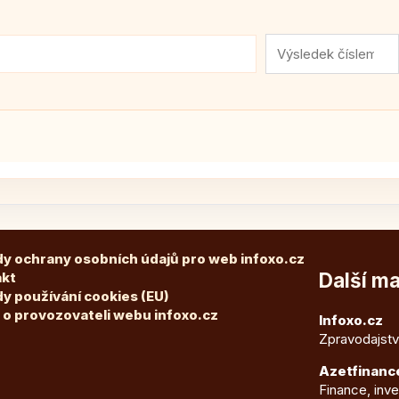
y ochrany osobních údajů pro web infoxo.cz
Další m
akt
y používání cookies (EU)
 o provozovateli webu infoxo.cz
Infoxo.cz
Zpravodajství
Azetfinanc
Finance, inv