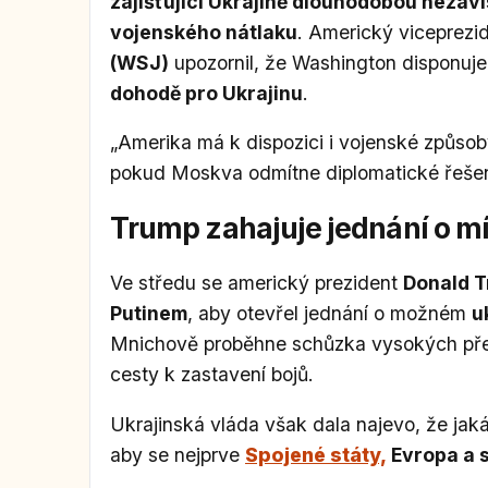
zajišťující Ukrajině dlouhodobou nezávi
vojenského nátlaku
. Americký viceprezi
(WSJ)
upozornil, že Washington disponuje 
dohodě pro Ukrajinu
.
„Amerika má k dispozici i vojenské způsoby,
pokud Moskva odmítne diplomatické řešen
Trump zahajuje jednání o m
Ve středu se americký prezident
Donald 
Putinem
, aby otevřel jednání o možném
u
Mnichově proběhne schůzka vysokých pře
cesty k zastavení bojů.
Ukrajinská vláda však dala najevo, že jaká
aby se nejprve
Spojené státy,
Evropa a 