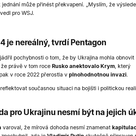
k jednání může přinést překvapení. „Myslím, že výsled
uvedl pro WSJ.
4 je nereálný, tvrdí Pentagon
jádřil pochybnosti o tom, že by Ukrajina mohla obnovit
, že právě v tom roce
Rusko anektovalo Krym
, který
pak v roce 2022 přerostla v
plnohodnotnou invazi
.
eflektovat současnou situaci na bojišti i politickou reali
 pro Ukrajinu nesmí být na jejich ú
n
varoval, že mírová dohoda nesmí znamenat
kapitulac
zpochybnil, zda je
Vladimir Putin
skutečně připraven 