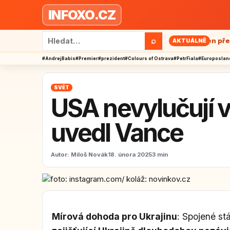
Přeskočit na obsah
INFOXO.CZ
Hledat:
⌕
abiš na Colours of Ostrava: Pomoc autistům nebo jen předvolebn
AKTUÁLNĚ
#AndrejBabis
#Premier
#prezident
#Colours of Ostrava
#PetrFiala
#Europoslan
SVĚT
USA nevylučují v
uvedl Vance
Autor:
Miloš Novák
18. února 2025
3 min
Mírová dohoda pro Ukrajinu
: Spojené s