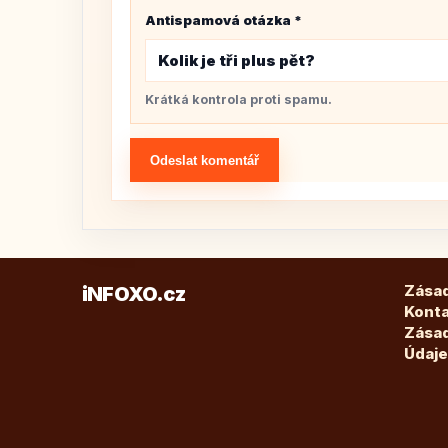
Antispamová otázka
*
Kolik je tři plus pět?
Krátká kontrola proti spamu.
Odeslat komentář
Zásad
iNFOXO.cz
Kont
Zásad
Údaje