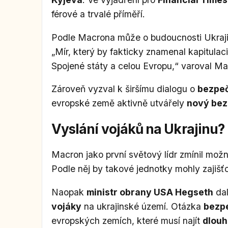
férové a trvalé příměří.
Podle Macrona může o budoucnosti Ukraji
„Mír, který by fakticky znamenal kapitulaci
Spojené státy a celou Evropu,“ varoval Ma
Zároveň vyzval k širšímu dialogu o
bezpeč
evropské země aktivně utvářely
nový bez
Vyslání vojáků na Ukrajinu?
Macron jako první světový lídr zmínil mož
Podle něj by takové jednotky mohly zajišť
Naopak
ministr obrany USA Hegseth
dal
vojáky
na ukrajinské území. Otázka
bezp
evropských zemích, které musí najít
dlouh