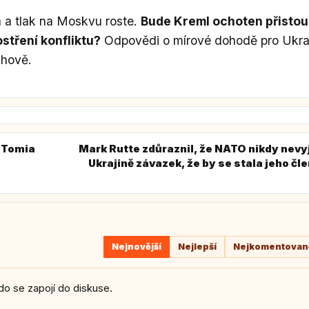
á a tlak na Moskvu roste.
Bude Kreml ochoten přistou
stření konfliktu?
Odpovědi o mírové dohodě pro Ukra
chově.
 Tomia
Mark Rutte zdůraznil, že NATO nikdy nevy
Ukrajině závazek, že by se stala jeho č
Nejnovější
Nejlepší
Nejkomentovaně
do se zapojí do diskuse.