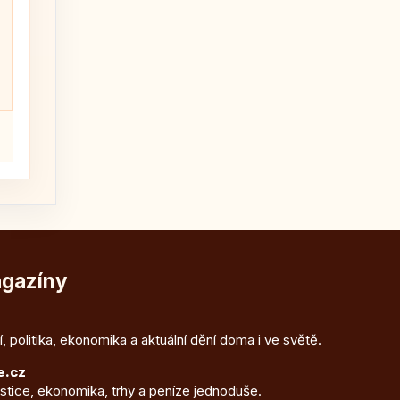
agazíny
, politika, ekonomika a aktuální dění doma i ve světě.
e.cz
estice, ekonomika, trhy a peníze jednoduše.