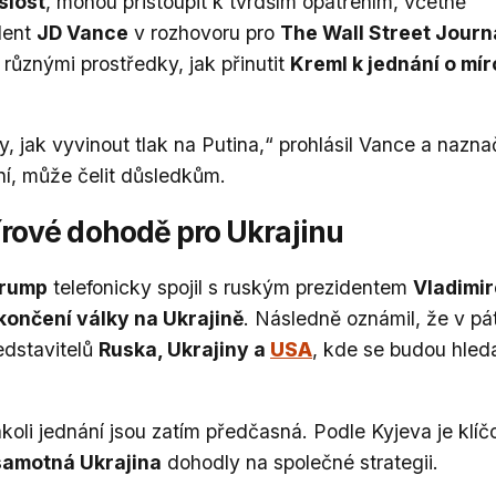
slost
, mohou přistoupit k tvrdším opatřením, včetně
dent
JD Vance
v rozhovoru pro
The Wall Street Journ
různými prostředky, jak přinutit
Kreml k jednání o mí
 jak vyvinout tlak na Putina,“ prohlásil Vance a naznač
í, může čelit důsledkům.
írové dohodě pro Ukrajinu
Trump
telefonicky spojil s ruským prezidentem
Vladimi
končení války na Ukrajině
. Následně oznámil, že v pá
dstavitelů
Ruska, Ukrajiny a
USA
, kde se budou hled
koli jednání jsou zatím předčasná. Podle Kyjeva je klíč
samotná Ukrajina
dohodly na společné strategii.