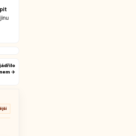
pit
jinu
jádřilo
lenem →
jší