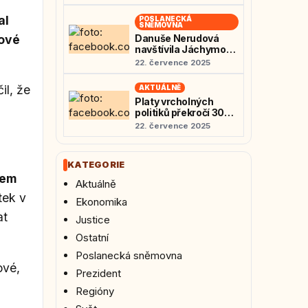
mřížemi
al
POSLANECKÁ
SNĚMOVNA
rové
Danuše Nerudová
navštívila Jáchymov
a varovala před
22. července 2025
návratem totality.
Připomněla osudy
il, že
AKTUÁLNĚ
politických vězňů:
Platy vrcholných
„Nedovolme návrat
politiků překročí 300
zrůd“
tisíc měsíčně: Kolik
22. července 2025
dostanou prezident,
ministři a poslanci?
KATEGORIE
rem
Aktuálně
tek v
Ekonomika
at
Justice
Ostatní
Poslanecká sněmovna
ové,
Prezident
Regióny