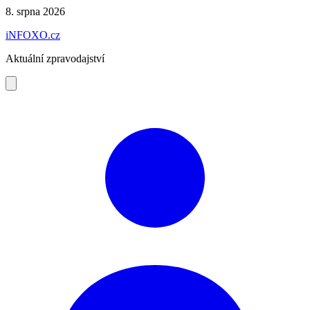
Preskočiť
8. srpna 2026
na
iNFOXO.cz
obsah
Aktuální zpravodajství