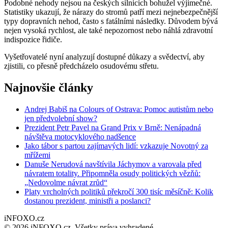
Podobné nehody nejsou na českých silnicích bohužel výjimečné.
Statistiky ukazují, že nárazy do stromů patří mezi nejnebezpečnější
typy dopravních nehod, často s fatálními následky. Důvodem bývá
nejen vysoká rychlost, ale také nepozornost nebo náhlá zdravotní
indispozice řidiče.
Vyšetřovatelé nyní analyzují dostupné důkazy a svědectví, aby
zjistili, co přesně předcházelo osudovému střetu.
Najnovšie články
Andrej Babiš na Colours of Ostrava: Pomoc autistům nebo
jen předvolební show?
Prezident Petr Pavel na Grand Prix v Brně: Nenápadná
návštěva motocyklového nadšence
Jako tábor s partou zajímavých lidí: vzkazuje Novotný za
mřížemi
Danuše Nerudová navštívila Jáchymov a varovala před
návratem totality. Připomněla osudy politických vězňů:
„Nedovolme návrat zrůd“
Platy vrcholných politiků překročí 300 tisíc měsíčně: Kolik
dostanou prezident, ministři a poslanci?
iNFOXO.cz
© 2026 iNFOXO.cz. Všetky práva vyhradené.