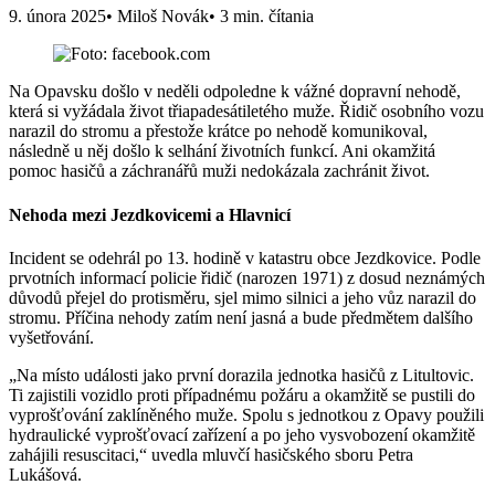
9. února 2025
• Miloš Novák
• 3 min. čítania
Na Opavsku došlo v neděli odpoledne k vážné dopravní nehodě,
která si vyžádala život třiapadesátiletého muže. Řidič osobního vozu
narazil do stromu a přestože krátce po nehodě komunikoval,
následně u něj došlo k selhání životních funkcí. Ani okamžitá
pomoc hasičů a záchranářů muži nedokázala zachránit život.
Nehoda mezi Jezdkovicemi a Hlavnicí
Incident se odehrál po 13. hodině v katastru obce Jezdkovice. Podle
prvotních informací policie řidič (narozen 1971) z dosud neznámých
důvodů přejel do protisměru, sjel mimo silnici a jeho vůz narazil do
stromu. Příčina nehody zatím není jasná a bude předmětem dalšího
vyšetřování.
„Na místo události jako první dorazila jednotka hasičů z Litultovic.
Ti zajistili vozidlo proti případnému požáru a okamžitě se pustili do
vyprošťování zaklíněného muže. Spolu s jednotkou z Opavy použili
hydraulické vyprošťovací zařízení a po jeho vysvobození okamžitě
zahájili resuscitaci,“ uvedla mluvčí hasičského sboru Petra
Lukášová.