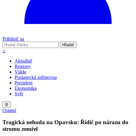
Prihlásiť sa
Hľadať
Hľadať
⌂
Aktuálně
Regiony
Vláda
Poslanecká sněmovna
Prezident
Ekonomika
Svět
☰
Ostatní
Tragická nehoda na Opavsku: Řidič po nárazu do
stromu zemřel