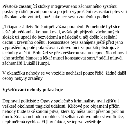
Přestože zasahující složky integrovaného záchranného systému
poskytly řidiči první pomoc a po jeho vyproštění resuscitaci převzali
přivolaní zdravotníci, muž nakonec svým zraněním podlehl.
„Třiapadesátiletý řidič utrpěl vážná poranění. Po nehodě byl sice
ještě při vědomí a komunikoval, avšak při příjezdu záchranných
složek už upadl do bezvědomí a následně u něj došlo k selhání
dechu i krevního oběhu. Resuscitace byla zahájena ještě před jeho
vyproštěním, poté pokračovali zdravotníci za použití přístrojové
techniky a léků. Bohužel se přes veškerou snahu nepodařilo obnovit
jeho srdeční činnost a lékař musel konstatovat smrt,“ sdělil mluvčí
záchranářů Lukáš Humpl.
V okamžiku nehody se ve vozidle nacházel pouze řidič, žádné další
osoby nebyly zraněny.
Vyšetřování nehody pokračuje
Dopravní policisté z Opavy společně s kriminalisty nyní zjišťují
veškeré okolnosti tragické události. Klíčové pro objasnění příčin
nehody bude také soudní pitva, která by měla určit přesnou příčinu
úmrtí. Zda za nehodou mohlo stát selhání zdravotního stavu řidiče,
nepřiměřená rychlost či jiný faktor, se teprve vyšetřuje.