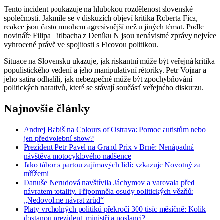
Tento incident poukazuje na hlubokou rozdělenost slovenské
společnosti. Jakmile se v diskuzích objeví kritika Roberta Fica,
reakce jsou často mnohem agresivnější než u jiných témat. Podle
novináře Filipa Titlbacha z Deníku N jsou nenávistné zprávy nejvíce
vyhrocené právě ve spojitosti s Ficovou politikou.
Situace na Slovensku ukazuje, jak riskantní může být veřejná kritika
populistického vedení a jeho manipulativní rétoriky. Petr Vojnar a
jeho satira odhalili, jak nebezpečné může být zpochybňování
politických narativů, které se stávají součástí veřejného diskurzu.
Najnovšie články
Andrej Babiš na Colours of Ostrava: Pomoc autistům nebo
jen předvolební show?
Prezident Petr Pavel na Grand Prix v Brně: Nenápadná
návštěva motocyklového nadšence
Jako tábor s partou zajímavých lidí: vzkazuje Novotný za
mřížemi
Danuše Nerudová navštívila Jáchymov a varovala před
návratem totality. Připomněla osudy politických vězňů:
„Nedovolme návrat zrůd“
Platy vrcholných politiků překročí 300 tisíc měsíčně: Kolik
dostanou prezident, ministři a poslanci?