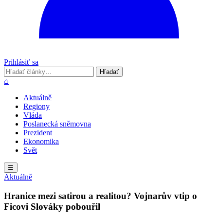
Prihlásiť sa
Hľadať
Hľadať
⌂
Aktuálně
Regiony
Vláda
Poslanecká sněmovna
Prezident
Ekonomika
Svět
☰
Aktuálně
Hranice mezi satirou a realitou? Vojnarův vtip o
Ficovi Slováky pobouřil