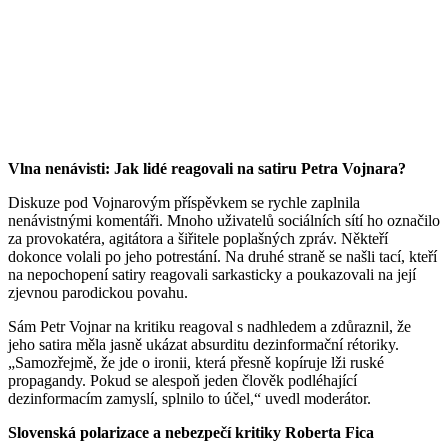
Vlna nenávisti: Jak lidé reagovali na satiru Petra Vojnara?
Diskuze pod Vojnarovým příspěvkem se rychle zaplnila
nenávistnými komentáři. Mnoho uživatelů sociálních sítí ho označilo
za provokatéra, agitátora a šiřitele poplašných zpráv. Někteří
dokonce volali po jeho potrestání. Na druhé straně se našli tací, kteří
na nepochopení satiry reagovali sarkasticky a poukazovali na její
zjevnou parodickou povahu.
Sám Petr Vojnar na kritiku reagoval s nadhledem a zdůraznil, že
jeho satira měla jasně ukázat absurditu dezinformační rétoriky.
„Samozřejmě, že jde o ironii, která přesně kopíruje lži ruské
propagandy. Pokud se alespoň jeden člověk podléhající
dezinformacím zamyslí, splnilo to účel,“ uvedl moderátor.
Slovenská polarizace a nebezpečí kritiky Roberta Fica