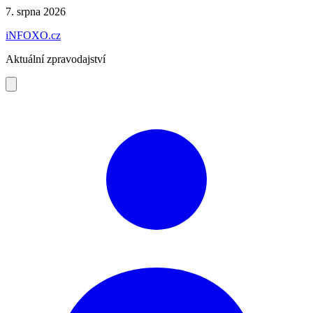
Preskočiť
7. srpna 2026
na
iNFOXO.cz
obsah
Aktuální zpravodajství