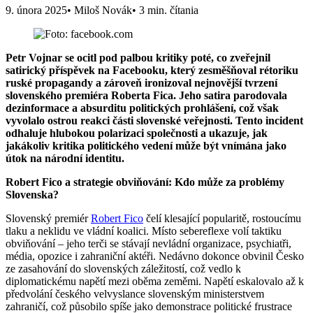
9. února 2025
• Miloš Novák
• 3 min. čítania
Petr Vojnar se ocitl pod palbou kritiky poté, co zveřejnil
satirický příspěvek na Facebooku, který zesměšňoval rétoriku
ruské propagandy a zároveň ironizoval nejnovější tvrzení
slovenského premiéra Roberta Fica. Jeho satira parodovala
dezinformace a absurditu politických prohlášení, což však
vyvolalo ostrou reakci části slovenské veřejnosti. Tento incident
odhaluje hlubokou polarizaci společnosti a ukazuje, jak
jakákoliv kritika politického vedení může být vnímána jako
útok na národní identitu.
Robert Fico a strategie obviňování: Kdo může za problémy
Slovenska?
Slovenský premiér
Robert Fico
čelí klesající popularitě, rostoucímu
tlaku a neklidu ve vládní koalici. Místo sebereflexe volí taktiku
obviňování – jeho terči se stávají nevládní organizace, psychiatři,
média, opozice i zahraniční aktéři. Nedávno dokonce obvinil Česko
ze zasahování do slovenských záležitostí, což vedlo k
diplomatickému napětí mezi oběma zeměmi. Napětí eskalovalo až k
předvolání českého velvyslance slovenským ministerstvem
zahraničí, což působilo spíše jako demonstrace politické frustrace