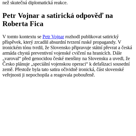
než skutečná diplomatická reakce.
Petr Vojnar a satirická odpověď na
Roberta Fica
V tomto kontextu se
Petr Vojnar
rozhodl publikovat satirický
příspěvek, který zrcadlil absurdní tvrzení ruské propagandy. V
ironickém tónu tvrdil, že Slovensko připravuje státní převrat a česká
armáda chystá preventivní vojenské cvičení na hranicích. Dále
„varoval“ před genocidou české menšiny na Slovensku a uvedl, že
Česko plánuje „speciální vojenskou operaci“ k defašizaci sousední
země. Přestože byla tato satira očividně ironická, část slovenské
veřejnosti ji nepochopila a reagovala pobouřeně.