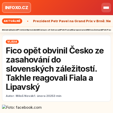
Přeskočit na obsah
INFOXO.CZ
Otev
í show?
Prezident Petr Pavel na Grand Prix v Brně: Nenápa
AKTUÁLNĚ
#AndrejBabis
#Premier
#prezident
#Colours of Ostrava
#PetrFiala
#Europoslanci
#MilosZeman
#PetrPave
VLÁDA
Fico opět obvinil Česko ze
zasahování do
slovenských záležitostí.
Takhle reagovali Fiala a
Lipavský
Autor:
Miloš Novák
1. února 2025
3 min