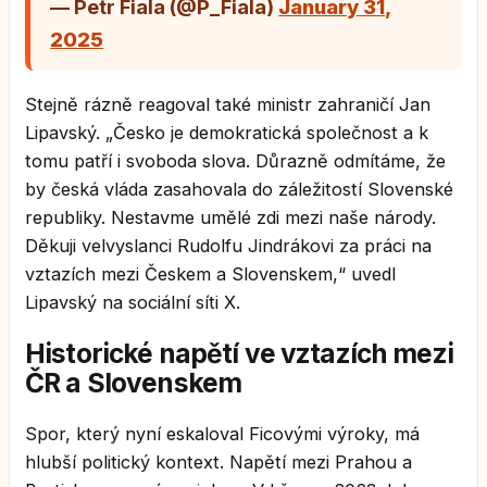
— Petr Fiala (@P_Fiala)
January 31,
2025
Stejně rázně reagoval také ministr zahraničí Jan
Lipavský. „Česko je demokratická společnost a k
tomu patří i svoboda slova. Důrazně odmítáme, že
by česká vláda zasahovala do záležitostí Slovenské
republiky. Nestavme umělé zdi mezi naše národy.
Děkuji velvyslanci Rudolfu Jindrákovi za práci na
vztazích mezi Českem a Slovenskem,“ uvedl
Lipavský na sociální síti X.
Historické napětí ve vztazích mezi
ČR a Slovenskem
Spor, který nyní eskaloval Ficovými výroky, má
hlubší politický kontext. Napětí mezi Prahou a