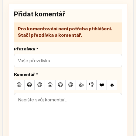
Přidat komentář
Pro komentování není potřeba přihlášení.
Stačí přezdívka a komentář.
Přezdívka
*
Komentář
*
😀
😂
😍
😮
😢
😡
👍
👎
❤️
🔥