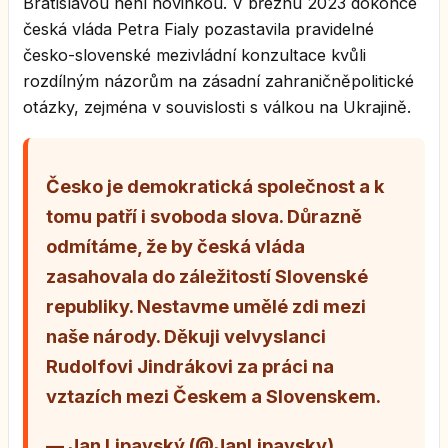
Bratislavou není novinkou. V březnu 2023 dokonce
česká vláda Petra Fialy pozastavila pravidelné
česko-slovenské mezivládní konzultace kvůli
rozdílným názorům na zásadní zahraničněpolitické
otázky, zejména v souvislosti s válkou na Ukrajině.
Česko je demokratická společnost a k
tomu patří i svoboda slova. Důrazně
odmítáme, že by česká vláda
zasahovala do záležitostí Slovenské
republiky. Nestavme umělé zdi mezi
naše národy. Děkuji velvyslanci
Rudolfovi Jindrákovi za práci na
vztazích mezi Českem a Slovenskem.
— Jan Lipavský (@JanLipavsky)