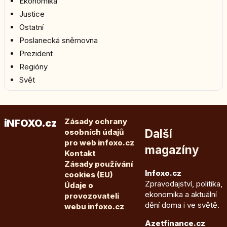
Ekonomika
Justice
Ostatní
Poslanecká sněmovna
Prezident
Regióny
Svět
Zásady ochrany
iNFOXO.cz
Další
osobních údajů
pro web infoxo.cz
magazíny
Kontakt
Zásady používání
Infoxo.cz
cookies (EU)
Zpravodajství, politika,
Údaje o
ekonomika a aktuální
provozovateli
dění doma i ve světě.
webu infoxo.cz
Azetfinance.cz