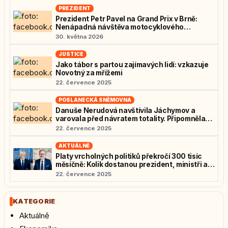
PREZIDENT
Prezident Petr Pavel na Grand Prix v Brně:
Nenápadná návštěva motocyklového
nadšence
30. května 2026
JUSTICE
Jako tábor s partou zajímavých lidí: vzkazuje
Novotný za mřížemi
22. července 2025
POSLANECKÁ SNĚMOVNA
Danuše Nerudová navštívila Jáchymov a
varovala před návratem totality. Připomněla
osudy politických vězňů: „Nedovolme návrat
22. července 2025
zrůd“
AKTUÁLNĚ
Platy vrcholných politiků překročí 300 tisíc
měsíčně: Kolik dostanou prezident, ministři a
poslanci?
22. července 2025
KATEGORIE
Aktuálně