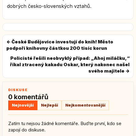
dobrých česko-slovenských vztahů.
← České Budějovice investují do knih! Město
podpoří knihovny částkou 200 tisíc korun
Policisté řešili neobvyklý případ: „Ahoj miláčku,“
říkal ztracený kakadu Oskar, který nakonec našel
svého majitele →
DISKUSE
0 komentářů
Nejnovější
Nejlepší
Nejkomentovanější
Zatím tu nejsou žádné komentáře. Buďte první, kdo se
zapojí do diskuse.