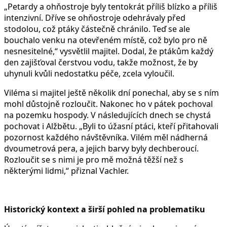
„Petardy a ohňostroje byly tentokrát příliš blízko a příliš
intenzivní. Dříve se ohňostroje odehrávaly před
stodolou, což ptáky částečně chránilo. Teď se ale
bouchalo venku na otevřeném místě, což bylo pro ně
nesnesitelné,“ vysvětlil majitel. Dodal, že ptákům každý
den zajišťoval čerstvou vodu, takže možnost, že by
uhynuli kvůli nedostatku péče, zcela vyloučil.
Viléma si majitel ještě několik dní ponechal, aby se s ním
mohl důstojně rozloučit. Nakonec ho v pátek pochoval
na pozemku hospody. V následujících dnech se chystá
pochovat i Alžbětu. „Byli to úžasní ptáci, kteří přitahovali
pozornost každého návštěvníka. Vilém měl nádherná
dvoumetrová pera, a jejich barvy byly dechberoucí.
Rozloučit se s nimi je pro mě možná těžší než s
některými lidmi,“ přiznal Vachler.
Historický kontext a širší pohled na problematiku