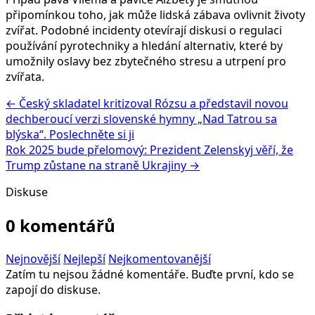
připomínkou toho, jak může lidská zábava ovlivnit životy
zvířat. Podobné incidenty otevírají diskusi o regulaci
používání pyrotechniky a hledání alternativ, které by
umožnily oslavy bez zbytečného stresu a utrpení pro
zvířata.
← Český skladatel kritizoval Rózsu a představil novou
dechberoucí verzi slovenské hymny „Nad Tatrou sa
blýska“. Poslechněte si ji
Rok 2025 bude přelomový: Prezident Zelenskyj věří, že
Trump zůstane na straně Ukrajiny →
Diskuse
0 komentářů
Nejnovější
Nejlepší
Nejkomentovanější
Zatím tu nejsou žádné komentáře. Buďte první, kdo se
zapojí do diskuse.