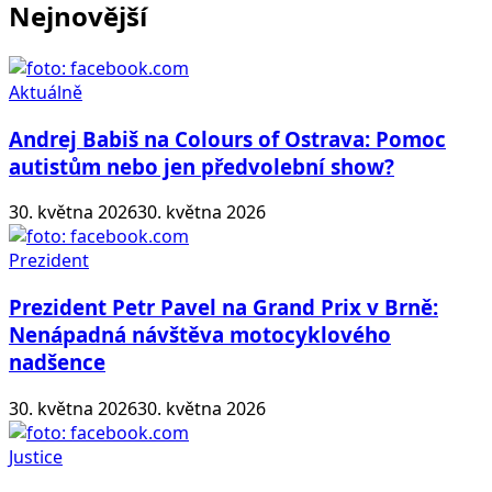
Nejnovější
Aktuálně
Andrej Babiš na Colours of Ostrava: Pomoc
autistům nebo jen předvolební show?
30. května 2026
30. května 2026
Prezident
Prezident Petr Pavel na Grand Prix v Brně:
Nenápadná návštěva motocyklového
nadšence
30. května 2026
30. května 2026
Justice