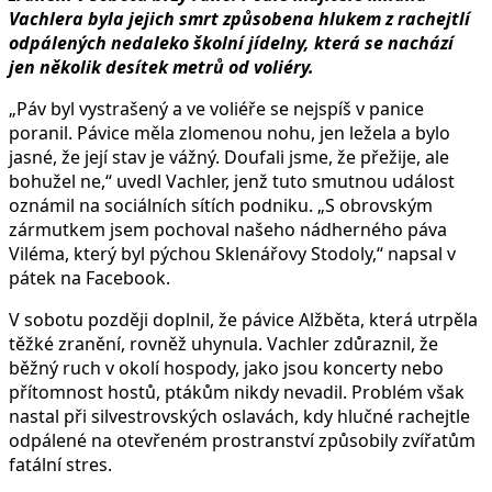
Vachlera byla jejich smrt způsobena hlukem z rachejtlí
odpálených nedaleko školní jídelny, která se nachází
jen několik desítek metrů od voliéry.
„Páv byl vystrašený a ve voliéře se nejspíš v panice
poranil. Pávice měla zlomenou nohu, jen ležela a bylo
jasné, že její stav je vážný. Doufali jsme, že přežije, ale
bohužel ne,“ uvedl Vachler, jenž tuto smutnou událost
oznámil na sociálních sítích podniku. „S obrovským
zármutkem jsem pochoval našeho nádherného páva
Viléma, který byl pýchou Sklenářovy Stodoly,“ napsal v
pátek na Facebook.
V sobotu později doplnil, že pávice Alžběta, která utrpěla
těžké zranění, rovněž uhynula. Vachler zdůraznil, že
běžný ruch v okolí hospody, jako jsou koncerty nebo
přítomnost hostů, ptákům nikdy nevadil. Problém však
nastal při silvestrovských oslavách, kdy hlučné rachejtle
odpálené na otevřeném prostranství způsobily zvířatům
fatální stres.