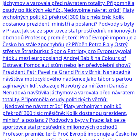
Jáchymov a varovala před návratem totality. Připomněla
osudy politických vězňů: „Nedovolme návrat zrůd“
Platy
vrcholných politiků překročí 300 tisíc měsíčně: Kolik
dostanou prezident, ministři a poslanci?
Podvody s byty
v Praze: Jak se ze sportovce stal prostředník milionových
obchodů
Profesor, premiér, terč: Proč Evropě imponuje a
Česko ho stále zpochybňuje? Příběh Petra Fialy
Ostrý
střet ve Štrasburku: Spor o Patrioty pro Evropu vyvolal
hádku mezi europoslanci
Andrej Babiš na Colours of
Ostrava: Pomoc autistům nebo jen předvolební show?
Prezident Petr Pavel na Grand Prix v Brně: Nenápadná
návštěva motocyklového nadšence
Jako tábor s partou
zajímavých lidí: vzkazuje Novotný za mřížemi
Danuše
Nerudová navštívila Jáchymov a varovala před návratem
totality. Připomněla osudy politických vězňů:
„Nedovolme návrat zrůd“
Platy vrcholných politiků
překročí 300 tisíc měsíčně: Kolik dostanou prezident,
ministři a poslanci?
Podvody s byty v Praze: Jak se ze
sportovce stal prostředník milionových obchodů
Profesor, premiér, terč: Proč Evropě imponuje a Česko ho