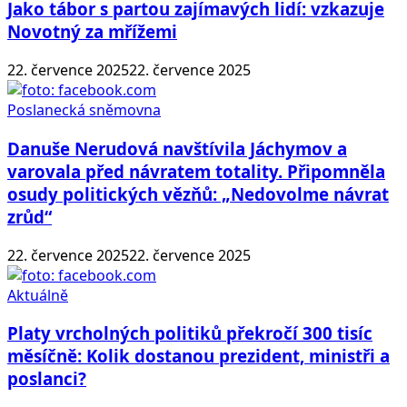
Jako tábor s partou zajímavých lidí: vzkazuje
Novotný za mřížemi
22. července 2025
22. července 2025
Poslanecká sněmovna
Danuše Nerudová navštívila Jáchymov a
varovala před návratem totality. Připomněla
osudy politických vězňů: „Nedovolme návrat
zrůd“
22. července 2025
22. července 2025
Aktuálně
Platy vrcholných politiků překročí 300 tisíc
měsíčně: Kolik dostanou prezident, ministři a
poslanci?