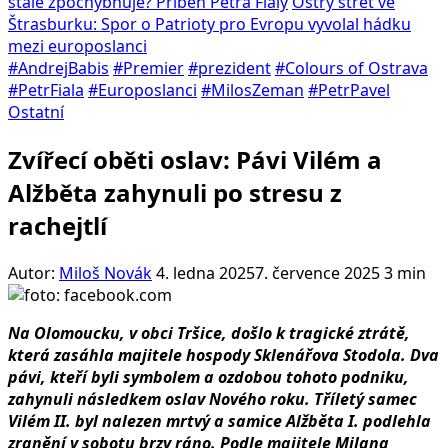
stále zpochybňuje? Příběh Petra Fialy
Ostrý střet ve
Štrasburku: Spor o Patrioty pro Evropu vyvolal hádku
mezi europoslanci
#AndrejBabis
#Premier
#prezident
#Colours of Ostrava
#PetrFiala
#Europoslanci
#MilosZeman
#PetrPavel
Ostatní
Zvířecí oběti oslav: Pávi Vilém a
Alžběta zahynuli po stresu z
rachejtlí
Autor:
Miloš Novák
4. ledna 2025
7. července 2025
3 min
Na Olomoucku, v obci Tršice, došlo k tragické ztrátě,
která zasáhla majitele hospody Sklenářova Stodola. Dva
pávi, kteří byli symbolem a ozdobou tohoto podniku,
zahynuli následkem oslav Nového roku. Tříletý samec
Vilém II. byl nalezen mrtvý a samice Alžběta I. podlehla
zranění v sobotu brzy ráno. Podle majitele Milana