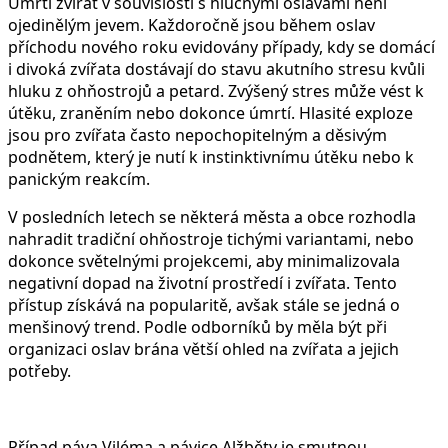
Úmrtí zvířat v souvislosti s hlučnými oslavami není
ojedinělým jevem. Každoročně jsou během oslav
příchodu nového roku evidovány případy, kdy se domácí
i divoká zvířata dostávají do stavu akutního stresu kvůli
hluku z ohňostrojů a petard. Zvýšený stres může vést k
útěku, zraněním nebo dokonce úmrtí. Hlasité exploze
jsou pro zvířata často nepochopitelným a děsivým
podnětem, který je nutí k instinktivnímu útěku nebo k
panickým reakcím.
V posledních letech se některá města a obce rozhodla
nahradit tradiční ohňostroje tichými variantami, nebo
dokonce světelnými projekcemi, aby minimalizovala
negativní dopad na životní prostředí i zvířata. Tento
přístup získává na popularitě, avšak stále se jedná o
menšinový trend. Podle odborníků by měla být při
organizaci oslav brána větší ohled na zvířata a jejich
potřeby.
Případ páva Viléma a pávice Alžběty je smutnou