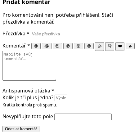
Přidat komentář
Pro komentování není potřeba přihlášení. Stačí
přezdívka a komentář.
Přezdívka
*
Komentář
*
😀
😂
😍
😮
😢
😡
👍
👎
❤️
🔥
Antispamová otázka
*
Kolik je tři plus jedna?
Krátká kontrola proti spamu.
Nevyplňujte toto pole
Odeslat komentář