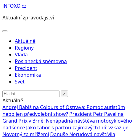
Přeskočit
iNFOXO.cz
na
Aktuální zpravodajství
obsah
Otevřít
menu
Aktuálně
Regiony
Vláda
Poslanecká sněmovna
Prezident
Ekonomika
Svět
Hledat:
⌕
Aktuálně
Andrej Babiš na Colours of Ostrava: Pomoc autistům
nebo jen předvolební show?
Prezident Petr Pavel na
Grand Prix v Brně: Nenápadná návštěva motocyklového
nadšence
Jako tábor s partou zajímavých lidí: vzkazuje
Novotný za mřížemi
Danuše Nerudová navštívila