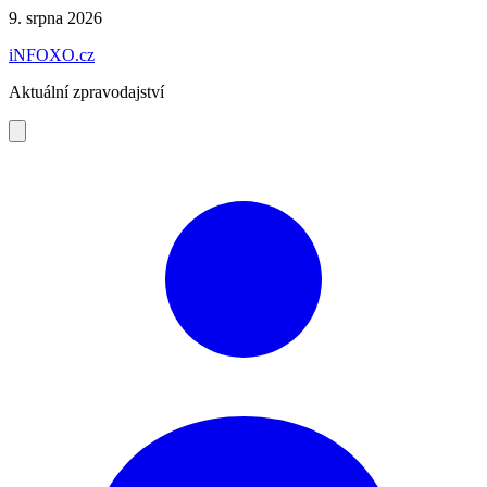
Preskočiť
9. srpna 2026
na
iNFOXO.cz
obsah
Aktuální zpravodajství