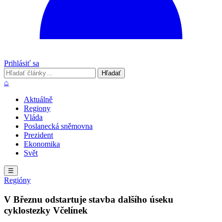
Prihlásiť sa
Hľadať
Hľadať
⌂
Aktuálně
Regiony
Vláda
Poslanecká sněmovna
Prezident
Ekonomika
Svět
☰
Regióny
V Březnu odstartuje stavba dalšího úseku
cyklostezky Včelínek