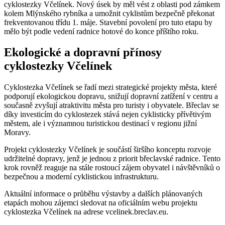
cyklostezky Včelínek. Nový úsek by měl vést z oblasti pod zámkem
kolem Mlýnského rybníka a umožnit cyklistům bezpečně překonat
frekventovanou třídu 1. máje. Stavební povolení pro tuto etapu by
mělo být podle vedení radnice hotové do konce příštího roku.
Ekologické a dopravní přínosy
cyklostezky Včelínek
Cyklostezka Včelínek se řadí mezi strategické projekty města, které
podporují ekologickou dopravu, snižují dopravní zatížení v centru a
současně zvyšují atraktivitu města pro turisty i obyvatele. Břeclav se
díky investicím do cyklostezek stává nejen cyklisticky přívětivým
městem, ale i významnou turistickou destinací v regionu jižní
Moravy.
Projekt cyklostezky Včelínek je součástí širšího konceptu rozvoje
udržitelné dopravy, jenž je jednou z priorit břeclavské radnice. Tento
krok rovněž reaguje na stále rostoucí zájem obyvatel i návštěvníků o
bezpečnou a moderní cyklistickou infrastrukturu.
Aktuální informace o průběhu výstavby a dalších plánovaných
etapách mohou zájemci sledovat na oficiálním webu projektu
cyklostezka Včelínek na adrese vcelinek.breclav.eu.