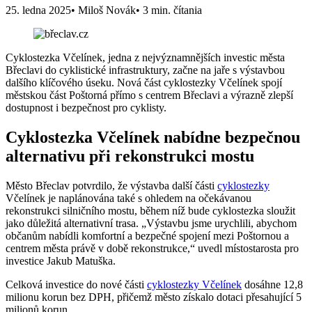
25. ledna 2025
• Miloš Novák
• 3 min. čítania
Cyklostezka Včelínek, jedna z nejvýznamnějších investic města
Břeclavi do cyklistické infrastruktury, začne na jaře s výstavbou
dalšího klíčového úseku. Nová část cyklostezky Včelínek spojí
městskou část Poštorná přímo s centrem Břeclavi a výrazně zlepší
dostupnost i bezpečnost pro cyklisty.
Cyklostezka Včelínek nabídne bezpečnou
alternativu při rekonstrukci mostu
Město Břeclav potvrdilo, že výstavba další části
cyklostezky
Včelínek je naplánována také s ohledem na očekávanou
rekonstrukci silničního mostu, během níž bude cyklostezka sloužit
jako důležitá alternativní trasa. „Výstavbu jsme urychlili, abychom
občanům nabídli komfortní a bezpečné spojení mezi Poštornou a
centrem města právě v době rekonstrukce,“ uvedl místostarosta pro
investice Jakub Matuška.
Celková investice do nové části
cyklostezky Včelínek
dosáhne 12,8
milionu korun bez DPH, přičemž město získalo dotaci přesahující 5
milionů korun.