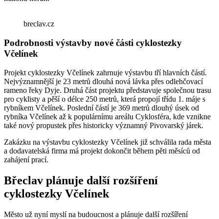
breclav.cz
Podrobnosti výstavby nové části cyklostezky
Včelínek
Projekt cyklostezky Včelínek zahrnuje výstavbu tří hlavních částí.
Nejvýznamnější je 23 metrů dlouhá nová lávka přes odlehčovací
rameno řeky Dyje. Druhá část projektu představuje společnou trasu
pro cyklisty a pěší o délce 250 metrů, která propojí třídu 1. máje s
rybníkem Včelínek. Poslední částí je 369 metrů dlouhý úsek od
rybníka Včelínek až k populárnímu areálu Cyklosféra, kde vznikne
také nový propustek přes historicky významný Pivovarský járek.
Zakázku na výstavbu cyklostezky Včelínek již schválila rada města
a dodavatelská firma má projekt dokončit během pěti měsíců od
zahájení prací.
Břeclav plánuje další rozšíření
cyklostezky Včelínek
Město už nyní myslí na budoucnost a plánuje další rozšíření