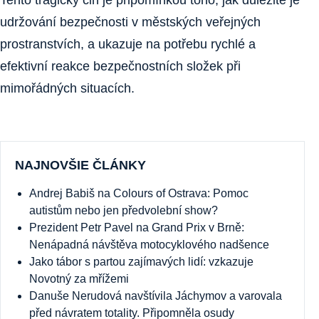
Tento tragický čin je připomínkou toho, jak důležité je
udržování bezpečnosti v městských veřejných
prostranstvích, a ukazuje na potřebu rychlé a
efektivní reakce bezpečnostních složek při
mimořádných situacích.
NAJNOVŠIE ČLÁNKY
Andrej Babiš na Colours of Ostrava: Pomoc
autistům nebo jen předvolební show?
Prezident Petr Pavel na Grand Prix v Brně:
Nenápadná návštěva motocyklového nadšence
Jako tábor s partou zajímavých lidí: vzkazuje
Novotný za mřížemi
Danuše Nerudová navštívila Jáchymov a varovala
před návratem totality. Připomněla osudy