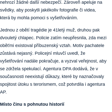
nehrozí žádné další nebezpečí. Zároveň apeluje na
svědky, aby poskytli jakékoliv fotografie či videa,
která by mohla pomoci s vyšetřováním.
Jednou z obětí tragédie je 41letý muž, druhou pak
dvouletý chlapec. Policie zatím neupřesnila, zda mezi
oběťmi existoval příbuzenský vztah. Motiv pachatele
zůstává nejasný. Policejní mluvčí uvedl, že
vyšetřování nadále pokračuje, a vyzval veřejnost, aby
se zdržela spekulací. Agentura DPA dodává, že v
současnosti neexistují důkazy, které by naznačovaly
spojitost útoku s terorismem, což potvrdila i agentura
AP.
Místo činu s pohnutou historií