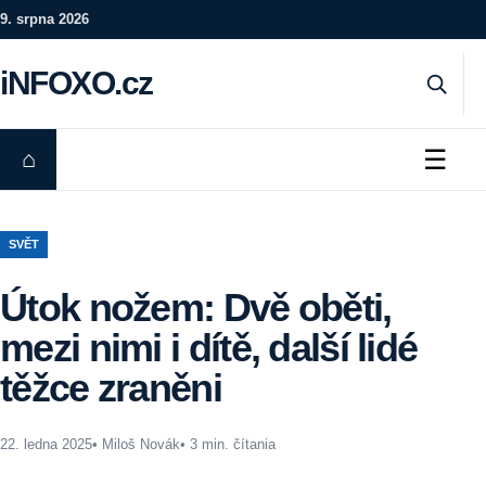
Preskočiť na obsah
9. srpna 2026
iNFOXO.cz
☰
⌂
SVĚT
Útok nožem: Dvě oběti,
mezi nimi i dítě, další lidé
těžce zraněni
22. ledna 2025
• Miloš Novák
• 3 min. čítania