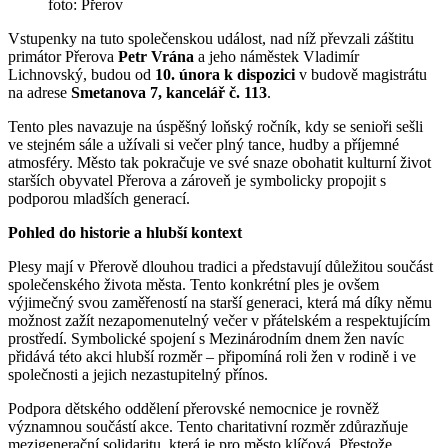
foto: Přerov
Vstupenky na tuto společenskou událost, nad níž převzali záštitu
primátor Přerova
Petr Vrána
a jeho náměstek Vladimír
Lichnovský, budou od
10. února k dispozici
v budově magistrátu
na adrese
Smetanova 7, kancelář č. 113
.
Tento ples navazuje na úspěšný loňský ročník, kdy se senioři sešli
ve stejném sále a užívali si večer plný tance, hudby a příjemné
atmosféry. Město tak pokračuje ve své snaze obohatit kulturní život
starších obyvatel Přerova a zároveň je symbolicky propojit s
podporou mladších generací.
Pohled do historie a hlubší kontext
Plesy mají v Přerově dlouhou tradici a představují důležitou součást
společenského života města. Tento konkrétní ples je ovšem
výjimečný svou zaměřeností na starší generaci, která má díky němu
možnost zažít nezapomenutelný večer v přátelském a respektujícím
prostředí. Symbolické spojení s Mezinárodním dnem žen navíc
přidává této akci hlubší rozměr – připomíná roli žen v rodině i ve
společnosti a jejich nezastupitelný přínos.
Podpora dětského oddělení přerovské nemocnice je rovněž
významnou součástí akce. Tento charitativní rozměr zdůrazňuje
mezigenerační solidaritu, která je pro město klíčová. Přestože