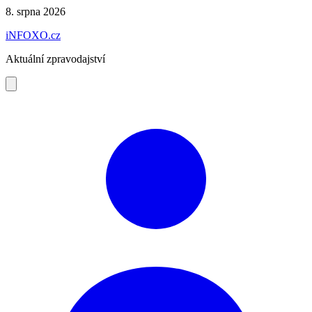
Preskočiť
8. srpna 2026
na
iNFOXO.cz
obsah
Aktuální zpravodajství