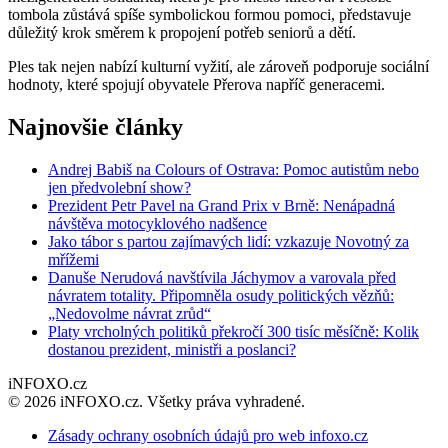
tombola zůstává spíše symbolickou formou pomoci, představuje
důležitý krok směrem k propojení potřeb seniorů a dětí.
Ples tak nejen nabízí kulturní vyžití, ale zároveň podporuje sociální
hodnoty, které spojují obyvatele Přerova napříč generacemi.
Najnovšie články
Andrej Babiš na Colours of Ostrava: Pomoc autistům nebo
jen předvolební show?
Prezident Petr Pavel na Grand Prix v Brně: Nenápadná
návštěva motocyklového nadšence
Jako tábor s partou zajímavých lidí: vzkazuje Novotný za
mřížemi
Danuše Nerudová navštívila Jáchymov a varovala před
návratem totality. Připomněla osudy politických vězňů:
„Nedovolme návrat zrůd“
Platy vrcholných politiků překročí 300 tisíc měsíčně: Kolik
dostanou prezident, ministři a poslanci?
iNFOXO.cz
© 2026 iNFOXO.cz. Všetky práva vyhradené.
Zásady ochrany osobních údajů pro web infoxo.cz