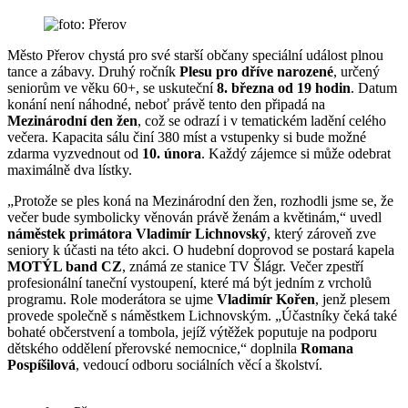
Město Přerov chystá pro své starší občany speciální událost plnou
tance a zábavy. Druhý ročník
Plesu pro dříve narozené
, určený
seniorům ve věku 60+, se uskuteční
8. března od 19 hodin
. Datum
konání není náhodné, neboť právě tento den připadá na
Mezinárodní den žen
, což se odrazí i v tematickém ladění celého
večera. Kapacita sálu činí 380 míst a vstupenky si bude možné
zdarma vyzvednout od
10. února
. Každý zájemce si může odebrat
maximálně dva lístky.
„Protože se ples koná na Mezinárodní den žen, rozhodli jsme se, že
večer bude symbolicky věnován právě ženám a květinám,“ uvedl
náměstek primátora Vladimír Lichnovský
, který zároveň zve
seniory k účasti na této akci. O hudební doprovod se postará kapela
MOTÝL band CZ
, známá ze stanice TV Šlágr. Večer zpestří
profesionální taneční vystoupení, které má být jedním z vrcholů
programu. Role moderátora se ujme
Vladimír Kořen
, jenž plesem
provede společně s náměstkem Lichnovským. „Účastníky čeká také
bohaté občerstvení a tombola, jejíž výtěžek poputuje na podporu
dětského oddělení přerovské nemocnice,“ doplnila
Romana
Pospíšilová
, vedoucí odboru sociálních věcí a školství.