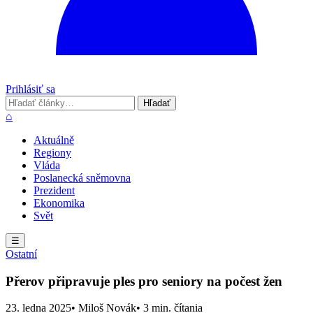
Prihlásiť sa
Hľadať
Hľadať
⌂
Aktuálně
Regiony
Vláda
Poslanecká sněmovna
Prezident
Ekonomika
Svět
☰
Ostatní
Přerov připravuje ples pro seniory na počest žen
23. ledna 2025
• Miloš Novák
• 3 min. čítania