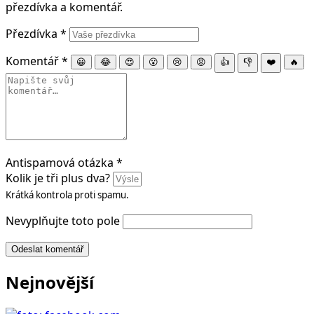
přezdívka a komentář.
Přezdívka
*
Komentář
*
😀
😂
😍
😮
😢
😡
👍
👎
❤️
🔥
Antispamová otázka
*
Kolik je tři plus dva?
Krátká kontrola proti spamu.
Nevyplňujte toto pole
Odeslat komentář
Nejnovější