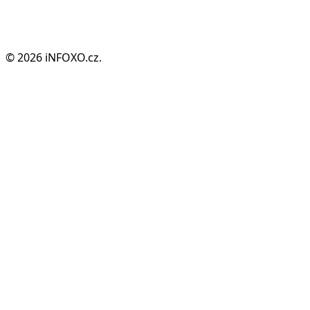
Infoden.cz
Příběhy, horoskopy, recepty, rady a zábavný obsah pro
každý den.
© 2026 iNFOXO.cz.