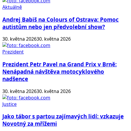
Aktuálně
Andrej Babiš na Colours of Ostrava: Pomoc
autistům nebo jen předvolební show?
30. května 2026
30. května 2026
Prezident
Prezident Petr Pavel na Grand Prix v Brně:
Nenápadná návštěva motocyklového
nadšence
30. května 2026
30. května 2026
Justice
Jako tábor s partou zajímavých lidí: vzkazuje
Novotný za mřížemi