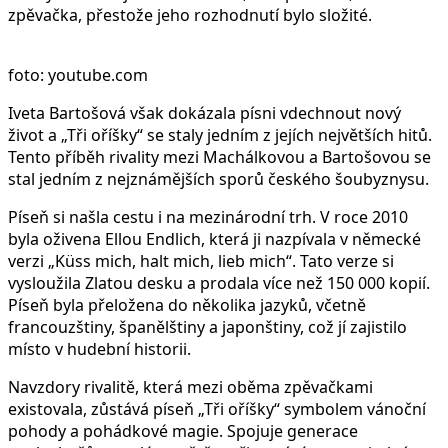
zpěvačka, přestože jeho rozhodnutí bylo složité.
foto: youtube.com
Iveta Bartošová však dokázala písni vdechnout nový
život a „Tři oříšky“ se staly jedním z jejích největších hitů.
Tento příběh rivality mezi Machálkovou a Bartošovou se
stal jedním z nejznámějších sporů českého šoubyznysu.
Píseň si našla cestu i na mezinárodní trh. V roce 2010
byla oživena Ellou Endlich, která ji nazpívala v německé
verzi „Küss mich, halt mich, lieb mich“. Tato verze si
vysloužila Zlatou desku a prodala více než 150 000 kopií.
Píseň byla přeložena do několika jazyků, včetně
francouzštiny, španělštiny a japonštiny, což jí zajistilo
místo v hudební historii.
Navzdory rivalitě, která mezi oběma zpěvačkami
existovala, zůstává píseň „Tři oříšky“ symbolem vánoční
pohody a pohádkové magie. Spojuje generace