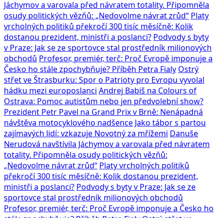
Jáchymov a varovala před návratem totality. Připomněla
osudy politických vězňů: „Nedovolme návrat zrůd“
Platy
vrcholných politiků překročí 300 tisíc měsíčně: Kolik
dostanou prezident, ministři a poslanci?
Podvody s byty
v Praze: Jak se ze sportovce stal prostředník milionových
obchodů
Profesor, premiér, terč: Proč Evropě imponuje a
Česko ho stále zpochybňuje? Příběh Petra Fialy
Ostrý
střet ve Štrasburku: Spor o Patrioty pro Evropu vyvolal
hádku mezi europoslanci
Andrej Babiš na Colours of
Ostrava: Pomoc autistům nebo jen předvolební show?
Prezident Petr Pavel na Grand Prix v Brně: Nenápadná
návštěva motocyklového nadšence
Jako tábor s partou
zajímavých lidí: vzkazuje Novotný za mřížemi
Danuše
Nerudová navštívila Jáchymov a varovala před návratem
totality. Připomněla osudy politických vězňů:
„Nedovolme návrat zrůd“
Platy vrcholných politiků
překročí 300 tisíc měsíčně: Kolik dostanou prezident,
ministři a poslanci?
Podvody s byty v Praze: Jak se ze
sportovce stal prostředník milionových obchodů
Profesor, premiér, terč: Proč Evropě imponuje a Česko ho