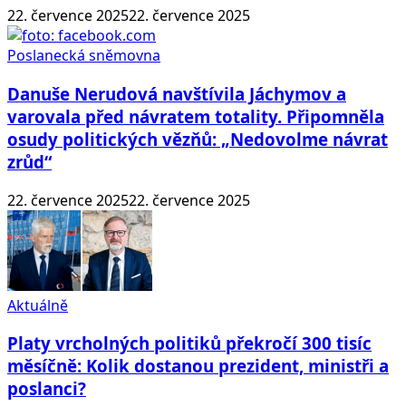
22. července 2025
22. července 2025
Poslanecká sněmovna
Danuše Nerudová navštívila Jáchymov a
varovala před návratem totality. Připomněla
osudy politických vězňů: „Nedovolme návrat
zrůd“
22. července 2025
22. července 2025
Aktuálně
Platy vrcholných politiků překročí 300 tisíc
měsíčně: Kolik dostanou prezident, ministři a
poslanci?