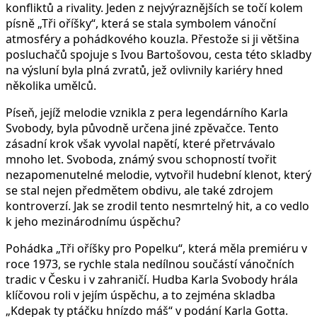
konfliktů a rivality. Jeden z nejvýraznějších se točí kolem
písně „Tři oříšky“, která se stala symbolem vánoční
atmosféry a pohádkového kouzla. Přestože si ji většina
posluchačů spojuje s Ivou Bartošovou, cesta této skladby
na výsluní byla plná zvratů, jež ovlivnily kariéry hned
několika umělců.
Píseň, jejíž melodie vznikla z pera legendárního Karla
Svobody, byla původně určena jiné zpěvačce. Tento
zásadní krok však vyvolal napětí, které přetrvávalo
mnoho let. Svoboda, známý svou schopností tvořit
nezapomenutelné melodie, vytvořil hudební klenot, který
se stal nejen předmětem obdivu, ale také zdrojem
kontroverzí. Jak se zrodil tento nesmrtelný hit, a co vedlo
k jeho mezinárodnímu úspěchu?
Pohádka „Tři oříšky pro Popelku“, která měla premiéru v
roce 1973, se rychle stala nedílnou součástí vánočních
tradic v Česku i v zahraničí. Hudba Karla Svobody hrála
klíčovou roli v jejím úspěchu, a to zejména skladba
„Kdepak ty ptáčku hnízdo máš“ v podání Karla Gotta.