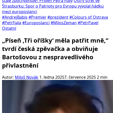
stále zpochybňuje? Příběh Petra Fialy
Ostrý střet ve
Štrasburku: Spor o Patrioty pro Evropu vyvolal hádku
mezi europoslanci
#AndrejBabis
#Premier
#prezident
#Colours of Ostrava
#PetrFiala
#Europoslanci
#MilosZeman
#PetrPavel
Ostatní
„Píseň ‚Tři oříšky‘ měla patřit mně,“
tvrdí česká zpěvačka a obviňuje
Bartošovou z nespravedlivého
přivlastnění
Autor:
Miloš Novák
1. ledna 2025
7. července 2025
2 min