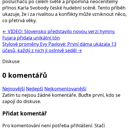
posluchačů po celém světě a připomíná neocenitelný
přínos Karla Svobody české hudební scéně. Tento příběh
ukazuje, že i za rivalitou a konflikty může vzniknout něco,
co přetrvá věky.
← VIDEO: Slovensko představilo novou verzi hymny.
Fujara přidala unikátní tón
Stylové proměny Evy Pavlové: První dáma ukázala 13
účesů, každý z nich ji oslnivě seděl →
Diskuse
0 komentářů
Nejnovější
Nejlepší
Nejkomentovanější
Zatím tu nejsou žádné komentáře. Buďte první, kdo se
zapojí do diskuse.
Přidat komentář
Pro komentování není potřeba přihlášení. Stačí