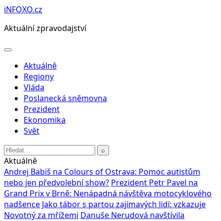
Přeskočit
iNFOXO.cz
na
Aktuální zpravodajství
obsah
Otevřít
menu
Aktuálně
Regiony
Vláda
Poslanecká sněmovna
Prezident
Ekonomika
Svět
Hledat:
⌕
Aktuálně
Andrej Babiš na Colours of Ostrava: Pomoc autistům
nebo jen předvolební show?
Prezident Petr Pavel na
Grand Prix v Brně: Nenápadná návštěva motocyklového
nadšence
Jako tábor s partou zajímavých lidí: vzkazuje
Novotný za mřížemi
Danuše Nerudová navštívila