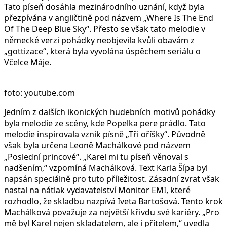
Tato píseň dosáhla mezinárodního uznání, když byla
přezpívána v angličtině pod názvem „Where Is The End
Of The Deep Blue Sky“. Přesto se však tato melodie v
německé verzi pohádky neobjevila kvůli obavám z
„gottizace“, která byla vyvolána úspěchem seriálu o
Včelce Máje.
foto: youtube.com
Jedním z dalších ikonických hudebních motivů pohádky
byla melodie ze scény, kde Popelka pere prádlo. Tato
melodie inspirovala vznik písně „Tři oříšky“. Původně
však byla určena Leoně Machálkové pod názvem
„Poslední princové“. „Karel mi tu píseň věnoval s
nadšením,“ vzpomíná Machálková. Text Karla Šípa byl
napsán speciálně pro tuto příležitost. Zásadní zvrat však
nastal na nátlak vydavatelství Monitor EMI, které
rozhodlo, že skladbu nazpívá Iveta Bartošová. Tento krok
Machálková považuje za největší křivdu své kariéry. „Pro
mě byl Karel nejen skladatelem, ale i přítelem,“ uvedla