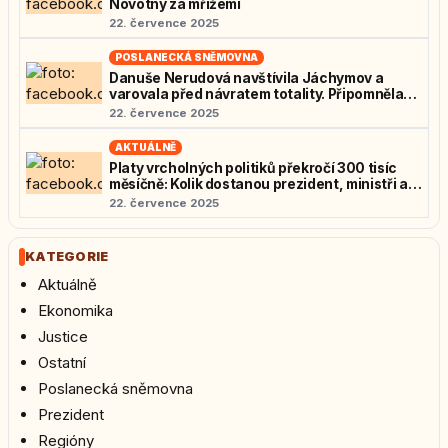
Novotný za mřížemi
22. července 2025
POSLANECKÁ SNĚMOVNA
Danuše Nerudová navštívila Jáchymov a
varovala před návratem totality. Připomněla
osudy politických vězňů: „Nedovolme návrat
22. července 2025
zrůd“
AKTUÁLNĚ
Platy vrcholných politiků překročí 300 tisíc
měsíčně: Kolik dostanou prezident, ministři a
poslanci?
22. července 2025
KATEGORIE
Aktuálně
Ekonomika
Justice
Ostatní
Poslanecká sněmovna
Prezident
Regióny