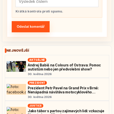
Krátká kontrola proti spamu.
Odeslat komentář
NEJNOVĚJŠÍ
AKTUÁLNĚ
Andrej Babiš na Colours of Ostrava: Pomoc
autistům nebo jen předvolební show?
30. května 2026
PREZIDENT
Prezident Petr Pavel na Grand Prix v Brně:
Nenápadná návštěva motocyklového
nadšence
30. května 2026
JUSTICE
Jako tábor s partou zajímavých lidí: vzkazuje