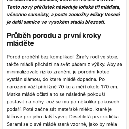
Tento nový přírůstek následuje loňská tři mláďata,
všechno samečky, a podle zooložky Elišky Veselé
je další samice ve vysokém stadiu březosti.
Průběh porodu a první kroky
mláděte
Porod proběhl bez komplikací. Žirafy rodí ve stoje,
takže mládě přichází na svět pádem z výšky. Aby se
minimalizovalo riziko zranění, je porodní kotec
vystlán slámou, do které mládě dopadne. Po
narození váží přibližně 70 kg a měří okolo 170 cm.
Matka mládě očistí a to se následně pokouší
postavit na nohy, což se mu po několika pokusech
podaří. Poté začne sát mateřské mléko, které je
klíčové pro jeho další vývoj. Desetiletá prvorodička
Sarami se o své mládě stará vzorně, jako by měla