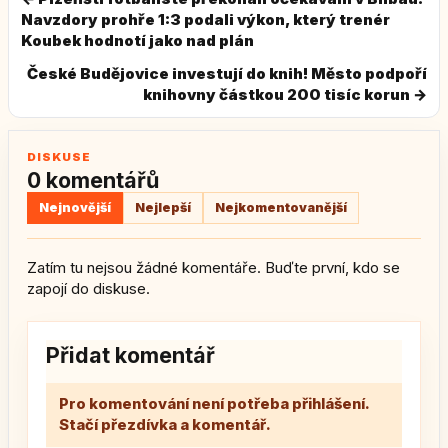
Navzdory prohře 1:3 podali výkon, který trenér
Koubek hodnotí jako nad plán
České Budějovice investují do knih! Město podpoří
knihovny částkou 200 tisíc korun →
DISKUSE
0 komentářů
Nejnovější
Nejlepší
Nejkomentovanější
Zatím tu nejsou žádné komentáře. Buďte první, kdo se
zapojí do diskuse.
Přidat komentář
Pro komentování není potřeba přihlášení.
Stačí přezdívka a komentář.