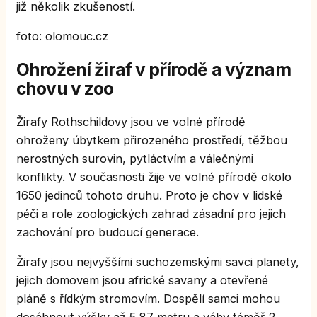
již několik zkušeností.
foto: olomouc.cz
Ohrožení žiraf v přírodě a význam
chovu v zoo
Žirafy Rothschildovy jsou ve volné přírodě
ohroženy úbytkem přirozeného prostředí, těžbou
nerostných surovin, pytláctvím a válečnými
konflikty. V současnosti žije ve volné přírodě okolo
1650 jedinců tohoto druhu. Proto je chov v lidské
péči a role zoologických zahrad zásadní pro jejich
zachování pro budoucí generace.
Žirafy jsou nejvyššími suchozemskými savci planety,
jejich domovem jsou africké savany a otevřené
pláně s řídkým stromovím. Dospělí samci mohou