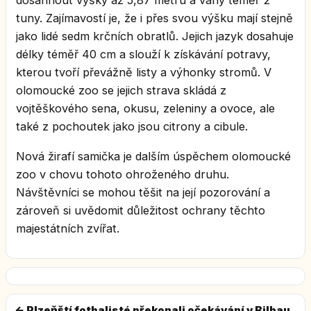
dosáhnout výšky až 5,87 metru a váhy téměř 2
tuny. Zajímavostí je, že i přes svou výšku mají stejně
jako lidé sedm krčních obratlů. Jejich jazyk dosahuje
délky téměř 40 cm a slouží k získávání potravy,
kterou tvoří převážně listy a výhonky stromů. V
olomoucké zoo se jejich strava skládá z
vojtěškového sena, okusu, zeleniny a ovoce, ale
také z pochoutek jako jsou citrony a cibule.
Nová žirafí samička je dalším úspěchem olomoucké
zoo v chovu tohoto ohroženého druhu.
Návštěvníci se mohou těšit na její pozorování a
zároveň si uvědomit důležitost ochrany těchto
majestátních zvířat.
← Plzeňští fotbalisté překonali očekávání v Bilbau.