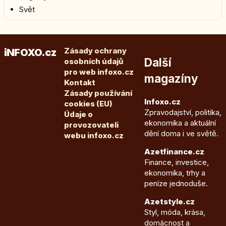
Svět
Zásady ochrany
iNFOXO.cz
Další
osobních údajů
pro web infoxo.cz
magazíny
Kontakt
Zásady používání
Infoxo.cz
cookies (EU)
Zpravodajství, politika,
Údaje o
ekonomika a aktuální
provozovateli
dění doma i ve světě.
webu infoxo.cz
Azetfinance.cz
Finance, investice,
ekonomika, trhy a
peníze jednoduše.
Azetstyle.cz
Styl, móda, krása,
domácnost a