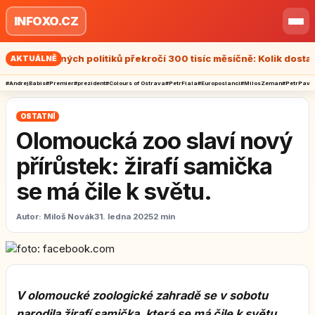
Přeskočit na obsah
INFOXO.CZ
Otev
ty vrcholných politiků překročí 300 tisíc měsíčně: Kolik dostanou p
AKTUÁLNĚ
#AndrejBabis
#Premier
#prezident
#Colours of Ostrava
#PetrFiala
#Europoslanci
#MilosZeman
#PetrPave
OSTATNÍ
Olomoucká zoo slaví nový
přírůstek: žirafí samička
se má čile k světu.
Autor:
Miloš Novák
31. ledna 2025
2 min
V olomoucké zoologické zahradě se v sobotu
narodila žirafí samička, která se má čile k světu.