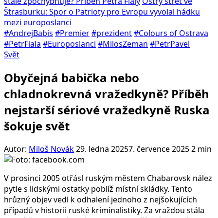
stále zpochybňuje? Příběh Petra Fialy
Ostrý střet ve
Štrasburku: Spor o Patrioty pro Evropu vyvolal hádku
mezi europoslanci
#AndrejBabis
#Premier
#prezident
#Colours of Ostrava
#PetrFiala
#Europoslanci
#MilosZeman
#PetrPavel
Svět
Obyčejná babička nebo
chladnokrevná vražedkyně? Příběh
nejstarší sériové vražedkyně Ruska
šokuje svět
Autor:
Miloš Novák
29. ledna 2025
7. července 2025
2 min
V prosinci 2005 otřásl ruským městem Chabarovsk nález
pytle s lidskými ostatky poblíž místní skládky. Tento
hrůzný objev vedl k odhalení jednoho z nejšokujících
případů v historii ruské kriminalistiky. Za vraždou stála