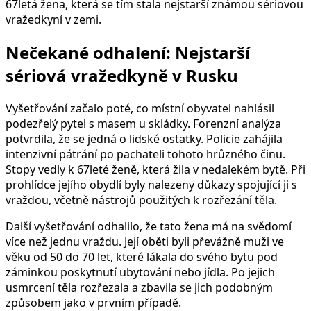
67letá žena, která se tím stala nejstarší známou sériovou
vražedkyní v zemi.
Nečekané odhalení: Nejstarší
sériová vražedkyně v Rusku
Vyšetřování začalo poté, co místní obyvatel nahlásil
podezřelý pytel s masem u skládky. Forenzní analýza
potvrdila, že se jedná o lidské ostatky. Policie zahájila
intenzivní pátrání po pachateli tohoto hrůzného činu.
Stopy vedly k 67leté ženě, která žila v nedalekém bytě. Při
prohlídce jejího obydlí byly nalezeny důkazy spojující ji s
vraždou, včetně nástrojů použitých k rozřezání těla.
Další vyšetřování odhalilo, že tato žena má na svědomí
více než jednu vraždu. Její oběti byli převážně muži ve
věku od 50 do 70 let, které lákala do svého bytu pod
záminkou poskytnutí ubytování nebo jídla. Po jejich
usmrcení těla rozřezala a zbavila se jich podobným
způsobem jako v prvním případě.