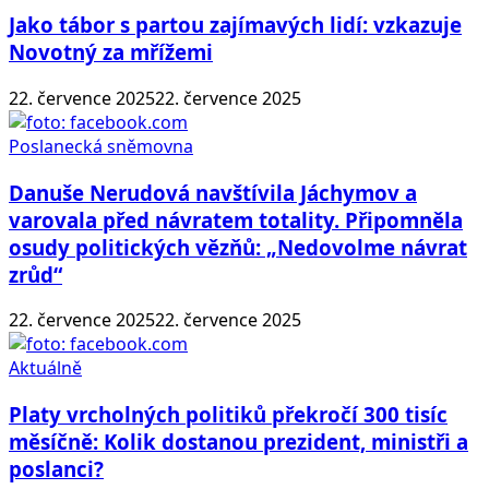
Jako tábor s partou zajímavých lidí: vzkazuje
Novotný za mřížemi
22. července 2025
22. července 2025
Poslanecká sněmovna
Danuše Nerudová navštívila Jáchymov a
varovala před návratem totality. Připomněla
osudy politických vězňů: „Nedovolme návrat
zrůd“
22. července 2025
22. července 2025
Aktuálně
Platy vrcholných politiků překročí 300 tisíc
měsíčně: Kolik dostanou prezident, ministři a
poslanci?