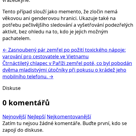
Tento případ slouží jako memento, že zločin nemá
věkovou ani genderovou hranici. Ukazuje také na
potřebu pečlivějšího sledování a vyšetřování podezřelých
aktivit, bez ohledu na to, kdo je jejich možným
pachatelem.
← Zasnoubený pár zemřel po požití toxického nápoje:
varování pro cestovatele ve Vietnamu
Čtrnáctiletý chlapec v Paříži zemřel poté, co byl pobodán
dvěma mladistvými útočníky při pokusu o krádež jeho
mobilního telefonu. →
Diskuse
0 komentářů
Nejnovější
Nejlepší
Nejkomentovanější
Zatím tu nejsou žádné komentáře. Buďte první, kdo se
zapojí do diskuse.