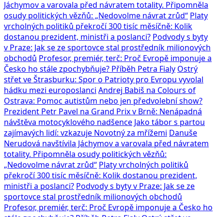
Jáchymov a varovala před návratem totality. Připomněla
osudy politických vězňů: „Nedovolme návrat zrůd“
Platy
vrcholných politiků překročí 300 tisíc měsíčně: Kolik
dostanou prezident, ministři a poslanci?
Podvody s byty
v Praze: Jak se ze sportovce stal prostředník milionových
obchodů
Profesor, premiér, terč: Proč Evropě imponuje a
Česko ho stále zpochybňuje? Příběh Petra Fialy
Ostrý
střet ve Štrasburku: Spor o Patrioty pro Evropu vyvolal
hádku mezi europoslanci
Andrej Babiš na Colours of
Ostrava: Pomoc autistům nebo jen předvolební show?
Prezident Petr Pavel na Grand Prix v Brně: Nenápadná
návštěva motocyklového nadšence
Jako tábor s partou
zajímavých lidí: vzkazuje Novotný za mřížemi
Danuše
Nerudová navštívila Jáchymov a varovala před návratem
totality. Připomněla osudy politických vězňů:
„Nedovolme návrat zrůd“
Platy vrcholných politiků
překročí 300 tisíc měsíčně: Kolik dostanou prezident,
ministři a poslanci?
Podvody s byty v Praze: Jak se ze
sportovce stal prostředník milionových obchodů
Profesor, premiér, terč: Proč Evropě imponuje a Česko ho