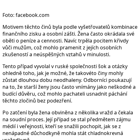
Foto: facebook.com
Motivem těchto činů byla podle vyšetřovatelů kombinace
finančního zisku a osobní zášti. Žena často okrádala své
oběti o peníze a cennosti. Navíc trpěla pocitem křivdy
vůči mužům, což mohlo pramenit z jejích osobních
zkušeností a neúspěšných vztahů v minulosti.
Tento případ vyvolal v ruské společnosti šok a otázky
ohledně toho, jak je možné, že takovéto činy mohly
zůstat dlouhou dobu neodhaleny. Odborníci poukazují
na to, že starší ženy jsou často vnímány jako neškodné a
budící důvěru, což mohlo pachateli usnadnit páchání
těchto zločinů bez podezření.
Po zatčení byla žena obviněna z několika vražd a čekala
na soudní proces. Její případ se stal předmětem zájmu
médií i veřejnosti, kteří se snažili pochopit, jak se z
nenápadné důchodkyně mohla stát chladnokrevná
vražedkyně.