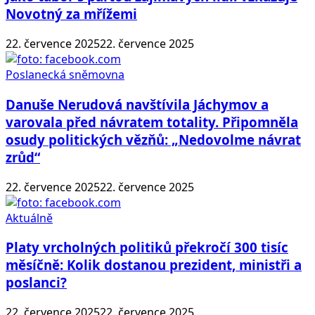
Novotný za mřížemi
22. července 2025
22. července 2025
Poslanecká sněmovna
Danuše Nerudová navštívila Jáchymov a
varovala před návratem totality. Připomněla
osudy politických vězňů: „Nedovolme návrat
zrůd“
22. července 2025
22. července 2025
Aktuálně
Platy vrcholných politiků překročí 300 tisíc
měsíčně: Kolik dostanou prezident, ministři a
poslanci?
22. července 2025
22. července 2025