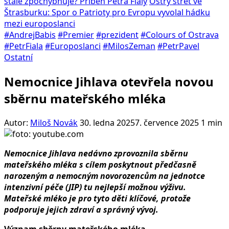
stále zpochybňuje? Příběh Petra Fialy
Ostrý střet ve
Štrasburku: Spor o Patrioty pro Evropu vyvolal hádku
mezi europoslanci
#AndrejBabis
#Premier
#prezident
#Colours of Ostrava
#PetrFiala
#Europoslanci
#MilosZeman
#PetrPavel
Ostatní
Nemocnice Jihlava otevřela novou
sběrnu mateřského mléka
Autor:
Miloš Novák
30. ledna 2025
7. července 2025
1 min
Nemocnice Jihlava nedávno zprovoznila sběrnu
mateřského mléka s cílem poskytnout předčasně
narozeným a nemocným novorozencům na jednotce
intenzivní péče (JIP) tu nejlepší možnou výživu.
Mateřské mléko je pro tyto děti klíčové, protože
podporuje jejich zdraví a správný vývoj.
Význam sběrny mateřského mléka