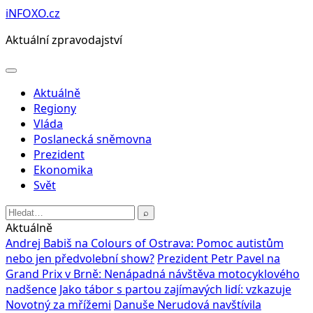
Přeskočit
iNFOXO.cz
na
Aktuální zpravodajství
obsah
Otevřít
menu
Aktuálně
Regiony
Vláda
Poslanecká sněmovna
Prezident
Ekonomika
Svět
Hledat:
⌕
Aktuálně
Andrej Babiš na Colours of Ostrava: Pomoc autistům
nebo jen předvolební show?
Prezident Petr Pavel na
Grand Prix v Brně: Nenápadná návštěva motocyklového
nadšence
Jako tábor s partou zajímavých lidí: vzkazuje
Novotný za mřížemi
Danuše Nerudová navštívila