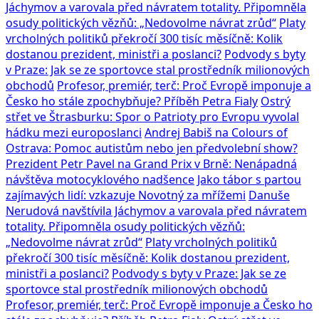
Jáchymov a varovala před návratem totality. Připomněla
osudy politických vězňů: „Nedovolme návrat zrůd“
Platy
vrcholných politiků překročí 300 tisíc měsíčně: Kolik
dostanou prezident, ministři a poslanci?
Podvody s byty
v Praze: Jak se ze sportovce stal prostředník milionových
obchodů
Profesor, premiér, terč: Proč Evropě imponuje a
Česko ho stále zpochybňuje? Příběh Petra Fialy
Ostrý
střet ve Štrasburku: Spor o Patrioty pro Evropu vyvolal
hádku mezi europoslanci
Andrej Babiš na Colours of
Ostrava: Pomoc autistům nebo jen předvolební show?
Prezident Petr Pavel na Grand Prix v Brně: Nenápadná
návštěva motocyklového nadšence
Jako tábor s partou
zajímavých lidí: vzkazuje Novotný za mřížemi
Danuše
Nerudová navštívila Jáchymov a varovala před návratem
totality. Připomněla osudy politických vězňů:
„Nedovolme návrat zrůd“
Platy vrcholných politiků
překročí 300 tisíc měsíčně: Kolik dostanou prezident,
ministři a poslanci?
Podvody s byty v Praze: Jak se ze
sportovce stal prostředník milionových obchodů
Profesor, premiér, terč: Proč Evropě imponuje a Česko ho