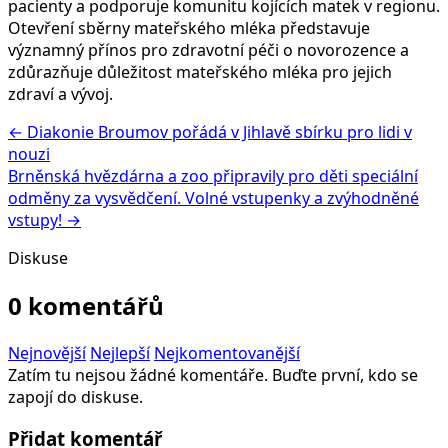
pacienty a podporuje komunitu kojících matek v regionu.
Otevření sběrny mateřského mléka představuje
významný přínos pro zdravotní péči o novorozence a
zdůrazňuje důležitost mateřského mléka pro jejich
zdraví a vývoj.
← Diakonie Broumov pořádá v Jihlavě sbírku pro lidi v
nouzi
Brněnská hvězdárna a zoo připravily pro děti speciální
odměny za vysvědčení. Volné vstupenky a zvýhodněné
vstupy! →
Diskuse
0 komentářů
Nejnovější
Nejlepší
Nejkomentovanější
Zatím tu nejsou žádné komentáře. Buďte první, kdo se
zapojí do diskuse.
Přidat komentář