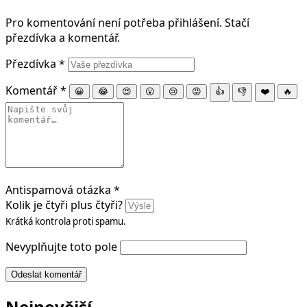
Pro komentování není potřeba přihlášení. Stačí
přezdívka a komentář.
Přezdívka
*
Komentář
*
😀
😂
😍
😮
😢
😡
👍
👎
❤️
🔥
Antispamová otázka
*
Kolik je čtyři plus čtyři?
Krátká kontrola proti spamu.
Nevyplňujte toto pole
Odeslat komentář
Nejnovější