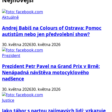
Aktuálně
Andrej Babiš na Colours of Ostrava: Pomoc
autistům nebo jen předvolební show?
30. května 2026
30. května 2026
Prezident
Prezident Petr Pavel na Grand Prix v Brně:
Nenápadná návštěva motocyklového
nadšence
30. května 2026
30. května 2026
Justice
Jako tábor s partou zajímavých lidí: vzkazuje