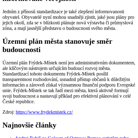
Jedním z přínosů standardizace je také zlepšení informovanosti
obyvatel. Obyvatelé nyní mohou snadněji zjistit, jaké jsou plány pro
jejich okolí, zda se v blízkosti plánuje nová výstavba či průmyslová
zóna, a mají jasnější představu o budoucnosti svého města.
Územní plán města stanovuje směr
budoucnosti
Územní plán Frýdek-Místek není jen administrativním dokumentem,
ale klíčovým nástrojem určujícím budoucí rozvoj města.
Standardizací tohoto dokumentu Frýdek-Místek posílil
transparentnost rozhodování, usnadnil přístup občanů k důležitým
informacím a zároveň získal významnou finanční podporu Evropské
unie. Frýdek-Místek se tak řadí mezi města, která aktivně formují
svoji budoucnost a nastavují příklad pro efektivní plánování v celé
České republice.
Zdroj:
https://www.frydekmistek.cz/
Najnovšie články