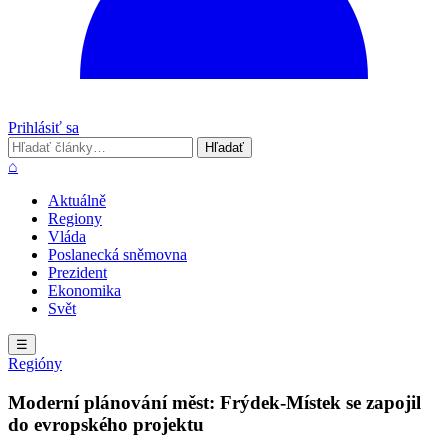
Prihlásiť sa
Hľadať
Hľadať
⌂
Aktuálně
Regiony
Vláda
Poslanecká sněmovna
Prezident
Ekonomika
Svět
☰
Regióny
Moderní plánování měst: Frýdek-Místek se zapojil
do evropského projektu