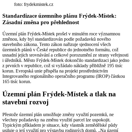
foto: frydekmistek.cz
Standardizace územního plánu Frýdek-Místek:
Zásadní změna pro přehlednost
Územní plán Frýdek-Místek prošel v minulém roce významnou
změnou, kdy byl standardizován podle požadavků nového
stavebního zákona. Tento zákon nařizuje sjednocení všech
územních plánů v České republice do jednotného formátu, což
usnadní jejich srovnávání a celkové porozumění ze strany veřejnosti
i úředníků. Město Frýdek-Místek dokončilo standardizaci jako jedno
z prvních v republice, což si vyžádalo náklady přibližně 195 tisíc
korun. Evropská unie přispěla na projekt prostřednictvím
Integrovaného regionálního operačního programu (IROP) částkou
165 tisíc korun.
Územní plán Frýdek-Místek a tlak na
stavební rozvoj
Přestože územní plán umožňuje změny využití pozemků, ne
všechny požadavky na změnu využití parcel lze uspokojit.
Typickým příkladem je situace, kdy vlastník zemědělské půdy
usiluje o její využití pro výstavbu rodinných domů. „Na území