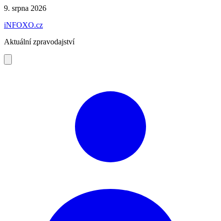
Preskočiť
9. srpna 2026
na
iNFOXO.cz
obsah
Aktuální zpravodajství