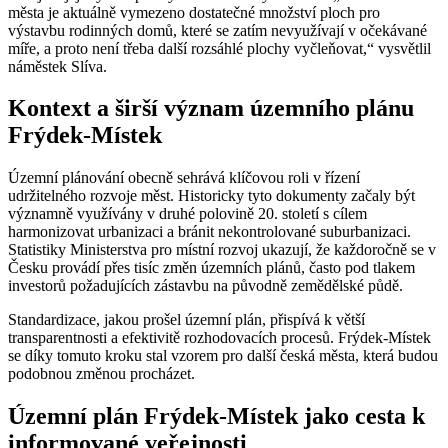
města je aktuálně vymezeno dostatečné množství ploch pro
výstavbu rodinných domů, které se zatím nevyužívají v očekávané
míře, a proto není třeba další rozsáhlé plochy vyčleňovat,“ vysvětlil
náměstek Slíva.
Kontext a širší význam územního plánu
Frýdek-Místek
Územní plánování obecně sehrává klíčovou roli v řízení
udržitelného rozvoje měst. Historicky tyto dokumenty začaly být
významně využívány v druhé polovině 20. století s cílem
harmonizovat urbanizaci a bránit nekontrolované suburbanizaci.
Statistiky Ministerstva pro místní rozvoj ukazují, že každoročně se v
Česku provádí přes tisíc změn územních plánů, často pod tlakem
investorů požadujících zástavbu na původně zemědělské půdě.
Standardizace, jakou prošel územní plán, přispívá k větší
transparentnosti a efektivitě rozhodovacích procesů. Frýdek-Místek
se díky tomuto kroku stal vzorem pro další česká města, která budou
podobnou změnou procházet.
Územní plán Frýdek-Místek jako cesta k
informované veřejnosti