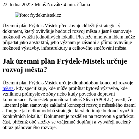
22. ledna 2025
• Miloš Novák
• 4 min. čítania
Územní plán Frýdek-Místek představuje důležitý strategický
dokument, který ovlivňuje budoucí rozvoj města a jasně stanovuje
možnosti využití jednotlivých lokalit. Přestože mnohým lidem může
připadat jako abstraktní, jeho význam je zásadní a přímo ovlivňuje
možnosti výstavby, infrastruktury a celkového směřování města.
Jak územní plán Frýdek-Místek určuje
rozvoj města?
Územní plán Frýdek-Místek určuje dlouhodobou koncepci rozvoje
města
, kdy specifikuje, kde může probíhat bytová výstavba, kde
vzniknou průmyslové zóny nebo kudy povedou dopravní
komunikace. Náměstek primátora Lukáš Slíva (SPOLU) uvedl, že
„územní plán stanovuje základní koncepci rozvoje městského území
a funguje jako dlouhodobá strategie, která definuje budoucí využití
konkrétních lokalit.“ Dokument je rozdělen na textovou a grafickou
část, přičemž obě složky se vzájemně doplňují a vytvářejí ucelený
obraz plánovaného rozvoje.