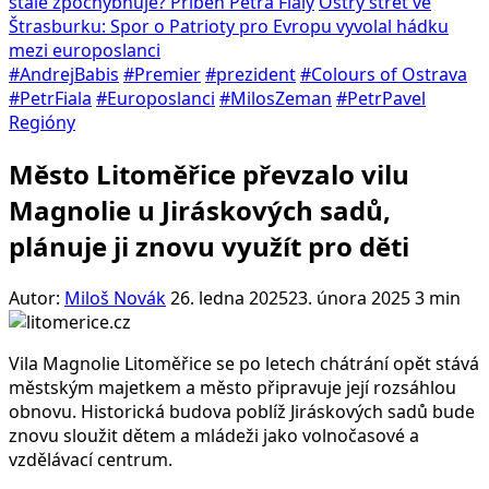
stále zpochybňuje? Příběh Petra Fialy
Ostrý střet ve
Štrasburku: Spor o Patrioty pro Evropu vyvolal hádku
mezi europoslanci
#AndrejBabis
#Premier
#prezident
#Colours of Ostrava
#PetrFiala
#Europoslanci
#MilosZeman
#PetrPavel
Regióny
Město Litoměřice převzalo vilu
Magnolie u Jiráskových sadů,
plánuje ji znovu využít pro děti
Autor:
Miloš Novák
26. ledna 2025
23. února 2025
3 min
Vila Magnolie Litoměřice se po letech chátrání opět stává
městským majetkem a město připravuje její rozsáhlou
obnovu. Historická budova poblíž Jiráskových sadů bude
znovu sloužit dětem a mládeži jako volnočasové a
vzdělávací centrum.