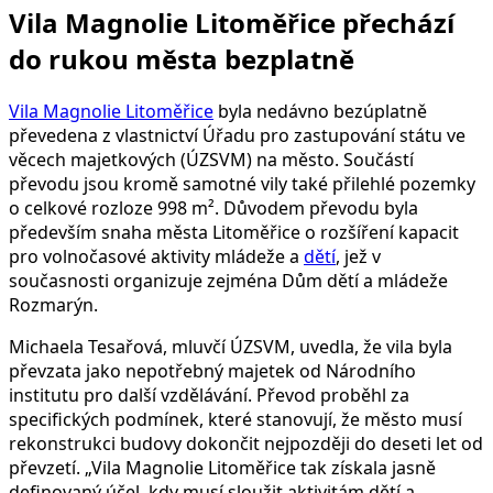
Vila Magnolie Litoměřice přechází
do rukou města bezplatně
Vila Magnolie Litoměřice
byla nedávno bezúplatně
převedena z vlastnictví Úřadu pro zastupování státu ve
věcech majetkových (ÚZSVM) na město. Součástí
převodu jsou kromě samotné vily také přilehlé pozemky
o celkové rozloze 998 m². Důvodem převodu byla
především snaha města Litoměřice o rozšíření kapacit
pro volnočasové aktivity mládeže a
dětí
, jež v
současnosti organizuje zejména Dům dětí a mládeže
Rozmarýn.
Michaela Tesařová, mluvčí ÚZSVM, uvedla, že vila byla
převzata jako nepotřebný majetek od Národního
institutu pro další vzdělávání. Převod proběhl za
specifických podmínek, které stanovují, že město musí
rekonstrukci budovy dokončit nejpozději do deseti let od
převzetí. „Vila Magnolie Litoměřice tak získala jasně
definovaný účel, kdy musí sloužit aktivitám dětí a