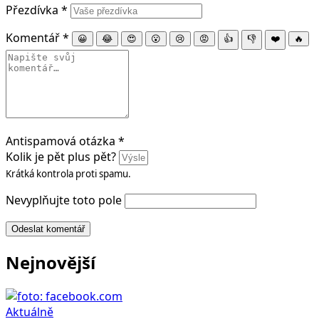
Přezdívka
*
Komentář
*
😀
😂
😍
😮
😢
😡
👍
👎
❤️
🔥
Antispamová otázka
*
Kolik je pět plus pět?
Krátká kontrola proti spamu.
Nevyplňujte toto pole
Odeslat komentář
Nejnovější
Aktuálně