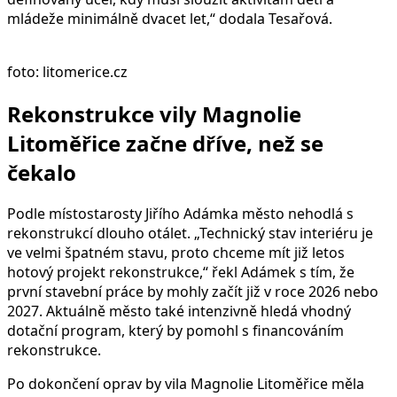
mládeže minimálně dvacet let,“ dodala Tesařová.
foto: litomerice.cz
Rekonstrukce vily Magnolie
Litoměřice začne dříve, než se
čekalo
Podle místostarosty Jiřího Adámka město nehodlá s
rekonstrukcí dlouho otálet. „Technický stav interiéru je
ve velmi špatném stavu, proto chceme mít již letos
hotový projekt rekonstrukce,“ řekl Adámek s tím, že
první stavební práce by mohly začít již v roce 2026 nebo
2027. Aktuálně město také intenzivně hledá vhodný
dotační program, který by pomohl s financováním
rekonstrukce.
Po dokončení oprav by vila Magnolie Litoměřice měla