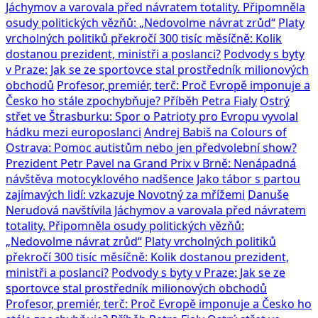
Jáchymov a varovala před návratem totality. Připomněla
osudy politických vězňů: „Nedovolme návrat zrůd“
Platy
vrcholných politiků překročí 300 tisíc měsíčně: Kolik
dostanou prezident, ministři a poslanci?
Podvody s byty
v Praze: Jak se ze sportovce stal prostředník milionových
obchodů
Profesor, premiér, terč: Proč Evropě imponuje a
Česko ho stále zpochybňuje? Příběh Petra Fialy
Ostrý
střet ve Štrasburku: Spor o Patrioty pro Evropu vyvolal
hádku mezi europoslanci
Andrej Babiš na Colours of
Ostrava: Pomoc autistům nebo jen předvolební show?
Prezident Petr Pavel na Grand Prix v Brně: Nenápadná
návštěva motocyklového nadšence
Jako tábor s partou
zajímavých lidí: vzkazuje Novotný za mřížemi
Danuše
Nerudová navštívila Jáchymov a varovala před návratem
totality. Připomněla osudy politických vězňů:
„Nedovolme návrat zrůd“
Platy vrcholných politiků
překročí 300 tisíc měsíčně: Kolik dostanou prezident,
ministři a poslanci?
Podvody s byty v Praze: Jak se ze
sportovce stal prostředník milionových obchodů
Profesor, premiér, terč: Proč Evropě imponuje a Česko ho