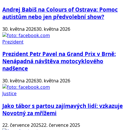
Andrej Babiš na Colours of Ostrava: Pomoc
autistům nebo jen předvolební show?
30. května 2026
30. května 2026
Prezident
Prezident Petr Pavel na Grand Prix v Brně:
Nenápadná návštěva motocyklového
nadšence
30. května 2026
30. května 2026
Justice
Jako tábor s partou zajímavých lidí: vzkazuje
Novotný za mřížemi
22. července 2025
22. července 2025