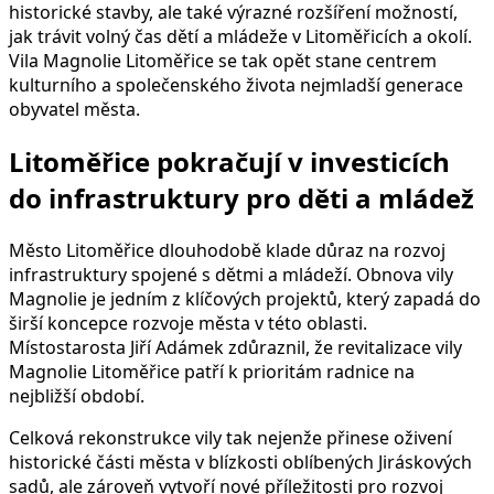
historické stavby, ale také výrazné rozšíření možností,
jak trávit volný čas dětí a mládeže v Litoměřicích a okolí.
Vila Magnolie Litoměřice se tak opět stane centrem
kulturního a společenského života nejmladší generace
obyvatel města.
Litoměřice pokračují v investicích
do infrastruktury pro děti a mládež
Město Litoměřice dlouhodobě klade důraz na rozvoj
infrastruktury spojené s dětmi a mládeží. Obnova vily
Magnolie je jedním z klíčových projektů, který zapadá do
širší koncepce rozvoje města v této oblasti.
Místostarosta Jiří Adámek zdůraznil, že revitalizace vily
Magnolie Litoměřice patří k prioritám radnice na
nejbližší období.
Celková rekonstrukce vily tak nejenže přinese oživení
historické části města v blízkosti oblíbených Jiráskových
sadů, ale zároveň vytvoří nové příležitosti pro rozvoj