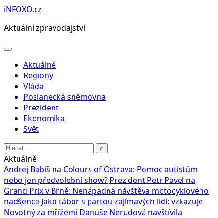
Přeskočit
iNFOXO.cz
na
Aktuální zpravodajství
obsah
Otevřít
menu
Aktuálně
Regiony
Vláda
Poslanecká sněmovna
Prezident
Ekonomika
Svět
Hledat:
⌕
Aktuálně
Andrej Babiš na Colours of Ostrava: Pomoc autistům
nebo jen předvolební show?
Prezident Petr Pavel na
Grand Prix v Brně: Nenápadná návštěva motocyklového
nadšence
Jako tábor s partou zajímavých lidí: vzkazuje
Novotný za mřížemi
Danuše Nerudová navštívila