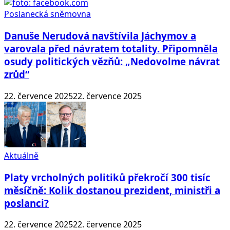
Poslanecká sněmovna
Danuše Nerudová navštívila Jáchymov a
varovala před návratem totality. Připomněla
osudy politických vězňů: „Nedovolme návrat
zrůd“
22. července 2025
22. července 2025
Aktuálně
Platy vrcholných politiků překročí 300 tisíc
měsíčně: Kolik dostanou prezident, ministři a
poslanci?
22. července 2025
22. července 2025