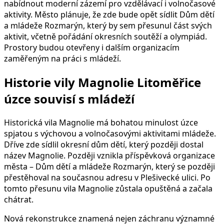
nabídnout moderní zázemí pro vzdělávací i volnočasové
aktivity. Město plánuje, že zde bude opět sídlit Dům dětí
a mládeže Rozmarýn, který by sem přesunul část svých
aktivit, včetně pořádání okresních soutěží a olympiád.
Prostory budou otevřeny i dalším organizacím
zaměřeným na práci s mládeží.
Historie vily Magnolie Litoměřice
úzce souvisí s mládeží
Historická vila Magnolie má bohatou minulost úzce
spjatou s výchovou a volnočasovými aktivitami mládeže.
Dříve zde sídlil okresní dům dětí, který později dostal
název Magnolie. Později vznikla příspěvková organizace
města – Dům dětí a mládeže Rozmarýn, který se později
přestěhoval na současnou adresu v Plešivecké ulici. Po
tomto přesunu vila Magnolie zůstala opuštěná a začala
chátrat.
Nová rekonstrukce znamená nejen záchranu významné