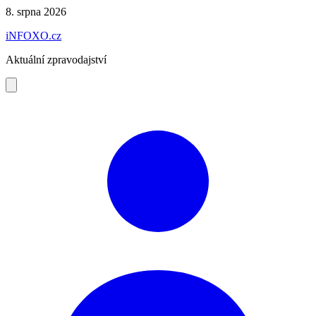
Preskočiť
8. srpna 2026
na
iNFOXO.cz
obsah
Aktuální zpravodajství