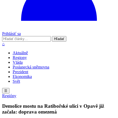
Prihlásiť sa
Hľadať
Hľadať
⌂
Aktuálně
Regiony
Vláda
Poslanecká sněmovna
Prezident
Ekonomika
Svět
☰
Regióny
Demolice mostu na Ratibořské ulici v Opavě již
začala: doprava omezená