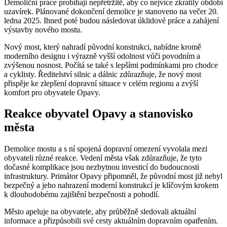
Demoliční práce probíhají nepřetržitě, aby co nejvíce zkrátily období
uzavírek. Plánované dokončení demolice je stanoveno na večer 20.
ledna 2025. Ihned poté budou následovat úklidové práce a zahájení
výstavby nového mostu.
Nový most, který nahradí původní konstrukci, nabídne kromě
moderního designu i výrazně vyšší odolnost vůči povodním a
zvýšenou nosnost. Počítá se také s lepšími podmínkami pro chodce
a cyklisty. Ředitelství silnic a dálnic zdůrazňuje, že nový most
přispěje ke zlepšení dopravní situace v celém regionu a zvýší
komfort pro obyvatele Opavy.
Reakce obyvatel Opavy a stanovisko
města
Demolice mostu a s ní spojená dopravní omezení vyvolala mezi
obyvateli různé reakce. Vedení města však zdůrazňuje, že tyto
dočasné komplikace jsou nezbytnou investicí do budoucnosti
infrastruktury. Primátor Opavy připomněl, že původní most již nebyl
bezpečný a jeho nahrazení moderní konstrukcí je klíčovým krokem
k dlouhodobému zajištění bezpečnosti a pohodlí.
Město apeluje na obyvatele, aby průběžně sledovali aktuální
informace a přizpůsobili své cesty aktuálním dopravním opatřením.