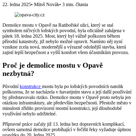
22. ledna 2025
• Miloš Novák
• 3 min. čítania
Demolice mostu v Opavě na Ratibořské ulici, který se stal
symbolem ničivých loňských povodní, byla oficiálně zahájena v
pátek 18. ledna 2025. Most, který byl vážně poškozen během
přírodní katastrofy, již nebylo možné opravit. Namísto něj nyní
vznikne zcela nová, modernější a výrazně odolnější stavba, která
zajistí lepší bezpečnost a vyšší komfort všem účastníkům provozu.
Proč je demolice mostu v Opavě
nezbytná?
Původní
konstrukce
mostu byla po loňských povodních natolik
poškozena, že se nacházela v havarijním stavu a její další používání
by představovalo riziko. Demolice mostu v Opavě proto nebyla jen
otázkou infrastruktury, ale především bezpečnosti. Přestože město v
minulosti zřídilo provizorní mostní konstrukci, její dlouhodobé
využívání nebylo udržitelné.
Přípravné práce začaly již 13. ledna bez dopravních komplikací,
ovšem samotná demolice probíhající v řečišti řeky vyžaduje úplnou
uzavírku do 20. ledna 2025.