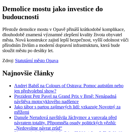
Demolice mostu jako investice do
budoucnosti
Přestože demolice mostu v Opavě přináší krátkodobé komplikace,
dlouhodobě znamená významné zlepšení kvality života obyvatel
města. Nová konstrukce zajistí lepší bezpečnost, vyšší odolnost vůči
přírodním živlům a moderní dopravní infrastrukturu, která bude
sloužit městu po desítky let.
Zdroj:
Statutární město Opava
Najnovšie články
Andrej Babiš na Colours of Ostrava: Pomoc autistům nebo
jen předvolební show?
Prezident Petr Pavel na Grand Prix v Brně: Nenápadná
návštěva motocyklového nadšence
Jako tábor s partou zajímavých lidí: vzkazuje Novotný za
mřížemi
Danuše Nerudová navštívila Jáchymov a varovala před
návratem totality. Připomněla osudy politických vězňů:
„Nedovolme návrat zrůd“