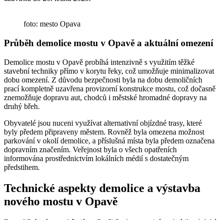
foto: mesto Opava
Průběh demolice mostu v Opavě a aktuální omezení
Demolice mostu v Opavě probíhá intenzivně s využitím těžké
stavební techniky přímo v korytu řeky, což umožňuje minimalizovat
dobu omezení. Z důvodu bezpečnosti byla na dobu demoličních
prací kompletně uzavřena provizorní konstrukce mostu, což dočasně
znemožňuje dopravu aut, chodců i městské hromadné dopravy na
druhý břeh.
Obyvatelé jsou nuceni využívat alternativní objízdné trasy, které
byly předem připraveny městem. Rovněž byla omezena možnost
parkování v okolí demolice, a příslušná místa byla předem označena
dopravním značením. Veřejnost byla o všech opatřeních
informována prostřednictvím lokálních médií s dostatečným
předstihem.
Technické aspekty demolice a výstavba
nového mostu v Opavě