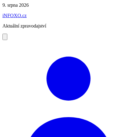
Preskočiť
9. srpna 2026
na
iNFOXO.cz
obsah
Aktuální zpravodajství