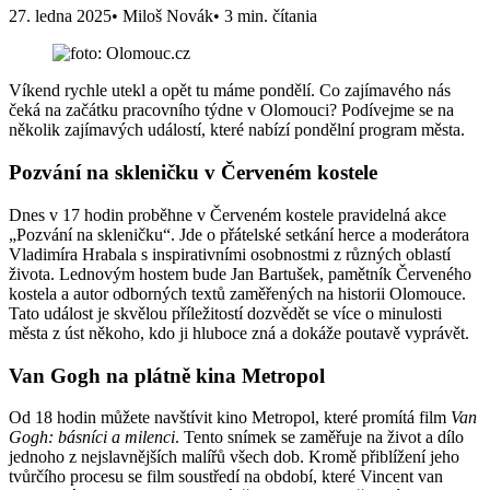
27. ledna 2025
• Miloš Novák
• 3 min. čítania
Víkend rychle utekl a opět tu máme pondělí. Co zajímavého nás
čeká na začátku pracovního týdne v Olomouci? Podívejme se na
několik zajímavých událostí, které nabízí pondělní program města.
Pozvání na skleničku v Červeném kostele
Dnes v 17 hodin proběhne v Červeném kostele pravidelná akce
„Pozvání na skleničku“. Jde o přátelské setkání herce a moderátora
Vladimíra Hrabala s inspirativními osobnostmi z různých oblastí
života. Lednovým hostem bude Jan Bartušek, pamětník Červeného
kostela a autor odborných textů zaměřených na historii Olomouce.
Tato událost je skvělou příležitostí dozvědět se více o minulosti
města z úst někoho, kdo ji hluboce zná a dokáže poutavě vyprávět.
Van Gogh na plátně kina Metropol
Od 18 hodin můžete navštívit kino Metropol, které promítá film
Van
Gogh: básníci a milenci
. Tento snímek se zaměřuje na život a dílo
jednoho z nejslavnějších malířů všech dob. Kromě přiblížení jeho
tvůrčího procesu se film soustředí na období, které Vincent van