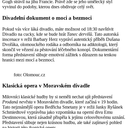
Gogh strávil na jihu Francie. Právě zde se jeho umělecký styl
vyvinul do podoby, kterou dnes obdivuje celý svět.
Divadelní dokument o moci a bezmoci
Pokud vás více láká divadlo, máte možnost od 18:30 navštívit
Divadlo na cucky, kde se bude hrát
Tanec dervišů
. Tato autorská
inscenace v režii Barbary Herz vypráví autentický příběh Dušana
Dvořáka, olomouckého rodáka a odborníka na adiktologii, který
skončil ve vězení za pěstování léčebného konopí. Dokumentární
forma představení slibuje emotivní zážitek s důrazem na tenkou
hranici mezi mocí a bezmocí.
foto: Olomouc.cz
Klasická opera v Moravském divadle
Milovníci klasické hudby by si neměli nechat ujít představení
Prodaná nevěsta
v Moravském divadle, které začíná v 19 hodin.
Tato nejznámější opera Bedřicha Smetany je v režii Janky Ryšánek
Schmiedtové vyprávěna jako vzpomínka na operní divu Emu
Destinnovou, která zásadně přispěla k jejímu celosvětovému uznání.
Představení slibuje nejen krásnou hudbu, ale také zajímavý pohled
na historii této ikonické opery.