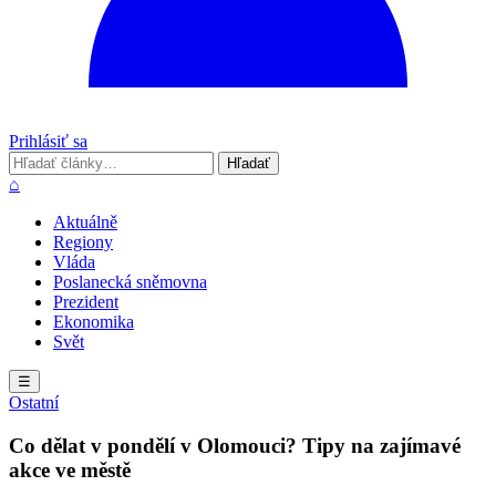
Prihlásiť sa
Hľadať
Hľadať
⌂
Aktuálně
Regiony
Vláda
Poslanecká sněmovna
Prezident
Ekonomika
Svět
☰
Ostatní
Co dělat v pondělí v Olomouci? Tipy na zajímavé
akce ve městě