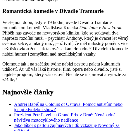
Romantická komedie v Divadle Tramtarie
Ve stejnou dobu, tedy v 19 hodin, uvede Divadlo Tramtarie
romantickou komedii Vladislava Kracíka
Don Juan v New Yorku
.
Příběh nás zavede na newyorskou kliniku, kde se setkávají dva
naprosto rozdílní muži – psychiatr Anthony, který je dvacet let věrný
své manželce, a mladý muž, jenž tvrdí, že měl milostný poměr s více
než tisícovkou žen. Jak takové setkání dopadne? Divadelní komedie
nabízí humor i zamyšlení nad mezilidskými vztahy.
Olomouc tak i na začátku týdne nabízí pestrou paletu kulturních
událostí. Ať už vás láká historie, film, opera nebo divadlo, jistě si
najdete program, který vás osloví. Nechte se inspirovat a vyrazte za
zážitky!
Najnovšie články
Andrej Babiš na Colours of Ostrava: Pomoc autistům nebo
jen předvolební show?
Prezident Petr Pavel na Grand Prix v Brně: Nenápadná
návštěva motocyklového nadšence
Jako tábor s partou zajímavých lidí: vzkazuje Novotný za
mřížemi