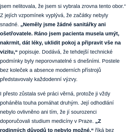
jsem nelitovala, že jsem si vybrala zrovna tento obor.“
Z jejích vzpomínek vyplývá, že začátky nebyly
snadné.
„Neměly jsme žádné sanitářky ani
ošetřovatele. Ráno jsem pacienta musela umýt,
nakrmit, dát léky, uklidit pokoj a připravit vše na
vizitu,“
popisuje. Dodává, že tehdejší technické
podmínky byly neporovnatelné s dnešními. Postele
bez koleček a absence moderních přístrojů
představovaly každodenní výzvy.
I přesto zůstala své práci věrná, protože ji vždy
poháněla touha pomáhat druhým. Její odhodlání
nebylo ovlivněno ani tím, že jí sourozenci
doporučovali studium medicíny v Praze.
„Z
rodinných důvodů to nebylo možné,“
říká bez