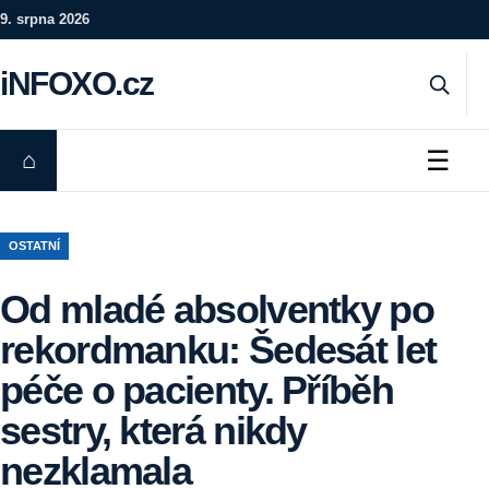
Preskočiť na obsah
9. srpna 2026
iNFOXO.cz
☰
⌂
OSTATNÍ
Od mladé absolventky po
rekordmanku: Šedesát let
péče o pacienty. Příběh
sestry, která nikdy
nezklamala