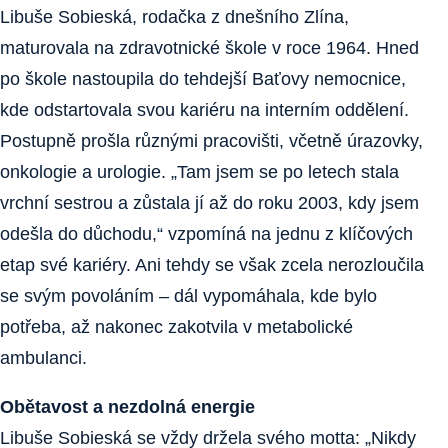
Libuše Sobieská, rodačka z dnešního Zlína,
maturovala na zdravotnické škole v roce 1964. Hned
po škole nastoupila do tehdejší Baťovy nemocnice,
kde odstartovala svou kariéru na interním oddělení.
Postupně prošla různými pracovišti, včetně úrazovky,
onkologie a urologie. „Tam jsem se po letech stala
vrchní sestrou a zůstala jí až do roku 2003, kdy jsem
odešla do důchodu,“ vzpomíná na jednu z klíčových
etap své kariéry. Ani tehdy se však zcela nerozloučila
se svým povoláním – dál vypomáhala, kde bylo
potřeba, až nakonec zakotvila v metabolické
ambulanci.
Obětavost a nezdolná energie
Libuše Sobieská se vždy držela svého motta: „Nikdy