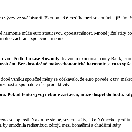
ch výzev ve své historii. Ekonomické rozdíly mezi severními a jižními
monie může euro ztratit svou opodstatněnost. Mnohé jižní státy boju
y mohlo zachránit společnou měnu?
úrovně. Podle
Lukáše Kovandy
, hlavního ekonoma Trinity Bank, jsou
ný problém. Bez dostatečné makroekonomické harmonie je euro spí
V době vzniku společné měny se očekávalo, že euro povede k tzv. makr
luženost a zpomaluje růst produktivity.
stou. Pokud tento vývoj nebude zastaven, může dospět do bodu, 
nceschopnosti. Na druhé straně, severní státy, jako Německo, profitují
rá by umožnila redistribuci zdrojů mezi bohatšími a chudšími státy.