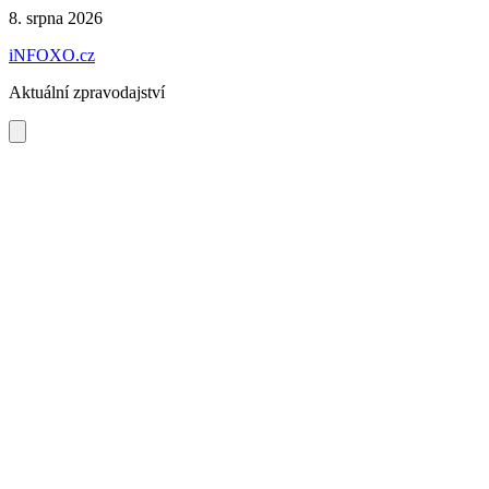
Preskočiť
8. srpna 2026
na
iNFOXO.cz
obsah
Aktuální zpravodajství