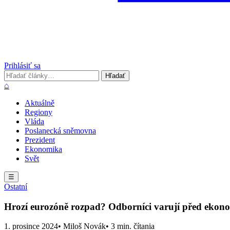
Prihlásiť sa
Hľadať
Hľadať
⌂
Aktuálně
Regiony
Vláda
Poslanecká sněmovna
Prezident
Ekonomika
Svět
☰
Ostatní
Hrozí eurozóně rozpad? Odborníci varují před ekono
1. prosince 2024
• Miloš Novák
• 3 min. čítania