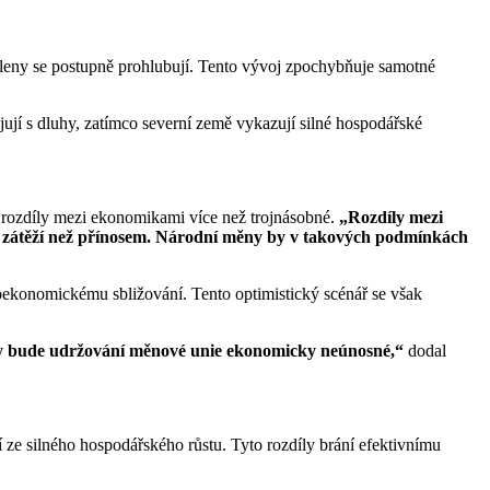
 členy se postupně prohlubují. Tento vývoj zpochybňuje samotné
jí s dluhy, zatímco severní země vykazují silné hospodářské
 rozdíly mezi ekonomikami více než trojnásobné.
„Rozdíly mezi
še zátěží než přínosem. Národní měny by v takových podmínkách
oekonomickému sbližování. Tento optimistický scénář se však
kdy bude udržování měnové unie ekonomicky neúnosné,“
dodal
 ze silného hospodářského růstu. Tyto rozdíly brání efektivnímu