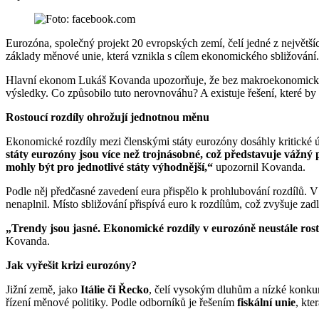
Eurozóna, společný projekt 20 evropských zemí, čelí jedné z největší
základy měnové unie, která vznikla s cílem ekonomického sbližování.
Hlavní ekonom Lukáš Kovanda upozorňuje, že bez makroekonomické har
výsledky. Co způsobilo tuto nerovnováhu? A existuje řešení, které b
Rostoucí rozdíly ohrožují jednotnou měnu
Ekonomické rozdíly mezi členskými státy eurozóny dosáhly kritické 
státy eurozóny jsou více než trojnásobné, což představuje váž
mohly být pro jednotlivé státy výhodnější,“
upozornil Kovanda.
Podle něj předčasné zavedení eura přispělo k prohlubování rozdílů. 
nenaplnil. Místo sbližování přispívá euro k rozdílům, což zvyšuje zad
„Trendy jsou jasné. Ekonomické rozdíly v eurozóně neustále ro
Kovanda.
Jak vyřešit krizi eurozóny?
Jižní země, jako
Itálie či Řecko
, čelí vysokým dluhům a nízké konkure
řízení měnové politiky. Podle odborníků je řešením
fiskální unie
, kte